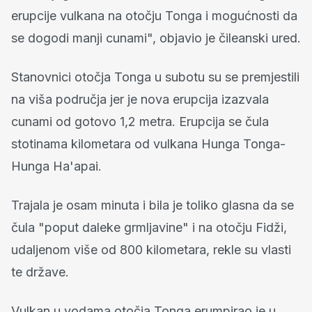
erupcije vulkana na otočju Tonga i mogućnosti da
se dogodi manji cunami", objavio je čileanski ured.
Stanovnici otočja Tonga u subotu su se premjestili
na viša područja jer je nova erupcija izazvala
cunami od gotovo 1,2 metra. Erupcija se čula
stotinama kilometara od vulkana Hunga Tonga-
Hunga Ha'apai.
Trajala je osam minuta i bila je toliko glasna da se
čula "poput daleke grmljavine" i na otočju Fidži,
udaljenom više od 800 kilometara, rekle su vlasti
te države.
Vulkan u vodama otočja Tonga erumpirao je u