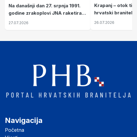
Krapanj – otok tiš
Na današnji dan 27. srpnja 1991.
hrvatski branitelj
godine zrakoplovi JNA raketirali
pronalaze mir
su vojarnu i obučni centar "Nikola
26.07.2026
27.07.2026
Šubić Zrinski" popularno zvanu
"Opatovačka pustara"
Navigacija
Početna