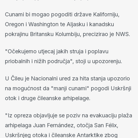
Cunami bi mogao pogoditi države Kaliforniju,
Oregon i Washington te Aljasku i kanadsku
pokrajinu Britansku Kolumbiju, precizirao je NWS.
"Očekujemo utjecaj jakih struja i poplavu
priobalnih i nižih područja", stoji u upozorenju.
U Čileu je Nacionalni ured za hita stanja upozorio
na mogućnost da "manji cunami" pogodi Uskršnji
otok i druge čileanske arhipelage.
"Iz opreza objavljuje se poziv na evakuaciju plaža
arhipelaga Juan Fernández, otočja San Félix,
Uskršnjeg otoka i čileanske Antarktike zbog