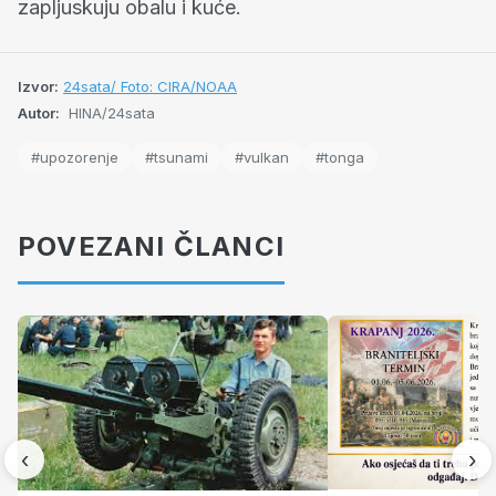
zapljuskuju obalu i kuće.
Izvor:
24sata/ Foto: CIRA/NOAA
Autor:
HINA/24sata
#upozorenje
#tsunami
#vulkan
#tonga
POVEZANI ČLANCI
‹
›