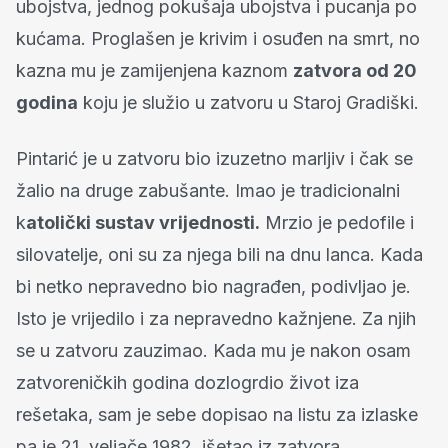
ubojstva, jednog pokušaja ubojstva i pucanja po
kućama. Proglašen je krivim i osuđen na smrt, no
kazna mu je zamijenjena kaznom
zatvora od 20
godina
koju je služio u zatvoru u Staroj Gradiški.
Pintarić je u zatvoru bio izuzetno marljiv i čak se
žalio na druge zabušante. Imao je tradicionalni
k
atolički sustav vrijednosti.
Mrzio je pedofile i
silovatelje, oni su za njega bili na dnu lanca. Kada
bi netko nepravedno bio nagrađen, podivljao je.
Isto je vrijedilo i za nepravedno kažnjene. Za njih
se u zatvoru zauzimao. Kada mu je nakon osam
zatvoreničkih godina dozlogrdio život iza
rešetaka, sam je sebe dopisao na listu za izlaske
pa je 21. veljače 1982. išetao iz zatvora.