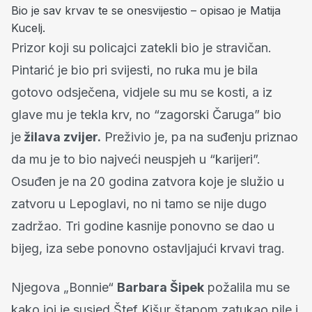
Bio je sav krvav te se onesvijestio – opisao je Matija
Kucelj.
Prizor koji su policajci zatekli bio je stravičan.
Pintarić je bio pri svijesti, no ruka mu je bila
gotovo odsječena, vidjele su mu se kosti, a iz
glave mu je tekla krv, no “zagorski Čaruga” bio
je
žilava zvijer.
Preživio je, pa na suđenju priznao
da mu je to bio najveći neuspjeh u “karijeri”.
Osuđen je na 20 godina zatvora koje je služio u
zatvoru u Lepoglavi, no ni tamo se nije dugo
zadržao. Tri godine kasnije ponovno se dao u
bijeg, iza sebe ponovno ostavljajući krvavi trag.
Njegova „Bonnie“
Barbara Šipek
požalila mu se
kako joj je susjed Štef Kišur štapom zatukao pile i