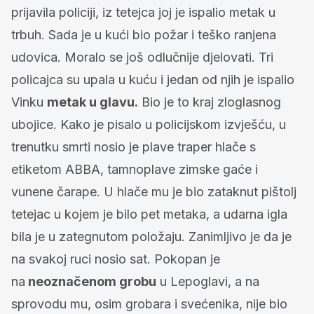
prijavila policiji, iz tetejca joj je ispalio metak u
trbuh. Sada je u kući bio požar i teško ranjena
udovica. Moralo se još odlučnije djelovati. Tri
policajca su upala u kuću i jedan od njih je ispalio
Vinku
metak u glavu.
Bio je to kraj zloglasnog
ubojice. Kako je pisalo u policijskom izvješću, u
trenutku smrti nosio je plave traper hlače s
etiketom ABBA, tamnoplave zimske gaće i
vunene čarape. U hlače mu je bio zataknut pištolj
tetejac u kojem je bilo pet metaka, a udarna igla
bila je u zategnutom položaju. Zanimljivo je da je
na svakoj ruci nosio sat. Pokopan je
na
neoznačenom grobu
u Lepoglavi, a na
sprovodu mu, osim grobara i svećenika, nije bio