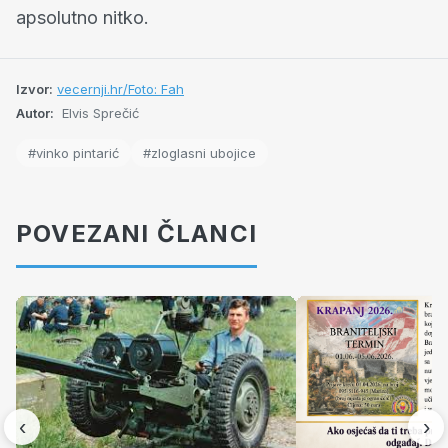
apsolutno nitko.
Izvor:
vecernji.hr/Foto: Fah
Autor:
Elvis Sprečić
#vinko pintarić
#zloglasni ubojice
POVEZANI ČLANCI
‹
›