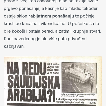
prirode. Već kao osnovnoškolac pokazuje svoje
prgavo ponašanje, a kasnije kao mladić također
ostaje sklon
rabijatnom ponašanju t
e počinje
krasti po kućama i vikendicama. U početku su to
bile kokoši i ostala perad, a zatim i krupnije stvari.
Radi navedenog je bio više puta privođen i
kažnjavan.