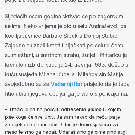
Sljedećih osam godina skrivao se po zagorskim
selima. Neko vrijeme je bio u selu Andraševci, pa
kod ljubavnice Barbare Šipek u Donjoj Stubici.
Zajedno su znali krasti i pljačkati po selu o čemu
su mještani, u smrtnom strahu, šutjeli. Pintariću je
krenulo nizbrdo kada je 24. travnja 1983. došao u
kuću susjeda Milana Kucelja. Milanov sin Matija
svojedobno se za
Večernji list
prisjetio da je tada
htio ubiti njegova oca jer ga je vidio s policajcima.
– Tražio je da na policiju
odnesemo pismo
u kojem
piše koga će sve ubiti. Ja sam rekao da neću pa je
zaprijetio da će me ubiti. Otac je donio sjekiricu za
meso te smo ga napali. Udarali smo ga čime smo stigli.