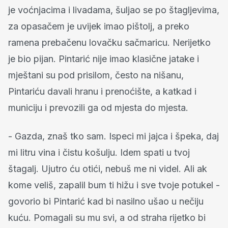
je voćnjacima i livadama, šuljao se po štagljevima,
za opasačem je uvijek imao pištolj, a preko
ramena prebačenu lovačku sačmaricu. Nerijetko
je bio pijan. Pintarić nije imao klasične jatake i
mještani su pod prisilom, često na nišanu,
Pintariću davali hranu i prenoćište, a katkad i
municiju i prevozili ga od mjesta do mjesta.
- Gazda, znaš tko sam. Ispeci mi jajca i špeka, daj
mi litru vina i čistu košulju. Idem spati u tvoj
štagalj. Ujutro ću otići, nebuš me ni videl. Ali ak
kome veliš, zapalil bum ti hižu i sve tvoje potukel -
govorio bi Pintarić kad bi nasilno ušao u nečiju
kuću. Pomagali su mu svi, a od straha rijetko bi