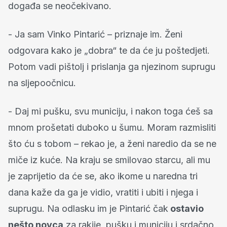
događa se neočekivano.
- Ja sam Vinko Pintarić – priznaje im. Ženi
odgovara kako je „dobra“ te da će ju poštedjeti.
Potom vadi pištolj i prislanja ga njezinom suprugu
na sljepoočnicu.
- Daj mi pušku, svu municiju, i nakon toga ćeš sa
mnom prošetati duboko u šumu. Moram razmisliti
što ću s tobom – rekao je, a ženi naredio da se ne
miče iz kuće. Na kraju se smilovao starcu, ali mu
je zaprijetio da će se, ako ikome u naredna tri
dana kaže da ga je vidio, vratiti i ubiti i njega i
suprugu. Na odlasku im je Pintarić čak
ostavio
nešto novca
za rakije, pušku i municiju i srdačno