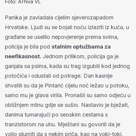
Foto: Arhiva VL
Panika je zavladala cijelim sjeverozapadom
Hrvatske. Ljudi su se bojali noću izlaziti iz kuća, u
građane se uselilo nepovjerenje prema svima,
policija je bila pod
stalnim optužbama za
neefikasnost.
Jednom prilikom, policija ga je
ganjala sa psima, kada su trag izgubili kod jednog
potočića i odustali od potrage. Dan kasnije
shvatili su da je Pintarić cijelu noć ležao u potoku,
samo mu je glava virila. Pronašli su samo odjeću u
obližnjem mlinu gdje se sušio. Nastavio je bježati,
danima tumarajući po seoskim cestama s
tranzistorom na uhu. Mještani su govorili da je
volio glumiti da s nekim priča, kao na voki-toki.