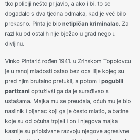
tko policiji nešto prijavio, a ako i bi, to se
događalo s dva tjedna odmaka, kad je već bilo
prekasno. Pinta je bio
netipičan kriminalac.
Za
razliku od ostalih nije bježao u grad nego u
divljinu.
Vinko Pintarić rođen 1941. u Zrinskom Topolovcu
je u ranoj mladosti ostao bez oca Ilije kojeg su
pred njim brutalno pretukli, a potom i
pogubili
partizani
optuživši ga da je surađivao s
ustašama. Majka mu se preudala, očuh mu je bio
nasilnik i pijanac koji ga je često mlatio, a batine
koje su od očuha trpjeli i on i njegova majka
kasnije su pripisivane razvoju njegove agresivne