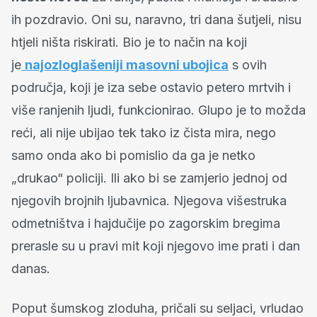
ih pozdravio. Oni su, naravno, tri dana šutjeli, nisu
htjeli ništa riskirati. Bio je to način na koji
je
najozloglašeniji masovni ubojica
s ovih
područja, koji je iza sebe ostavio petero mrtvih i
više ranjenih ljudi, funkcionirao. Glupo je to možda
reći, ali nije ubijao tek tako iz čista mira, nego
samo onda ako bi pomislio da ga je netko
„drukao“ policiji. Ili ako bi se zamjerio jednoj od
njegovih brojnih ljubavnica. Njegova višestruka
odmetništva i hajdučije po zagorskim bregima
prerasle su u pravi mit koji njegovo ime prati i dan
danas.
Poput šumskog zloduha, pričali su seljaci, vrludao