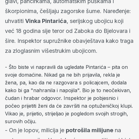
glavi, pancirkama, automatskim puškama i
škorpionima, češljaju zagorske šume. Naređenje:
uhvatiti
Vinka Pintarića
, serijskog ubojicu koji
već 18 godina sije teror od Zaboka do Bjelovara i
šire. Inspektor supružnike obavještava kako traga
za zloglasnim višestrukim ubojicom.
- Što biste vi napravili da ugledate Pintarića – pita on
svoje domaćine. Nikad ga ne bih prijavila, rekla je
žena, pa, kao da ne razgovara s policajcem, dodala
kako bi ga "nahranila i napojila". Bio je to neočekivan,
čudan i hrabar odgovor. Inspektor je pobjesnio i
počeo prijetiti ženi da će završiti na optuženičkoj klupi.
Vikao je, prijetio, strijeljao je pogledom svojih strogih,
surovih očiju.
- On je lopov, milicija je
potrošila milijune
na