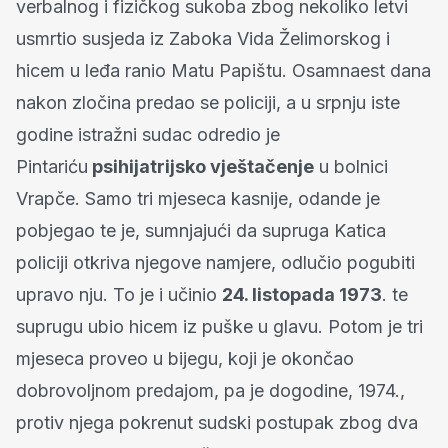
verbalnog i fizičkog sukoba zbog nekoliko letvi
usmrtio susjeda iz Zaboka Vida Želimorskog i
hicem u leđa ranio Matu Papištu. Osamnaest dana
nakon zločina predao se policiji, a u srpnju iste
godine istražni sudac odredio je
Pintariću
psihijatrijsko vještačenje
u bolnici
Vrapče. Samo tri mjeseca kasnije, odande je
pobjegao te je, sumnjajući da supruga Katica
policiji otkriva njegove namjere, odlučio pogubiti
upravo nju. To je i učinio
24. listopada 1973
. te
suprugu ubio hicem iz puške u glavu. Potom je tri
mjeseca proveo u bijegu, koji je okončao
dobrovoljnom predajom, pa je dogodine, 1974.,
protiv njega pokrenut sudski postupak zbog dva