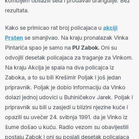
kombijem obilazili sela i prodavali drangulije. Bez
rezultata.
Kako se primicao rat broj policajaca u
akciji
Prsten
se smanjivao. Na kraju pronalazak Vinka
Pintarića spao je samo na
PU Zabok.
Oni su
odvojili desetak policajaca za traganje za Vinkom.
Na kraju Akcija je spala na dva policajca iz
Zaboka, a to su bili Krešimir Poljak i još jedan
pripravnik. Poljak je dobio informaciju da Vinko
dolazi jednoj udovici u Buhiničekov Jarek. Poljak i
pripravnik su bili u zasjedi u blizini njezine kuće i
opazili su uvečer 24. svibnja 1991. da je Vinko iz
šume došao u kuću. Radio vezom su obavijestili
postaju Zabok i oni su poslali desetak policajaca