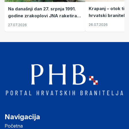
Krapanj – otok tiš
Na današnji dan 27. srpnja 1991.
hrvatski branitelj
godine zrakoplovi JNA raketirali
pronalaze mir
su vojarnu i obučni centar "Nikola
26.07.2026
27.07.2026
Šubić Zrinski" popularno zvanu
"Opatovačka pustara"
Navigacija
Početna