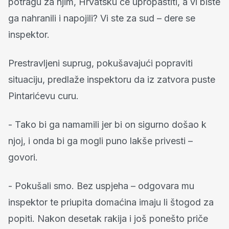
potragu za njim, Hrvatsku će upropastiti, a vi biste
ga nahranili i napojili? Vi ste za sud – dere se
inspektor.
Prestravljeni suprug, pokušavajući popraviti
situaciju, predlaže inspektoru da iz zatvora puste
Pintarićevu curu.
- Tako bi ga namamili jer bi on sigurno došao k
njoj, i onda bi ga mogli puno lakše privesti –
govori.
- Pokušali smo. Bez uspjeha – odgovara mu
inspektor te priupita domaćina imaju li štogod za
popiti. Nakon desetak rakija i još ponešto priče