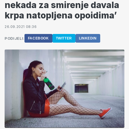
nekada za smirenje davala
krpa natopljena opoidima’
26.09.2021 08:36
PODIJELI:
FACEBOOK
TWITTER
LINKEDIN