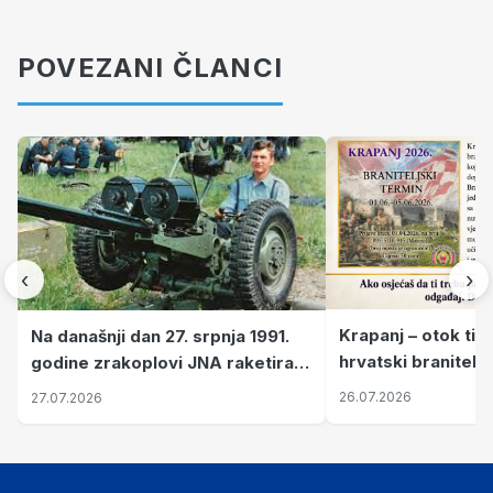
POVEZANI ČLANCI
‹
›
Krapanj – otok tiš
Na današnji dan 27. srpnja 1991.
hrvatski branitelj
godine zrakoplovi JNA raketirali
pronalaze mir
su vojarnu i obučni centar "Nikola
26.07.2026
27.07.2026
Šubić Zrinski" popularno zvanu
"Opatovačka pustara"