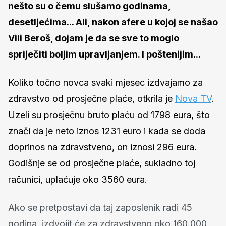
nešto su o čemu slušamo godinama,
desetljećima... Ali, nakon afere u kojoj se našao
Vili Beroš, dojam je da se sve to moglo
spriječiti boljim upravljanjem. I poštenijim...
Koliko točno novca svaki mjesec izdvajamo za
zdravstvo od prosječne plaće, otkrila je
Nova TV
.
Uzeli su prosječnu bruto plaću od 1798 eura, što
znači da je neto iznos 1231 euro i kada se doda
doprinos na zdravstveno, on iznosi 296 eura.
Godišnje se od prosječne plaće, sukladno toj
računici, uplaćuje oko 3560 eura.
Ako se pretpostavi da taj zaposlenik radi 45
godina, izdvojit će za zdravstveno oko 160.000