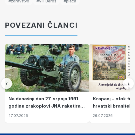
#zdravstvo
#Vili Beroš
#plaća
POVEZANI ČLANCI
‹
›
Krapanj – otok tiš
Na današnji dan 27. srpnja 1991.
hrvatski branitelj
godine zrakoplovi JNA raketirali
pronalaze mir
su vojarnu i obučni centar "Nikola
26.07.2026
27.07.2026
Šubić Zrinski" popularno zvanu
"Opatovačka pustara"