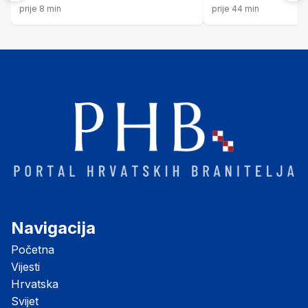
Imotskom!
ne zaboravlja
prije 8 min
prije 44 min
Navigacija
Početna
Vijesti
Hrvatska
Svijet