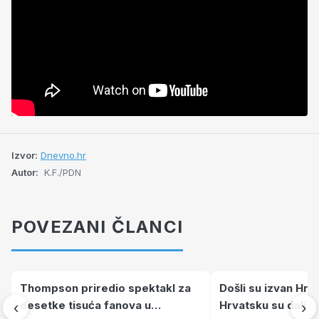
Izvor:
Dnevno.hr
Autor:
K.F./PDN
POVEZANI ČLANCI
Thompson priredio spektakl za
Došli su izvan Hrv
desetke tisuća fanova u
Hrvatsku su dali ži
‹
›