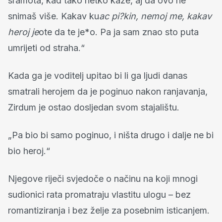
sramota, kad tako netko kaže, aj da ovo ne
snimaš više. Kakav ku
ac pi?kin, nemoj me, kakav
heroj je
ote da te je*o. Pa ja sam znao sto puta
umrijeti od straha.“
Kada ga je voditelj upitao bi li ga ljudi danas
smatrali herojem da je poginuo nakon ranjavanja,
Zirdum je ostao dosljedan svom stajalištu.
„Pa bio bi samo poginuo, i ništa drugo i dalje ne bi
bio heroj.“
Njegove riječi svjedoče o načinu na koji mnogi
sudionici rata promatraju vlastitu ulogu – bez
romantiziranja i bez želje za posebnim isticanjem.