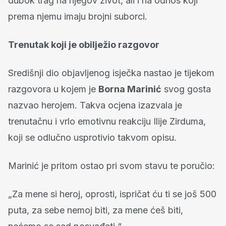
dubok trag na njegov život, ali i na odnos koji
prema njemu imaju brojni suborci.
Trenutak koji je obilježio razgovor
Središnji dio objavljenog isječka nastao je tijekom
razgovora u kojem je
Borna Marinić
svog gosta
nazvao herojem. Takva ocjena izazvala je
trenutačnu i vrlo emotivnu reakciju Ilije Zirduma,
koji se odlučno usprotivio takvom opisu.
Marinić je pritom ostao pri svom stavu te poručio:
„Za mene si heroj, oprosti, ispričat ću ti se još 500
puta, za sebe nemoj biti, za mene ćeš biti,