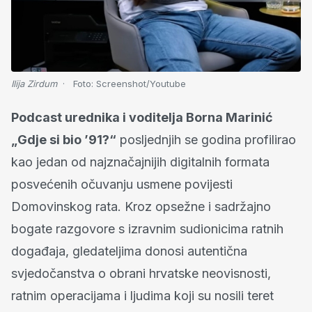
Ilija Zirdum
Foto:
Screenshot/Youtube
Podcast urednika i voditelja Borna Marinić
„Gdje si bio ’91?“
posljednjih se godina profilirao
kao jedan od najznačajnijih digitalnih formata
posvećenih očuvanju usmene povijesti
Domovinskog rata. Kroz opsežne i sadržajno
bogate razgovore s izravnim sudionicima ratnih
događaja, gledateljima donosi autentična
svjedočanstva o obrani hrvatske neovisnosti,
ratnim operacijama i ljudima koji su nosili teret