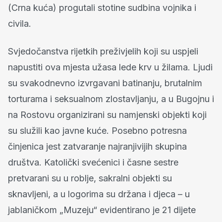
(Crna kuća) progutali stotine sudbina vojnika i
civila.
Svjedočanstva rijetkih preživjelih koji su uspjeli
napustiti ova mjesta užasa lede krv u žilama. Ljudi
su svakodnevno izvrgavani batinanju, brutalnim
torturama i seksualnom zlostavljanju, a u Bugojnu i
na Rostovu organizirani su namjenski objekti koji
su služili kao javne kuće. Posebno potresna
činjenica jest zatvaranje najranjivijih skupina
društva. Katolički svećenici i časne sestre
pretvarani su u roblje, sakralni objekti su
sknavljeni, a u logorima su držana i djeca – u
jablaničkom „Muzeju“ evidentirano je 21 dijete