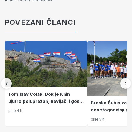
POVEZANI ČLANCI
‹
›
Tomislav Čolak: Dok je Knin
ujutro poluprazan, navijači i gost
Branko Šubić zavr
iz Hong Konga održavaju duh
desetogodišnji pr
prije 4 h
proslave Oluje
povezao krajeve 
prije 5 h
Petrinjom