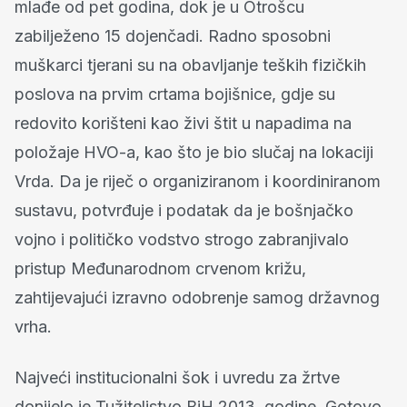
mlađe od pet godina, dok je u Otrošcu
zabilježeno 15 dojenčadi. Radno sposobni
muškarci tjerani su na obavljanje teških fizičkih
poslova na prvim crtama bojišnice, gdje su
redovito korišteni kao živi štit u napadima na
položaje HVO-a, kao što je bio slučaj na lokaciji
Vrda. Da je riječ o organiziranom i koordiniranom
sustavu, potvrđuje i podatak da je bošnjačko
vojno i političko vodstvo strogo zabranjivalo
pristup Međunarodnom crvenom križu,
zahtijevajući izravno odobrenje samog državnog
vrha.
Najveći institucionalni šok i uvredu za žrtve
donijelo je Tužiteljstvo BiH 2013. godine. Gotovo