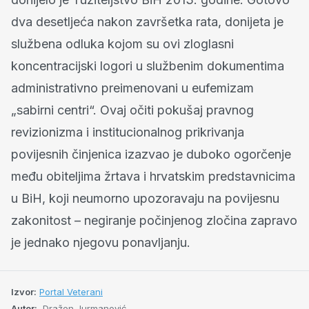
dva desetljeća nakon završetka rata, donijeta je
službena odluka kojom su ovi zloglasni
koncentracijski logori u službenim dokumentima
administrativno preimenovani u eufemizam
„sabirni centri“. Ovaj očiti pokušaj pravnog
revizionizma i institucionalnog prikrivanja
povijesnih činjenica izazvao je duboko ogorčenje
među obiteljima žrtava i hrvatskim predstavnicima
u BiH, koji neumorno upozoravaju na povijesnu
zakonitost – negiranje počinjenog zločina zapravo
je jednako njegovu ponavljanju.
Izvor:
Portal Veterani
Autor:
Dražen Jurmanović