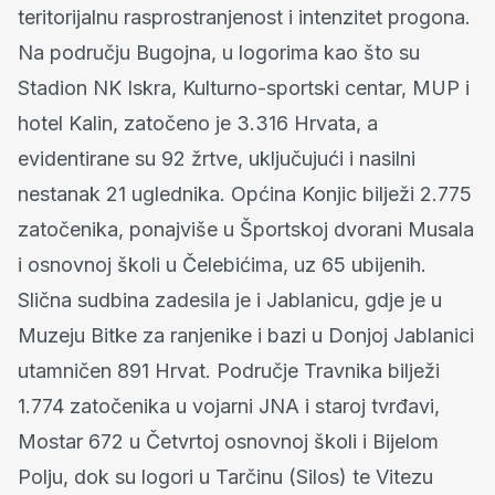
teritorijalnu rasprostranjenost i intenzitet progona.
Na području Bugojna, u logorima kao što su
Stadion NK Iskra, Kulturno-sportski centar, MUP i
hotel Kalin, zatočeno je 3.316 Hrvata, a
evidentirane su 92 žrtve, uključujući i nasilni
nestanak 21 uglednika. Općina Konjic bilježi 2.775
zatočenika, ponajviše u Športskoj dvorani Musala
i osnovnoj školi u Čelebićima, uz 65 ubijenih.
Slična sudbina zadesila je i Jablanicu, gdje je u
Muzeju Bitke za ranjenike i bazi u Donjoj Jablanici
utamničen 891 Hrvat. Područje Travnika bilježi
1.774 zatočenika u vojarni JNA i staroj tvrđavi,
Mostar 672 u Četvrtoj osnovnoj školi i Bijelom
Polju, dok su logori u Tarčinu (Silos) te Vitezu