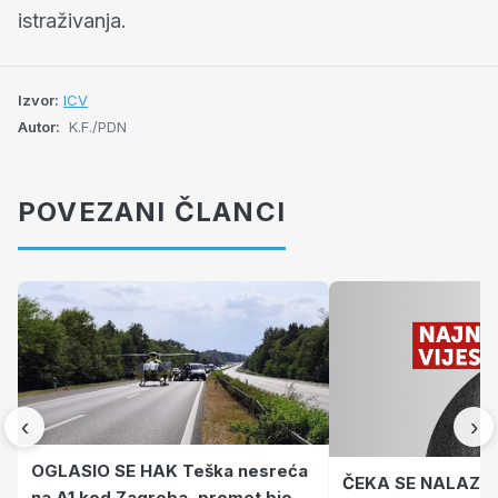
istraživanja.
Izvor:
ICV
Autor:
K.F./PDN
POVEZANI ČLANCI
‹
›
OGLASIO SE HAK Teška nesreća
ČEKA SE NALAZ O
na A1 kod Zagreba, promet bio