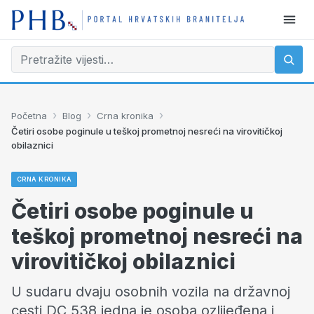
›
›
›
Početna
Blog
Crna kronika
Četiri osobe poginule u teškoj prometnoj nesreći na virovitičkoj
obilaznici
CRNA KRONIKA
Četiri osobe poginule u
teškoj prometnoj nesreći na
virovitičkoj obilaznici
U sudaru dvaju osobnih vozila na državnoj
cesti DC 538 jedna je osoba ozlijeđena i