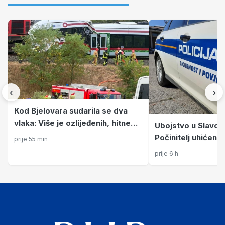
‹
›
Kod Bjelovara sudarila se dva
vlaka: Više je ozlijeđenih, hitne
Ubojstvo u Slavo
službe na terenu
Počinitelj uhićen n
prije 55 min
prije 6 h