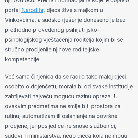
njihovu ocu. Prema informacijama koje je objavio
portal
Narod.hr
, djeca žive s majkom u
Vinkovcima, a sudsko rješenje doneseno je bez
prethodno provedenog psihijatrijsko-
psihologijskog vještačenja roditelja kojim bi se
stručno procijenile njihove roditeljske
kompetencije.
Već sama činjenica da se radi o tako maloj djeci,
osobito o dojenčetu, morala bi od svake institucije
zahtijevati najveću moguću razinu opreza. U
ovakvim predmetima ne smije biti prostora za
rutinu, automatizam ili oslanjanje na površne
procjene, jer posljedice ne snose službenici,
sudovi ni ministarstva, nego djeca koja ne mogu