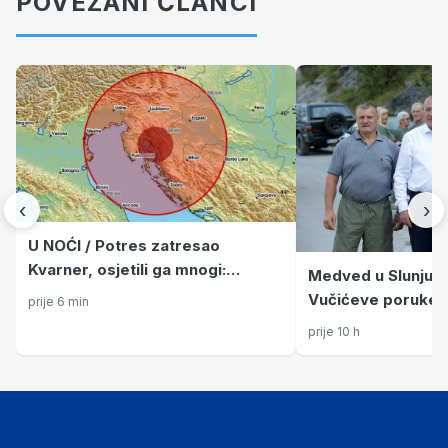
POVEZANI ČLANCI
‹
›
U NOĆI / Potres zatresao
Kvarner, osjetili ga mnogi:
Medved u Slunju 
'Kratko, ali jako'
Vučićeve poruke: 
prije 6 min
neće ispričavati 
prije 10 h