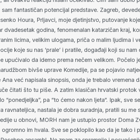
o sam fantastičan potencijal predstave. Zagreb, deved
enko Houra, Prljavci, moje djetinjstvo, putovanje koje 
ar dvadesetak godina, fenomenalan katarzičan kraj, ko
iranim licima, velikim ulogama, priča o malim ljudima i v
ije koje su nas ‘prale’ i pratile, događaji koji su nam ob
 je upućivalo da idemo prema nečem velikom. Počelo j
rudžbom bivše uprave Komedije, pa se pojavio natječ
 Ana već napisala sinopsis, onda je trebalo vremena da 
če čitati što tu piše. A zatim klasičan hrvatski protok
do “ponedjeljka”, pa “to ćemo nakon ljeta“. Ipak, sve se
a ravnateljica, nastala je dobra suradnja, pratili su me 
dije u obnovi, MORH nam je ustupio prostor Doma Zv
 ogromno im hvala. Sve se poklopilo kao da je tako i p
. Posebno ansambl. Ne znam za spremnije i posvećenij