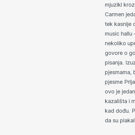
mjuzikl kroz
Carmen jedan
tek kasnije 
music hallu 
nekoliko up
govore o go
pisanja. Izu
pjesmama, b
pjesme Prlj
ovo je jeda
kazališta i 
kad dođu. Po
da su plakali,