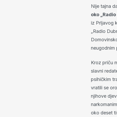
Nije tajna d
oko „Radio
iz Prljavog 
„Radio Dubr
Domovinskog
neugodnim p
Kroz priču m
slavni redat
psihičkim tr
vratili se o
njihove djev
narkomanima
oko deset ti