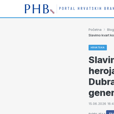
›
Početna
Blog
Slavimo kvart ko
HRVATSKA
Slavi
heroj
Dubra
gener
15.06.2026 16: