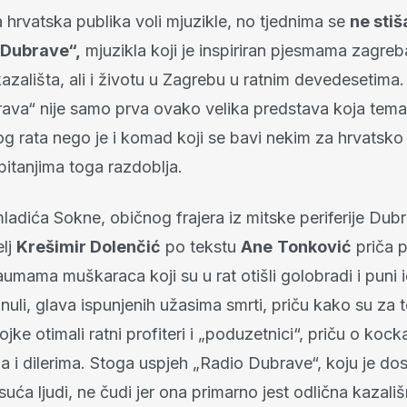
a hrvatska publika voli mjuzikle, no tjednima se
ne sti
 Dubrave“,
mjuzikla koji je inspiriran pjesmama zagreb
kazališta, ali i životu u Zagrebu u ratnim devedesetima.
ava“ nije samo prva ovako velika predstava koja temat
 rata nego je i komad koji se bavi nekim za hrvatsko
itanjima toga razdoblja.
ladića Sokne, običnog frajera iz mitske periferije Dub
elj
Krešimir Dolenčić
po tekstu
Ane
Tonković
priča p
aumama muškaraca koji su u rat otišli golobradi i puni i
ronuli, glava ispunjenih užasima smrti, priču kako su za 
ojke otimali ratni profiteri i „poduzetnici“, priču o kock
 i dilerima. Stoga uspjeh „Radio Dubrave“, koju je dos
suća ljudi, ne čudi jer ona primarno jest odlična kazal