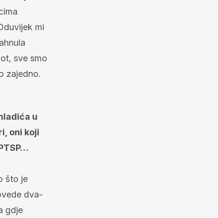
icima
Oduvijek mi
dahnula
vot, sve smo
mo zajedno.
mladića u
, oni koji
i PTSP…
o što je
rovede dva-
a gdje