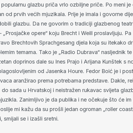
 popularnu glazbu priča vrlo ozbiljne priče. Po meni je
 od prvih većih mjuzikala. Prije je imala i govorne dije
dobili glazbu. Da ne govorim o tradiciji glazbenog teatr
– „Prosjačke opere“ koju Brecht i Weill proslavljuju. Pa
ravo Brechtovih Sprachgesang djela koja su itekako dr
lemim temama. Tako je „Radio Dubrava“ nasljednik te l
zetan doprinos dale su Ines Prajo i Arijana Kunštek s n
lagoslovljenim od Jasenka Houre. Fedor Boić je i pos
avaca aranžirao prema potrebama predstave. Dakle, re
n do sada u Hrvatskoj i neistražen rukavac svijeta gla
mjuzikla. Zanimljivo je da publika i ne očekuje što će im
slije mi kažu da su prošli jedan ogroman „roller coast
 smijali se i izašli sretni.