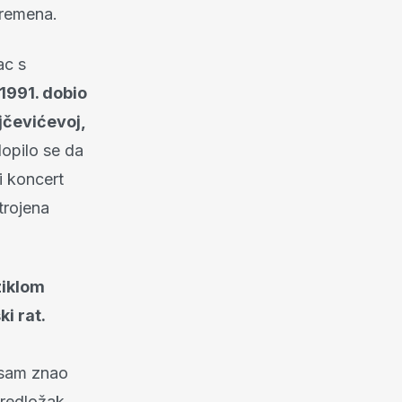
vremena.
ac s
1991. dobio
jčevićevoj,
opilo se da
i koncert
trojena
ziklom
i rat.
 sam znao
predložak