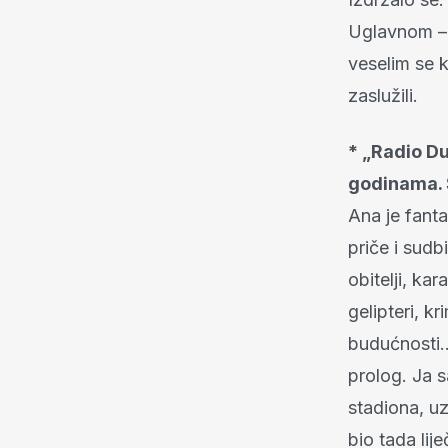
Uglavnom – 
veselim se k
zaslužili.
* „Radio D
godinama. Š
Ana je fanta
priče i sudb
obitelji, kar
gelipteri, k
budućnosti…
prolog. Ja 
stadiona, uz
bio tada lij