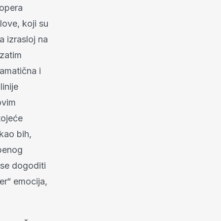
 opera
love, koji su
a izrasloj na
 zatim
amatična i
inije
ovim
tojeće
kao bih,
zbenog
 se dogoditi
er“ emocija,