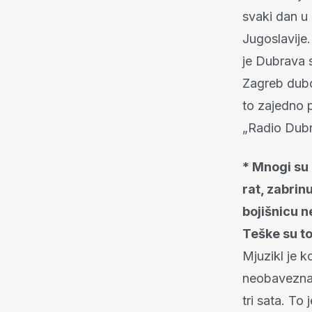
svaki dan u
Jugoslavije
je Dubrava s
Zagreb dubok
to zajedno p
„Radio Dubra
* Mnogi su
rat, zabrinu
bojišnicu n
Teške su to
Mjuzikl je k
neobavezna 
tri sata. To