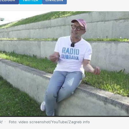
CEBOOK
TWITTER
LINKEDIN
ić
Foto:
video screenshot/YouTube/Zagreb info