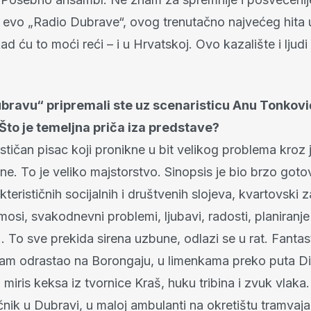
evo „Radio Dubrave“, ovog trenutačno najvećeg hita 
ad ću to moći reći – i u Hrvatskoj. Ovo kazalište i ljudi
ubravu“ pripremali ste uz scenaristicu Anu Tonkovi
to je temeljna priča iza predstave?
stičan pisac koji pronikne u bit velikog problema kroz
ine. To je veliko majstorstvo. Sinopsis je bio brzo goto
akterističnih socijalnih i društvenih slojeva, kvartovski z
rimosi, svakodnevni problemi, ljubavi, radosti, planiranje
 To sve prekida sirena uzbune, odlazi se u rat. Fantas
sam odrastao na Borongaju, u limenkama preko puta 
 miris keksa iz tvornice Kraš, huku tribina i zvuk vlaka.
ečnik u Dubravi, u maloj ambulanti na okretištu tramvaja