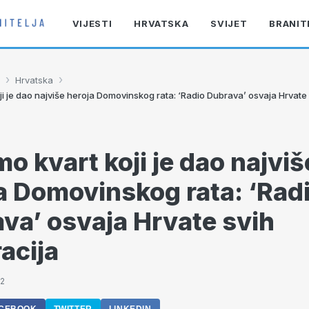
VIJESTI
HRVATSKA
SVIJET
BRANIT
›
›
Hrvatska
ji je dao najviše heroja Domovinskog rata: ‘Radio Dubrava’ osvaja Hrvate
mo kvart koji je dao najviš
a Domovinskog rata: ‘Rad
va’ osvaja Hrvate svih
acija
42