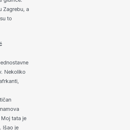
u Zagrebu, a
 su to
ć
 jednostavne
v. Nekoliko
afrkanti,
tičan
Dinamova
 Moj tata je
. Išao je