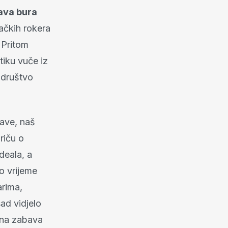
šava bura
ačkih rokera
 Pritom
iku vuče iz
 društvo
rave, naš
riču o
deala, a
to vrijeme
arima,
ad vidjelo
išna zabava