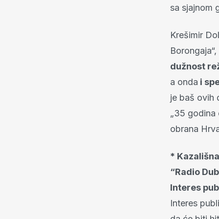
sa sjajnom 
Krešimir Dol
Borongaja“,
dužnost rež
a onda
i sp
je baš ovih
„35 godina 
obrana Hrva
* Kazališna
“Radio Dubr
Interes pu
Interes pub
da će biti h