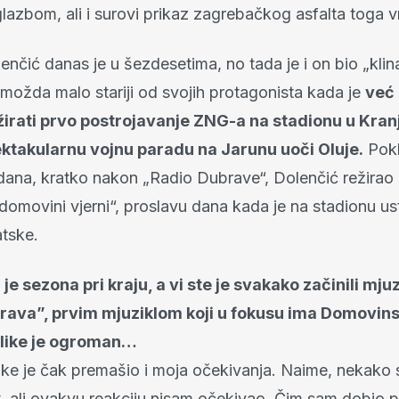
glazbom, ali i surovi prikaz zagrebačkog asfalta toga 
enčić danas je u šezdesetima, no tada je i on bio „klin
 možda malo stariji od svojih protagonista kada je
već 
irati prvo postrojavanje ZNG-a na stadionu u Kran
ektakularnu vojnu paradu na Jarunu uoči Oluje.
Pokl
 dana, kratko nakon „Radio Dubrave“, Dolenčić režirao 
domovini vjerni“, proslavu dana kada je na stadionu us
tske.
 je sezona pri kraju, a vi ste je svakako začinili mju
ava”, prvim mjuziklom koji u fokusu ima Domovinsk
blike je ogroman…
like je čak premašio i moja očekivanja. Naime, nekako
it, ali ovakvu reakciju nisam očekivao. Čim sam dobio 