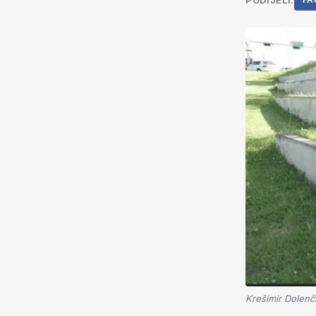
PODIJELI:
FA
Krešimir Dolenč