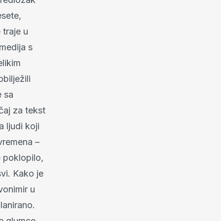
esete,
traje u
medija s
elikim
ilježili
e sa
aj za tekst
ljudi koji
 vremena –
 poklopilo,
svi. Kako je
onimir u
lanirano.
e glumce.