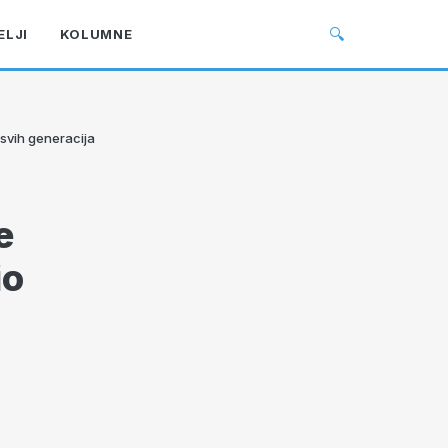
🔍
ELJI
KOLUMNE
 svih generacija
e
io