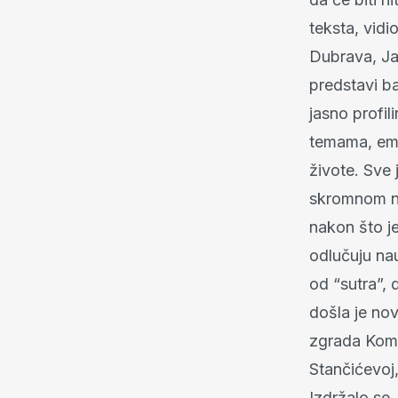
teksta, vidi
Dubrava, Jas
predstavi b
jasno profil
temama, emoc
živote. Sve
skromnom na
nakon što je
odlučuju nau
od “sutra”, 
došla je nov
zgrada Kome
Stančićevoj,
Izdržalo se