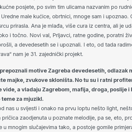
 kućne posjete, po svim tim ulicama nazvanim po rudn
. Uredne male kućice, obrtnici, mnoge sam i upoznao. 
rcu prirasla. Ana je mlađa, više cura iz centra, ali je u
o i točno. Novi val, Prljavci, ratne godine, poratni ži
rošli, a devedesetih se i upoznali. I eto, od tada radi
va“ nam je 31. zajednički projekt.
 prepoznali motive Zagreba devedesetih, odlazak 
te majke, zvukove skloništa. No tu su i ratni profiteri
e vide, a vladaju Zagrebom, mafija, droga, poslije 
 teme za mjuzikl.
od nas u svijesti i onako na prvu loptu nešto light, nešt
pričica zaodjenuta u poznate melodije, pa se, eto, p
 je u mnogim slučajevima tako, a postoje gomile primjer