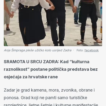
Anja Šimpraga pleše užičko kolo usrijed Zadra
Foto:
facebook
SRAMOTA U SRCU ZADRA: Kad “kulturna
raznolikost” postane politička predstava bez
osjećaja za hrvatske rane
Zadar je grad kamena, mora, zvonika, obrane i
ponosa. Grad koji ne pamti samo turističke
razglednice, ljetne šetnje i kulturne manifestacije,