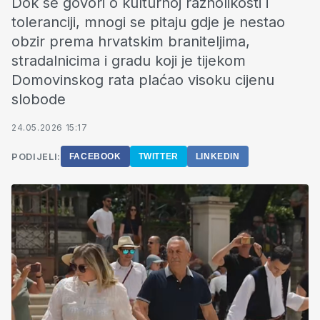
Dok se govori o kulturnoj raznolikosti i
toleranciji, mnogi se pitaju gdje je nestao
obzir prema hrvatskim braniteljima,
stradalnicima i gradu koji je tijekom
Domovinskog rata plaćao visoku cijenu
slobode
24.05.2026 15:17
PODIJELI:
FACEBOOK
TWITTER
LINKEDIN