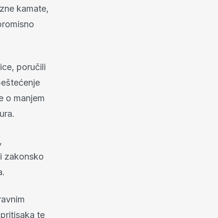
tezne kamate,
mpromisno
ce, poručili
beštećenje
 je o manjem
ura.
,
bi zakonsko
a.
pravnim
pritisaka te