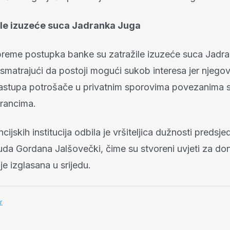
ile izuzeće suca Jadranka Juga
preme postupka banke su zatražile izuzeće suca Jadra
 smatrajući da postoji mogući sukob interesa jer njegov
zastupa potrošače u privatnim sporovima povezanima s
francima.
ncijskih institucija odbila je vršiteljica dužnosti predsje
da Gordana Jalšovečki, čime su stvoreni uvjeti za do
je izglasana u srijedu.
r