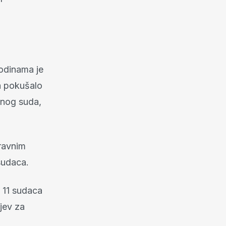
godinama je
na pokušalo
vnog suda,
ravnim
sudaca.
š 11 sudaca
jev za