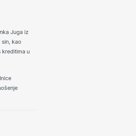
nka Juga iz
 sin, kao
 kreditima u
dnice
nošenje