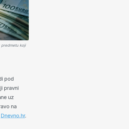
 predmetu koji
di pod
i pravni
ane uz
pravo na
e
Dnevno.hr
.