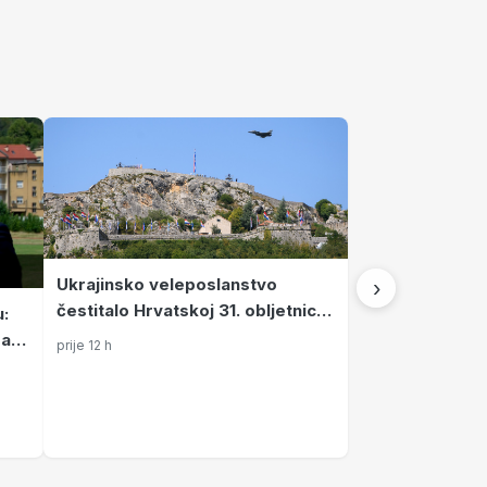
›
Ukrajinsko veleposlanstvo
čestitalo Hrvatskoj 31. obljetnicu
u:
Oluje
ranu
prije 12 h