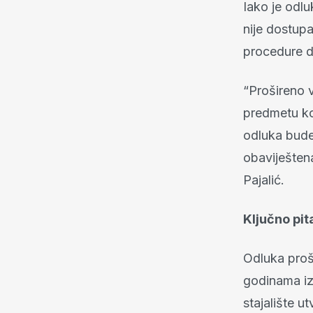
Iako je odlu
nije dostupa
procedure d
“Prošireno 
predmetu ko
odluka bude
obaviješten
Pajalić.
Ključno pit
Odluka proš
godinama iz
stajalište u