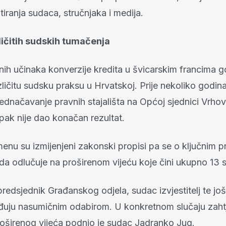
tiranja sudaca, stručnjaka i medija.
ičitih sudskih tumačenja
vnih učinaka konverzije kredita u švicarskim francima 
zličitu sudsku praksu u Hrvatskoj. Prije nekoliko godi
jednačavanje pravnih stajališta na Općoj sjednici Vrho
pak nije dao konačan rezultat.
nu su izmijenjeni zakonski propisi pa se o ključnim p
ada odlučuje na proširenom vijeću koje čini ukupno 13 
predsjednik Građanskog odjela, sudac izvjestitelj te jo
eđuju nasumičnim odabirom. U konkretnom slučaju zaht
roširenog vijeća podnio je sudac Jadranko Jug.