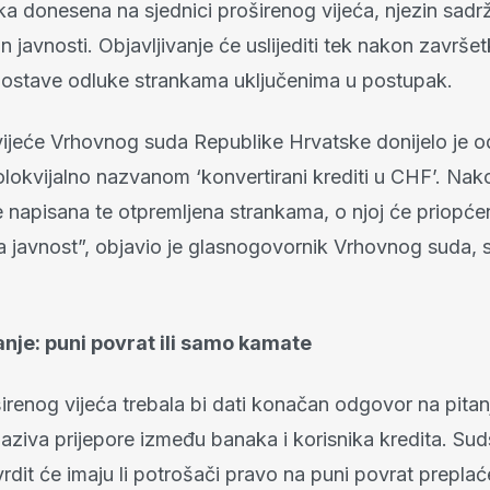
ka donesena na sjednici proširenog vijeća, njezin sadr
n javnosti. Objavljivanje će uslijediti tek nakon završe
ostave odluke strankama uključenima u postupak.
vijeće Vrhovnog suda Republike Hrvatske donijelo je o
lokvijalno nazvanom ‘konvertirani krediti u CHF’. Nak
 napisana te otpremljena strankama, o njoj će priopćen
a javnost”, objavio je glasnogovornik Vrhovnog suda, 
anje: puni povrat ili samo kamate
irenog vijeća trebala bi dati konačan odgovor na pitan
aziva prijepore između banaka i korisnika kredita. Su
tvrdit će imaju li potrošači pravo na puni povrat preplać