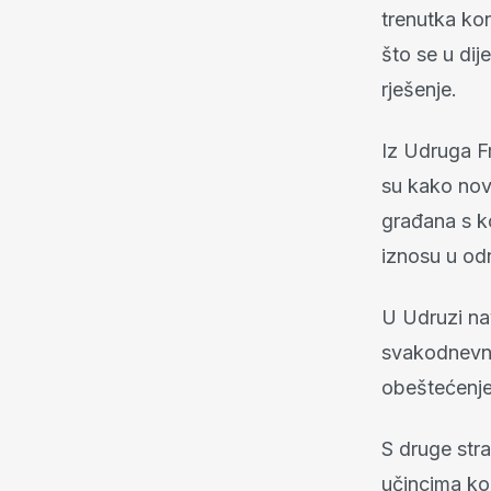
trenutka kon
što se u di
rješenje.
Iz Udruga Fr
su kako nov
građana s ko
iznosu u odn
U Udruzi na
svakodnevni
obeštećenje
S druge str
učincima kon