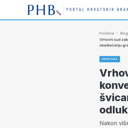
›
Početna
Blog
Vrhovni sud zakl
obeštećenju gr
HRVATSKA
Vrhov
konve
švica
odluk
Nakon više