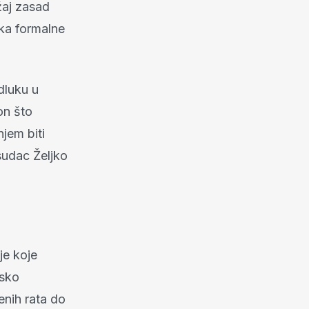
žaj zasad
tka formalne
dluku u
on što
jem biti
sudac Željko
je koje
dsko
enih rata do