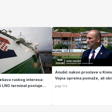
Anušić nakon proslave u Knin
Vojna oprema pomaže, ali ob
ješava ruskog interesa:
države nose ljudi
i LNG terminal postaje
prije 11 h
 europska energetska