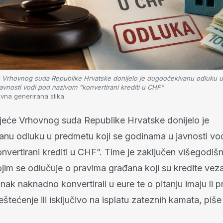
e Vrhovnog suda Republike Hrvatske donijelo je dugoočekivanu odluku u
avnosti vodi pod nazivom “konvertirani krediti u CHF”
tivna generirana slika
ijeće Vrhovnog suda Republike Hrvatske donijelo je
nu odluku u predmetu koji se godinama u javnosti vo
vertirani krediti u CHF”. Time je zaključen višegodišnj
jim se odlučuje o pravima građana koji su kredite vez
anak naknadno konvertirali u eure te o pitanju imaju li 
tećenje ili isključivo na isplatu zateznih kamata, piš