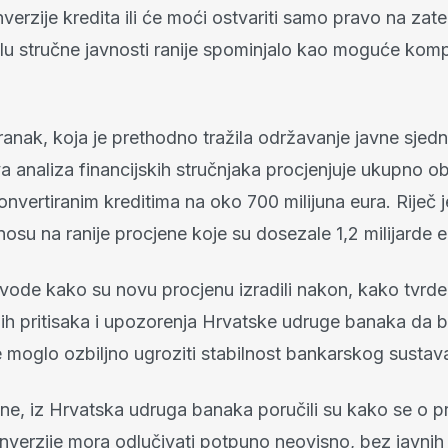
verzije kredita ili će moći ostvariti samo pravo na za
jelu stručne javnosti ranije spominjalo kao moguće ko
anak, koja je prethodno tražila održavanje javne sjedni
a analiza financijskih stručnjaka procjenjuje ukupno o
nvertiranim kreditima na oko 700 milijuna eura. Riječ
osu na ranije procjene koje su dosezale 1,2 milijarde e
vode kako su novu procjenu izradili nakon, kako tvrde
h pritisaka i upozorenja Hrvatske udruge banaka da 
 moglo ozbiljno ugroziti stabilnost bankarskog sustav
ane, iz Hrvatska udruga banaka poručili su kako se o 
verzije mora odlučivati potpuno neovisno, bez javnih 