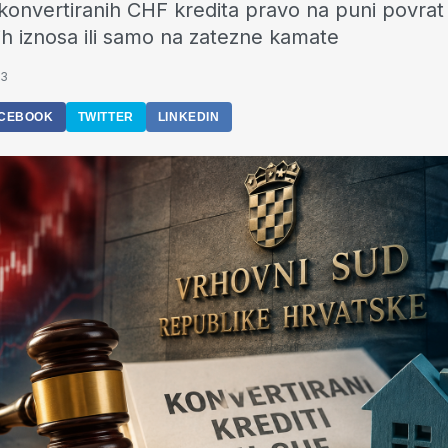
ci konvertiranih CHF kredita pravo na puni povrat
h iznosa ili samo na zatezne kamate
43
CEBOOK
TWITTER
LINKEDIN