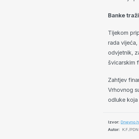
Banke traž
Tijekom pri
rada vijeća,
odvjetnik, 
švicarskim 
Zahtjev fina
Vrhovnog su
odluke koja 
Izvor:
Dnevno.h
Autor:
K.F./PDN