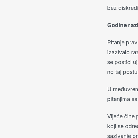
bez diskredi
Godine razl
Pitanje pra
izazivalo ra
se postići u
no taj postu
U međuvreme
pitanjima s
Vijeće čine 
koji se odr
sazivanje p