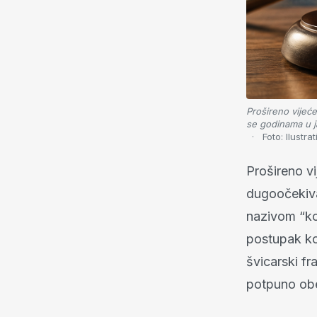
Prošireno vijeć
se godinama u j
Foto:
Ilustra
Prošireno v
dugoočekiva
nazivom “kon
postupak ko
švicarski fr
potpuno obeš