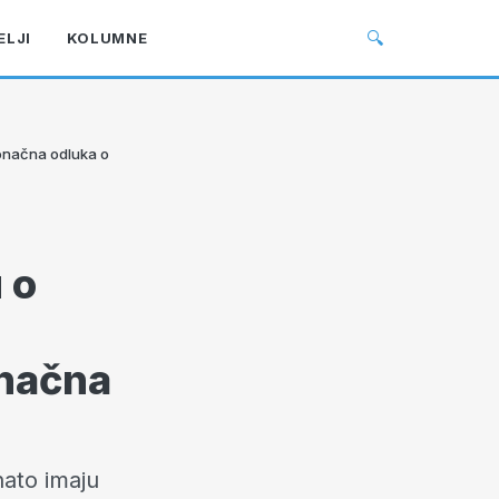
🔍
ELJI
KOLUMNE
konačna odluka o
 o
onačna
ato imaju