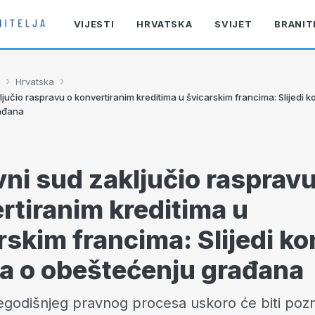
VIJESTI
HRVATSKA
SVIJET
BRANIT
›
›
Hrvatska
jučio raspravu o konvertiranim kreditima u švicarskim francima: Slijedi 
ađana
ni sud zaključio raspravu
rtiranim kreditima u
rskim francima: Slijedi k
a o obeštećenju građana
godišnjeg pravnog procesa uskoro će biti pozn