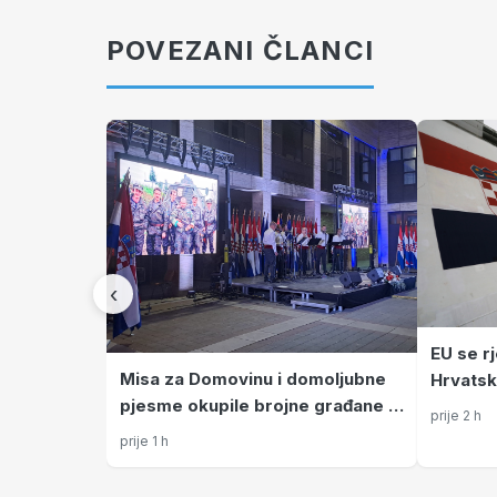
POVEZANI ČLANCI
‹
EU se r
Misa za Domovinu i domoljubne
Hrvatsk
pjesme okupile brojne građane u
ključna
prije 2 h
Zagrebu
točka
prije 1 h