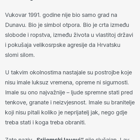
Vukovar 1991. godine nije bio samo grad na
Dunavu. Bio je simbol otpora. Bio je crta između
slobode i ropstva, između života u vlastitoj državi
i pokušaja velikosrpske agresije da Hrvatsku
slomi silom.
U takvim okolnostima nastajale su postrojbe koje
nisu imale luksuz vremena, opreme ni sigurnosti.
Imale su ono najvažnije – ljude spremne stati pred
tenkove, granate i neizvjesnost. Imale su branitelje
koji nisu pitali koliko je neprijatelj jak, nego gdje
treba stati i koga treba obraniti.
Zato naziv
„Srijemski lavovi“
nije slučajan. Lav