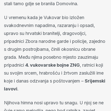
stali tamo gdje se branila Domovina.
U vremenu kada je Vukovar bio izložen
svakodnevnim napadima, razaranju i opsadi,
upravo su hrvatski branitelji, dragovoljci,
pripadnici Zbora narodne garde i policije, zajedno
s drugim postrojbama, činili okosnicu obrane
grada. Među njima posebno mjesto zauzimaju
pripadnici
4. vukovarske bojne ZNG
, ratnici koji
su svojim srcem, hrabrošću i žrtvom zaslužili ime
koje i danas odzvanja s poštovanjem –
Srijemski
lavovi
.
Njihova himna nosi upravo tu snagu. U njoj se ne
čuje samo melodija, nego hod ratnika, zavjet