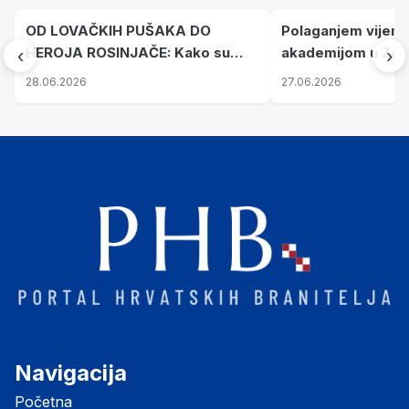
OD LOVAČKIH PUŠAKA DO
Polaganjem vijena
HEROJA ROSINJAČE: Kako su
akademijom u Zad
‹
›
osječki dragovoljci u tenisicama
obilježena 35. obl
28.06.2026
27.06.2026
obranila grad i slomili oklopnu
112. brigade HV-a
silu JNA
Navigacija
Početna