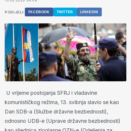
13.05.2026 04:09
PODIJELI:
FACEBOOK
TWITTER
LINKEDIN
U vrijeme postojanja SFRJ i vladavine
komunističkog režima, 13. svibnja slavio se kao
Dan SDB-a (Službe državne bezbednosti),
odnosno UDB-e (Uprave državne bezbednosti)
kao sljednica zloglasne OZN-e (Odeljenja za