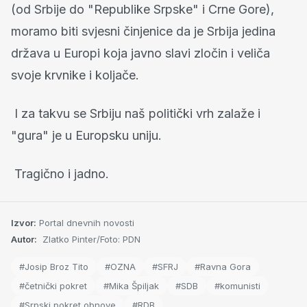
(od Srbije do "Republike Srpske" i Crne Gore),
moramo biti svjesni činjenice da je Srbija jedina
država u Europi koja javno slavi zločin i veliča
svoje krvnike i koljače.
I za takvu se Srbiju naš politički vrh zalaže i
"gura" je u Europsku uniju.
Tragično i jadno.
Izvor:
Portal dnevnih novosti
Autor:
Zlatko Pinter/Foto: PDN
#Josip Broz Tito
#OZNA
#SFRJ
#Ravna Gora
#četnički pokret
#Mika Špiljak
#SDB
#komunisti
#Srpski pokret obnove
#RDB