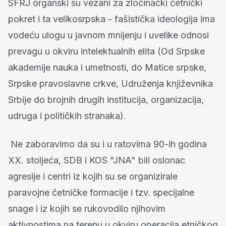
SFRJ organski su vezani za zločinački četnički
pokret i ta velikosrpska - fašistička ideologija ima
vodeću ulogu u javnom mnijenju i uvelike odnosi
prevagu u okviru intelektualnih elita (Od Srpske
akademije nauka i umetnosti, do Matice srpske,
Srpske pravoslavne crkve, Udruženja književnika
Srbije do brojnih drugih institucija, organizacija,
udruga i političkih stranaka).
Ne zaboravimo da su i u ratovima 90-ih godina
XX. stoljeća, SDB i KOS "JNA" bili oslonac
agresije i centri iz kojih su se organizirale
paravojne četničke formacije i tzv. specijalne
snage i iz kojih se rukovodilo njihovim
aktivnostima na terenu u okviru operacija etničkog