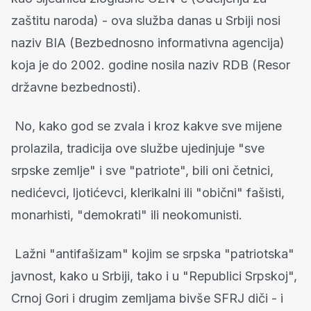
zaštitu naroda) - ova služba danas u Srbiji nosi
naziv BIA (Bezbednosno informativna agencija)
koja je do 2002. godine nosila naziv RDB (Resor
državne bezbednosti).
No, kako god se zvala i kroz kakve sve mijene
prolazila, tradicija ove službe ujedinjuje "sve
srpske zemlje" i sve "patriote", bili oni četnici,
nedićevci, ljotićevci, klerikalni ili "obični" fašisti,
monarhisti, "demokrati" ili neokomunisti.
Lažni "antifašizam" kojim se srpska "patriotska"
javnost, kako u Srbiji, tako i u "Republici Srpskoj",
Crnoj Gori i drugim zemljama bivše SFRJ diči - i