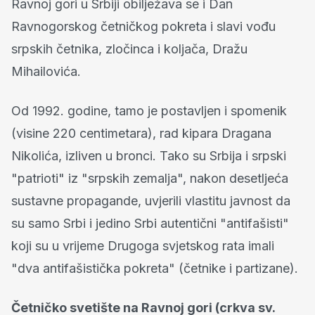
Ravnoj gori u Srbiji obilježava se i Dan
Ravnogorskog četničkog pokreta i slavi vođu
srpskih četnika, zločinca i koljača, Dražu
Mihailovića.
Od 1992. godine, tamo je postavljen i spomenik
(visine 220 centimetara), rad kipara Dragana
Nikolića, izliven u bronci. Tako su Srbija i srpski
"patrioti" iz "srpskih zemalja", nakon desetljeća
sustavne propagande, uvjerili vlastitu javnost da
su samo Srbi i jedino Srbi autentični "antifašisti"
koji su u vrijeme Drugoga svjetskog rata imali
"dva antifašistička pokreta" (četnike i partizane).
Četničko svetište na Ravnoj gori (crkva sv.