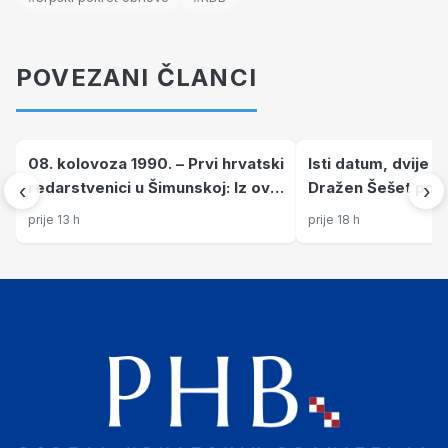
POVEZANI ČLANCI
08. kolovoza 1990. – Prvi hrvatski
Isti datum, dvije r
redarstvenici u Šimunskoj: Iz ove
Dražen Šešet pogin
‹
›
je postrojbe izrasla obrana
Ivica Cecelja četir
prije 13 h
prije 18 h
Hrvatske