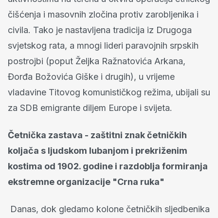
čišćenja i masovnih zločina protiv zarobljenika i
civila. Tako je nastavljena tradicija iz Drugoga
svjetskog rata, a mnogi lideri paravojnih srpskih
postrojbi (poput Željka Ražnatovića Arkana,
Đorđa Božovića Giške i drugih), u vrijeme
vladavine Titovog komunističkog režima, ubijali su
za SDB emigrante diljem Europe i svijeta.
Četnička zastava - zaštitni znak četničkih
koljača s ljudskom lubanjom i prekriženim
kostima od 1902. godine i razdoblja formiranja
ekstremne organizacije "Crna ruka"
Danas, dok gledamo kolone četničkih sljedbenika