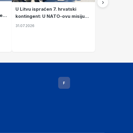
›
U Litvu ispraćen 7. hrvatski
se
kontingent: U NATO-ovu misiju
odlazi 88 pripadnika Hrvatske
31.07.2026
vojske
F