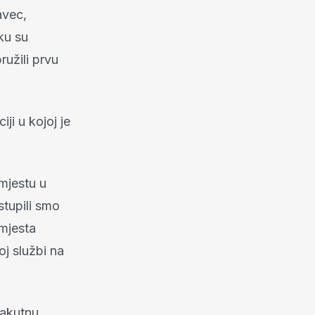
avec,
sku su
ružili prvu
iji u kojoj je
 mjestu u
stupili smo
 mjesta
oj službi na
 akutnu