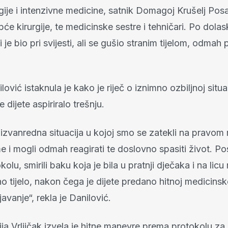
gije i intenzivne medicine, satnik Domagoj Krušelj Pos
opće kirurgije, te medicinske sestre i tehničari. Po dola
 je bio pri svijesti, ali se gušio stranim tijelom, odmah p
ović istaknula je kako je riječ o iznimno ozbiljnoj situac
 dijete aspiriralo trešnju.
 izvanredna situacija u kojoj smo se zatekli na pravom
e i mogli odmah reagirati te doslovno spasiti život. Po
olu, smirili baku koja je bila u pratnji dječaka i na licu
ano tijelo, nakon čega je dijete predano hitnoj medicinsk
javanje“, rekla je Danilović.
ja Vrljičak izvela je hitne manevre prema protokolu za