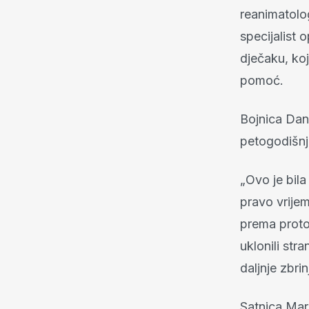
reanimatolo
specijalist 
dječaku, koji
pomoć.
Bojnica Danil
petogodišnje
„Ovo je bila
pravo vrijem
prema protok
uklonili str
daljnje zbrin
Satnica Mari