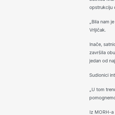
opstrukciju 
„Bila nam je
Vrljičak.
Inače, satni
završila obu
jedan od naj
Sudionici in
„U tom tren
pomognemo. 
Iz MORH-a i