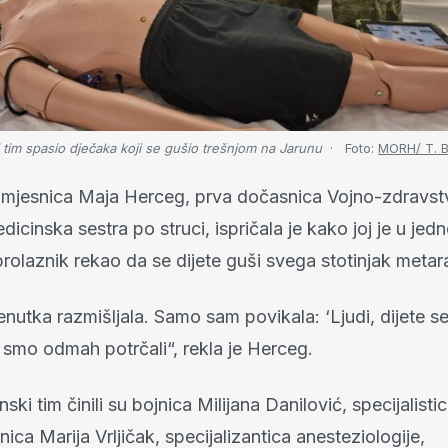
 tim spasio dječaka koji se gušio trešnjom na Jarunu
Foto:
MORH/ T. B
mjesnica Maja Herceg, prva dočasnica Vojno-zdravs
edicinska sestra po struci, ispričala je kako joj je u je
rolaznik rekao da se dijete guši svega stotinjak metara
enutka razmišljala. Samo sam povikala: ‘Ljudi, dijete se
i smo odmah potrčali“, rekla je Herceg.
nski tim činili su bojnica Milijana Danilović, specijalist
tnica Marija Vrljičak, specijalizantica anesteziologije,