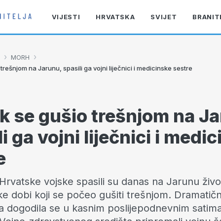
VIJESTI
HRVATSKA
SVIJET
BRANIT
›
›
MORH
trešnjom na Jarunu, spasili ga vojni liječnici i medicinske sestre
k se gušio trešnjom na J
i ga vojni liječnici i medi
e
 Hrvatske vojske spasili su danas na Jarunu živ
e dobi koji se počeo gušiti trešnjom. Dramatič
ja dogodila se u kasnim poslijepodnevnim satim