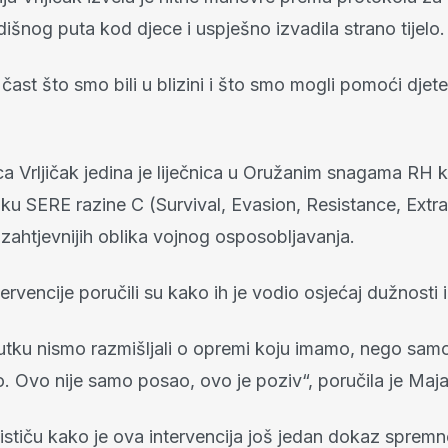
dišnog puta kod djece i uspješno izvadila strano tijelo.
 čast što smo bili u blizini i što smo mogli pomoći djetet
ca Vrljičak jedina je liječnica u Oružanim snagama RH k
ku SERE razine C (Survival, Evasion, Resistance, Extra
zahtjevnijih oblika vojnog osposobljavanja.
tervencije poručili su kako ih je vodio osjećaj dužnosti 
utku nismo razmišljali o opremi koju imamo, nego sam
Ovo nije samo posao, ovo je poziv“, poručila je Maj
stiču kako je ova intervencija još jedan dokaz spremno