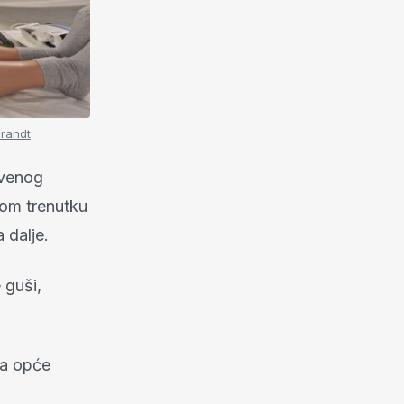
randt
tvenog
dnom trenutku
 dalje.
 guši,
ica opće