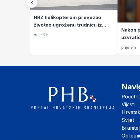
‹
HRZ helikopterom prevezao
životno ugroženu trudnicu iz
Nakon p
Dubrovnika u KBC Split
prije 9 h
uzvrati
ono što
prije 9 h
nisam v
Navi
Početn
Vijesti
Hrvats
Svijet
Branitel
Obljetn