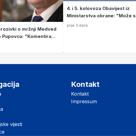
4. i 5. kolovoza Obavijest iz
Ministarstva obrane: "Može 
očekivati pojačana buka"
prije 3 dana
rozivki o mržnji Medved
o Pupovcu: "Komentiram
 sam organizirao, ostalo
idio ni čuo"
gacija
Kontakt
a
Kontakt
Impressum
ka
jske vijesti
ice