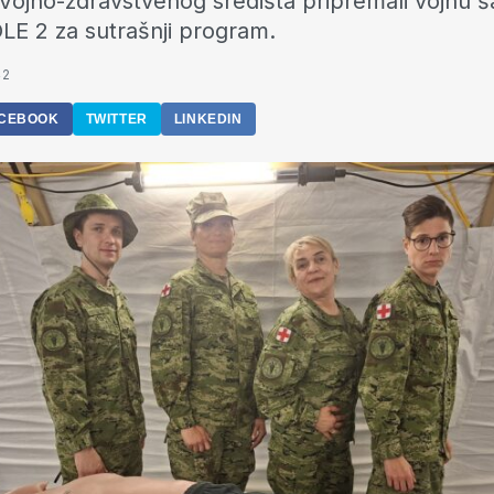
 Vojno-zdravstvenog središta pripremali vojnu š
LE 2 za sutrašnji program.
42
CEBOOK
TWITTER
LINKEDIN