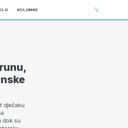
🔍
ELJI
KOLUMNE
arunu,
cinske
ot dječaku
na
a dok su