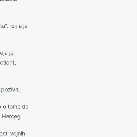
u“, rekla je
oja je
ction),
i poziva.
o o tome da
a Herceg.
sti vojnih