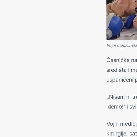
Vojni medicinski
Časnička na
središta i m
uspaničeni p
„Nisam ni tr
idemo!’ i sv
Vojni medici
kirurgije, sa