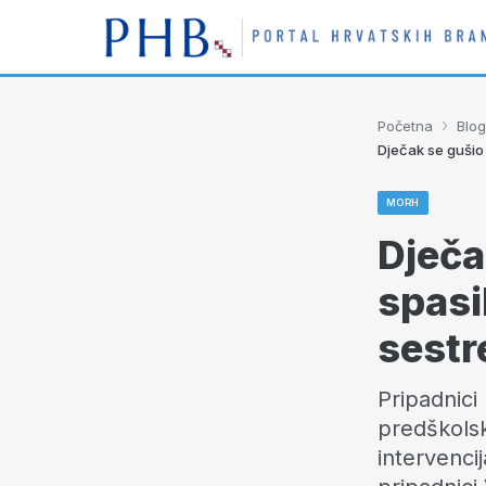
›
Početna
Blog
Dječak se gušio 
MORH
Dječa
spasil
sestr
Pripadnici
predškolsk
intervenci