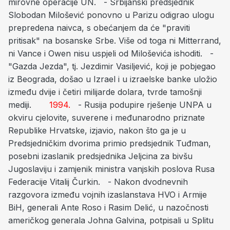
mirovne operacije UN. - Srbijanski predsjednik
Slobodan Milošević ponovno u Parizu odigrao ulogu
prepredena naivca, s obećanjem da će "praviti
pritisak" na bosanske Srbe. Više od toga ni Mitterrand,
ni Vance i Owen nisu uspjeli od Miloševića ishoditi. -
"Gazda Jezda", tj. Jezdimir Vasiljević, koji je pobjegao
iz Beograda, došao u Izrael i u izraelske banke uložio
između dvije i četiri milijarde dolara, tvrde tamošnji
mediji.
1994.
- Rusija podupire rješenje UNPA u
okviru cjelovite, suverene i međunarodno priznate
Republike Hrvatske, izjavio, nakon što ga je u
Predsjedničkim dvorima primio predsjednik Tuđman,
posebni izaslanik predsjednika Jeljcina za bivšu
Jugoslaviju i zamjenik ministra vanjskih poslova Rusa
Federacije Vitalij Čurkin. - Nakon dvodnevnih
razgovora između vojnih izaslanstava HVO i Armije
BiH, generali Ante Roso i Rasim Delić, u nazočnosti
američkog generala Johna Galvina, potpisali u Splitu