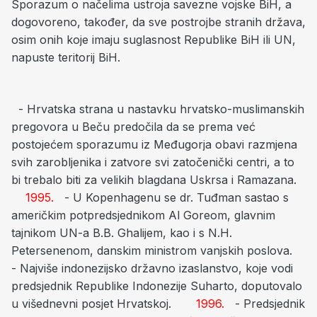
Sporazum o načelima ustroja savezne vojske BiH, a
dogovoreno, također, da sve postrojbe stranih država,
osim onih koje imaju suglasnost Republike BiH ili UN,
napuste teritorij BiH.
- Hrvatska strana u nastavku hrvatsko-muslimanskih
pregovora u Beču predočila da se prema već
postojećem sporazumu iz Međugorja obavi razmjena
svih zarobljenika i zatvore svi zatočenički centri, a to
bi trebalo biti za velikih blagdana Uskrsa i Ramazana.
1995.
- U Kopenhagenu se dr. Tuđman sastao s
američkim potpredsjednikom Al Goreom, glavnim
tajnikom UN-a B.B. Ghalijem, kao i s N.H.
Petersenenom, danskim ministrom vanjskih poslova.
- Najviše indonezijsko državno izaslanstvo, koje vodi
predsjednik Republike Indonezije Suharto, doputovalo
u višednevni posjet Hrvatskoj.
1996.
- Predsjednik