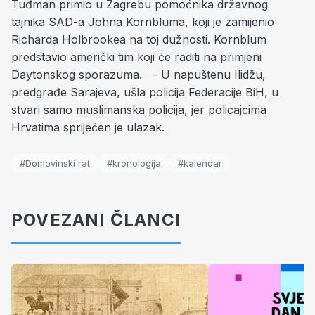
Tuđman primio u Zagrebu pomoćnika državnog
tajnika SAD-a Johna Kornbluma, koji je zamijenio
Richarda Holbrookea na toj dužnosti. Kornblum
predstavio američki tim koji će raditi na primjeni
Daytonskog sporazuma. - U napuštenu Ilidžu,
predgrađe Sarajeva, ušla policija Federacije BiH, u
stvari samo muslimanska policija, jer policajcima
Hrvatima spriječen je ulazak.
#Domovinski rat
#kronologija
#kalendar
POVEZANI ČLANCI