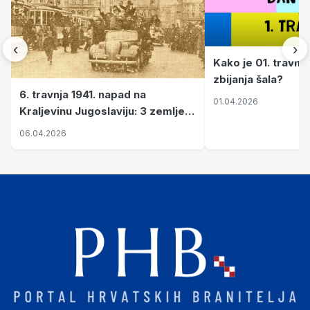
‹
›
Kako je 01. travnj
zbijanja šala?
6. travnja 1941. napad na
01.04.2026
Kraljevinu Jugoslaviju: 3 zemlje
nastale njenim raspadom
06.04.2026