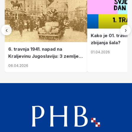
‹
›
Kako je 01. travnj
zbijanja šala?
6. travnja 1941. napad na
01.04.2026
Kraljevinu Jugoslaviju: 3 zemlje
nastale njenim raspadom
06.04.2026