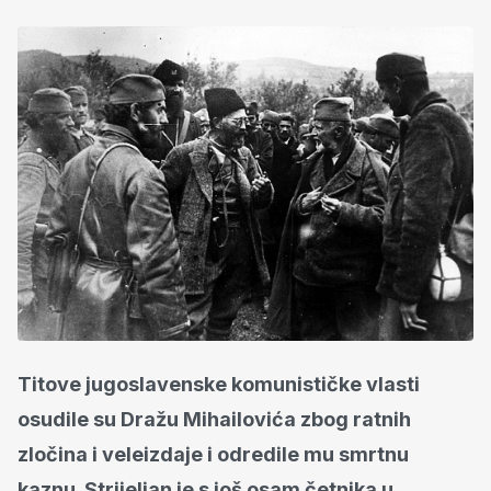
Titove jugoslavenske komunističke vlasti
osudile su Dražu Mihailovića zbog ratnih
zločina i veleizdaje i odredile mu smrtnu
kaznu. Strijeljan je s još osam četnika u