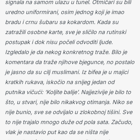
signala na samom ulazu u tunel. Otmičari su bili
uredno uniformirani, osim jednog koji je imao
bradu i crnu šubaru sa kokardom. Kada su
zatražili osobne karte, sve je sličilo na rutinski
postupak i dok nisu počeli odvoditi ljude.
Izgledalo je da nekog konkretnog traže. Bilo je
komentara da traže njihove bjegunce, no postalo
je jasno da su cilj muslimani. Iz bifea je u majici
kratkih rukava, iskočio na snijeg jedan od
putnika vičući: ‘Koljite balije’. Najjezivije je bilo to
što, u stvari, nije bilo nikakvog otimanja. Niko se
nije bunio, sve se odvijalo u zlokobnoj tišini. Sve
to nije trajalo mnogo duže od pola sata. Začudo,
vlak je nastavio put kao da se ništa nije