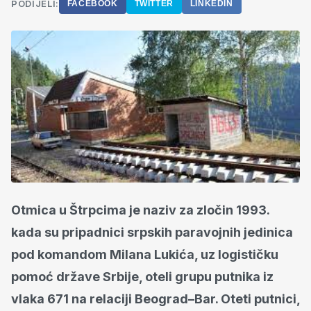
PODIJELI:
FACEBOOK
TWITTER
LINKEDIN
Otmica u Štrpcima je naziv za zločin 1993.
kada su pripadnici srpskih paravojnih jedinica
pod komandom Milana Lukića, uz logističku
pomoć države Srbije, oteli grupu putnika iz
vlaka 671 na relaciji Beograd–Bar. Oteti putnici,