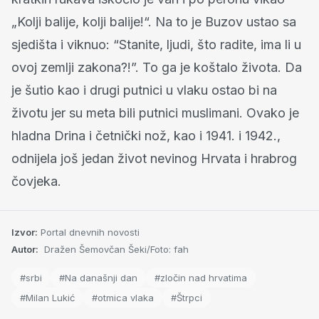
„Kolji balije, kolji balije!“. Na to je Buzov ustao sa
sjedišta i viknuo: “Stanite, ljudi, što radite, ima li u
ovoj zemlji zakona?!”. To ga je koštalo života. Da
je šutio kao i drugi putnici u vlaku ostao bi na
životu jer su meta bili putnici muslimani. Ovako je
hladna Drina i četnički nož, kao i 1941. i 1942.,
odnijela još jedan život nevinog Hrvata i hrabrog
čovjeka.
Izvor:
Portal dnevnih novosti
Autor:
Dražen Šemovčan Šeki/Foto: fah
#srbi
#Na današnji dan
#zločin nad hrvatima
#Milan Lukić
#otmica vlaka
#Štrpci