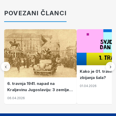
POVEZANI ČLANCI
‹
›
Kako je 01. travnj
zbijanja šala?
6. travnja 1941. napad na
01.04.2026
Kraljevinu Jugoslaviju: 3 zemlje
nastale njenim raspadom
06.04.2026