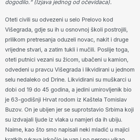
dogodilo.“ (Izjava jednog od očevidaca).
Oteti civili su odvezeni u selo Prelovo kod
Višegrada, gdje su ih u osnovnoj školi postrojili,
prilikom pretresanja oduzeli novac, nakit i druge
vrijedne stvari, a zatim tukli i mučili. Poslije toga,
oteti putnici vezani su žicom, ubačeni u kamion,
odvedeni u pravcu Višegrada i likvidirani u jednom
selu nedaleko od Drine. Likvidirani su muškarci u
dobi od 19 do 45 godina, a jedini umirovljenik bio
je 63-godišnji Hrvat rodom iz Kaštela Tomislav
Buzov. On je ubijen jer se suprotstavio Srbima koji
su izdvajali ljude iz vlaka u namjeri da ih ubiju.
Naime, kao što smo napisali neki mladić u majici
kratkih rukava iskočio je van i po peronu vikao