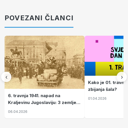
POVEZANI ČLANCI
‹
›
Kako je 01. travnj
zbijanja šala?
6. travnja 1941. napad na
01.04.2026
Kraljevinu Jugoslaviju: 3 zemlje
nastale njenim raspadom
06.04.2026