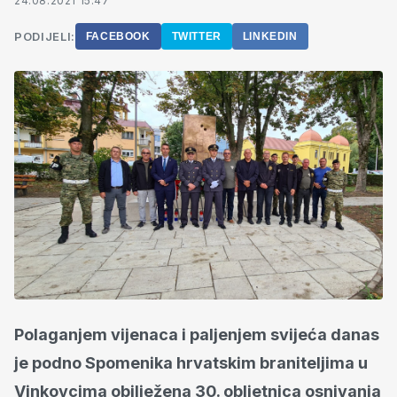
24.08.2021 15:47
PODIJELI:
FACEBOOK
TWITTER
LINKEDIN
Polaganjem vijenaca i paljenjem svijeća danas
je podno Spomenika hrvatskim braniteljima u
Vinkovcima obilježena 30. obljetnica osnivanja