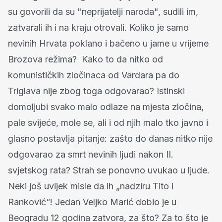
su govorili da su "neprijatelji naroda", sudili im,
zatvarali ih i na kraju otrovali. Koliko je samo
nevinih Hrvata poklano i bačeno u jame u vrijeme
Brozova režima? Kako to da nitko od
komunističkih zločinaca od Vardara pa do
Triglava nije zbog toga odgovarao? Istinski
domoljubi svako malo odlaze na mjesta zločina,
pale svijeće, mole se, ali i od njih malo tko javno i
glasno postavlja pitanje: zašto do danas nitko nije
odgovarao za smrt nevinih ljudi nakon II.
svjetskog rata? Strah se ponovno uvukao u ljude.
Neki još uvijek misle da ih „nadziru Tito i
Ranković“! Jedan Veljko Marić dobio je u
Beogradu 12 godina zatvora, za što? Za to što je