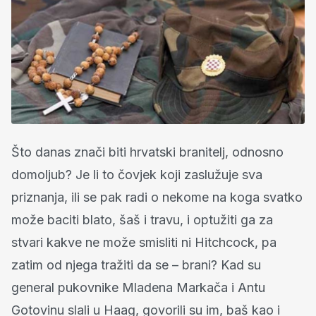
Što danas znači biti hrvatski branitelj, odnosno
domoljub? Je li to čovjek koji zaslužuje sva
priznanja, ili se pak radi o nekome na koga svatko
može baciti blato, šaš i travu, i optužiti ga za
stvari kakve ne može smisliti ni Hitchcock, pa
zatim od njega tražiti da se – brani? Kad su
general pukovnike Mladena Markača i Antu
Gotovinu slali u Haag, govorili su im, baš kao i