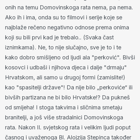
onih na temu Domovinskoga rata nema, pa nema.
Ako ih i ima, onda su to filmovi i serije koje se
najblaže rečeno negativno odnose prema onima
koji su bili prvi kad je trebalo.. (Svaka čast
iznimkama). Ne, to nije slučajno, sve je to i te
kako dobro smišljeno od ljudi ala "perković". Bivši
kosovci i udbaši i njihova djeca i dalje "drmaju"
Hrvatskom, ali samo u drugoj formi (zamislite!)
kao "spasitelji države"! Da nije bilo „perkoviće“ ili
bivših partizana ne bi bilo Hrvatske!? Da pukneš
od smijeha! I stoga takvima i sličnima smetaju
branitelji, a još više stradalnici Domovinskoga
rata. Nakon II. svjetskog rata i velikim ljudi poput
časnog i uvaženoga Bl. Alojzija Stepinca također