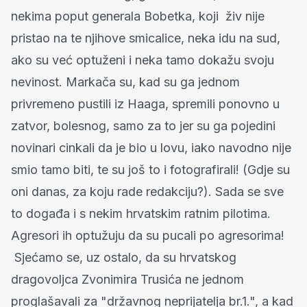
nekima poput generala Bobetka, koji živ nije
pristao na te njihove smicalice, neka idu na sud,
ako su već optuženi i neka tamo dokažu svoju
nevinost. Markača su, kad su ga jednom
privremeno pustili iz Haaga, spremili ponovno u
zatvor, bolesnog, samo za to jer su ga pojedini
novinari cinkali da je bio u lovu, iako navodno nije
smio tamo biti, te su još to i fotografirali! (Gdje su
oni danas, za koju rade redakciju?). Sada se sve
to događa i s nekim hrvatskim ratnim pilotima.
Agresori ih optužuju da su pucali po agresorima!
Sjećamo se, uz ostalo, da su hrvatskog
dragovoljca Zvonimira Trusića ne jednom
proglašavali za "državnog neprijatelja br.1.", a kad