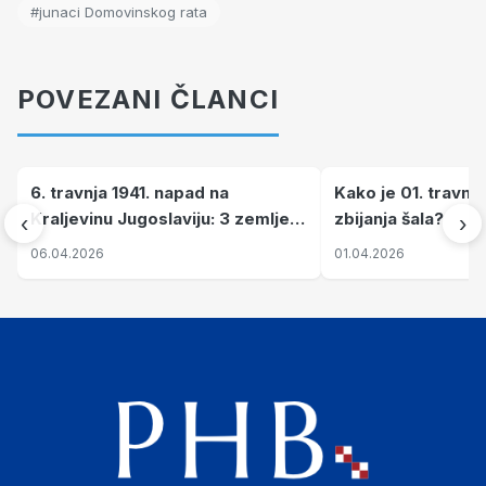
#junaci Domovinskog rata
POVEZANI ČLANCI
6. travnja 1941. napad na
Kako je 01. travnj
Kraljevinu Jugoslaviju: 3 zemlje
zbijanja šala?
‹
›
nastale njenim raspadom
06.04.2026
01.04.2026