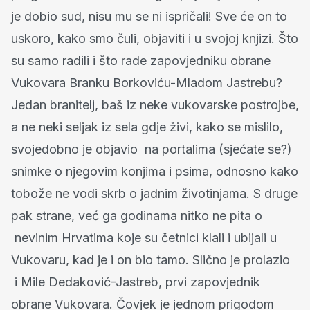
je dobio sud, nisu mu se ni ispričali! Sve će on to
uskoro, kako smo čuli, objaviti i u svojoj knjizi. Što
su samo radili i što rade zapovjedniku obrane
Vukovara Branku Borkoviću-Mladom Jastrebu?
Jedan branitelj, baš iz neke vukovarske postrojbe,
a ne neki seljak iz sela gdje živi, kako se mislilo,
svojedobno je objavio na portalima (sjećate se?)
snimke o njegovim konjima i psima, odnosno kako
tobože ne vodi skrb o jadnim životinjama. S druge
pak strane, već ga godinama nitko ne pita o
nevinim Hrvatima koje su četnici klali i ubijali u
Vukovaru, kad je i on bio tamo. Slično je prolazio
i Mile Dedaković-Jastreb, prvi zapovjednik
obrane Vukovara. Čovjek je jednom prigodom