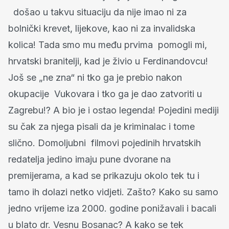
došao u takvu situaciju da nije imao ni za
bolnički krevet, lijekove, kao ni za invalidska
kolica! Tada smo mu među prvima pomogli mi,
hrvatski branitelji, kad je živio u Ferdinandovcu!
Još se „ne zna“ ni tko ga je prebio nakon
okupacije Vukovara i tko ga je dao zatvoriti u
Zagrebu!? A bio je i ostao legenda! Pojedini mediji
su čak za njega pisali da je kriminalac i tome
slično. Domoljubni filmovi pojedinih hrvatskih
redatelja jedino imaju pune dvorane na
premijerama, a kad se prikazuju okolo tek tu i
tamo ih dolazi netko vidjeti. Zašto? Kako su samo
jedno vrijeme iza 2000. godine ponižavali i bacali
u blato dr. Vesnu Bosanac? A kako se tek