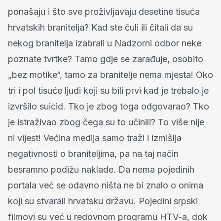
ponašaju i što sve proživljavaju desetine tisuća
hrvatskih branitelja? Kad ste čuli ili čitali da su
nekog branitelja izabrali u Nadzorni odbor neke
poznate tvrtke? Tamo gdje se zarađuje, osobito
„bez motike“, tamo za branitelje nema mjesta! Oko
tri i pol tisuće ljudi koji su bili prvi kad je trebalo je
izvršilo suicid. Tko je zbog toga odgovarao? Tko
je istraživao zbog čega su to učinili? To više nije
ni vijest! Većina medija samo traži i izmišlja
negativnosti o braniteljima, pa na taj način
besramno podižu naklade. Da nema pojedinih
portala već se odavno ništa ne bi znalo o onima
koji su stvarali hrvatsku državu. Pojedini srpski
filmovi su već u redovnom programu HTV-a, dok