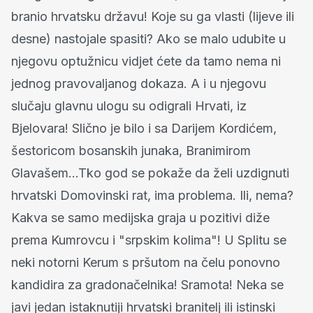
branio hrvatsku državu! Koje su ga vlasti (lijeve ili
desne) nastojale spasiti? Ako se malo udubite u
njegovu optužnicu vidjet ćete da tamo nema ni
jednog pravovaljanog dokaza. A i u njegovu
slučaju glavnu ulogu su odigrali Hrvati, iz
Bjelovara! Slično je bilo i sa Darijem Kordićem,
šestoricom bosanskih junaka, Branimirom
Glavašem...Tko god se pokaže da želi uzdignuti
hrvatski Domovinski rat, ima problema. Ili, nema?
Kakva se samo medijska graja u pozitivi diže
prema Kumrovcu i "srpskim kolima"! U Splitu se
neki notorni Kerum s pršutom na čelu ponovno
kandidira za gradonačelnika! Sramota! Neka se
javi jedan istaknutiji hrvatski branitelj ili istinski