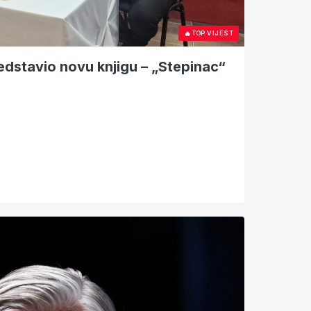
🔥
TOP VIJEST
dstavio novu knjigu – „Stepinac“