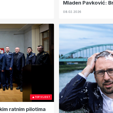
Mladen Pavković: Bra
08.02.2026
🔥
TOP VIJEST
im ratnim pilotima