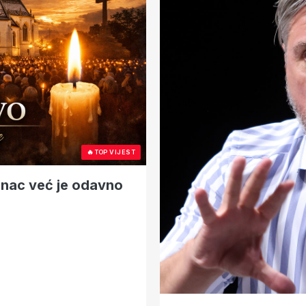
🔥
TOP VIJEST
pinac već je odavno