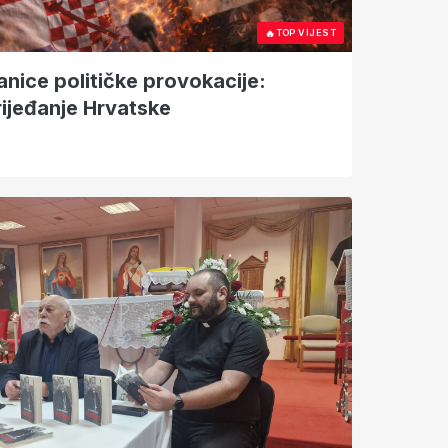
🔥
TOP VIJEST
ranice političke provokacije:
rijeđanje Hrvatske