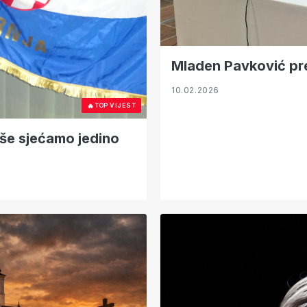
Mladen Pavković pre
10.02.2026
🔥
TOP VIJEST
više sjećamo jedino