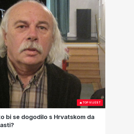
🔥
TOP VIJEST
o bi se dogodilo s Hrvatskom da
lasti?