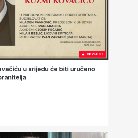
🔥
TOP VIJEST
ačiću u srijedu će biti uručeno
branitelja