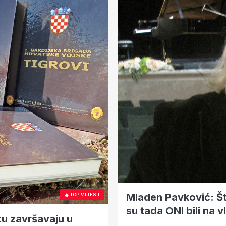
Mladen Pavković: Št
🔥
TOP VIJEST
su tada ONI bili na v
tu završavaju u