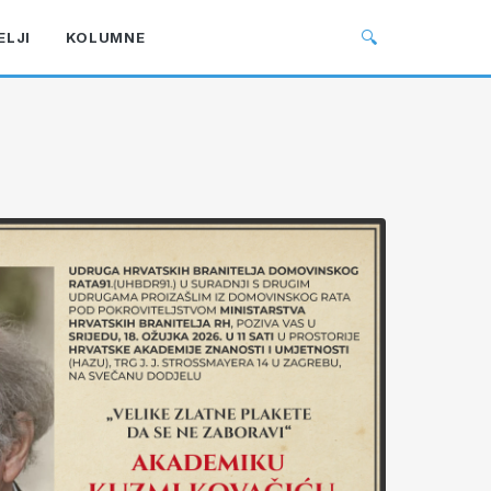
🔍
ELJI
KOLUMNE