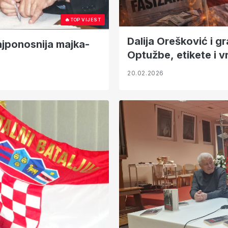
🔥
TOP VIJEST
Dalija Orešković i g
jponosnija majka-
Optužbe, etikete i v
20.02.2026