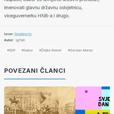
imenovati glavnu državnu odvjetnicu,
viceguvernerku HNB-a i drugo.
Izvor:
Direktno.hr
Autor:
ig/fah
#SDP
#Sabor
#Željko Reiner
#Gordan Maras
POVEZANI ČLANCI