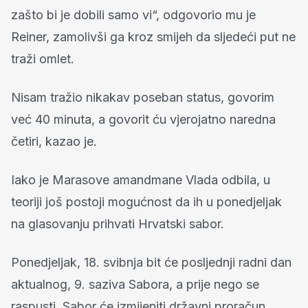
zašto bi je dobili samo vi“, odgovorio mu je
Reiner, zamolivši ga kroz smijeh da sljedeći put ne
traži omlet.
Nisam tražio nikakav poseban status, govorim
već 40 minuta, a govorit ću vjerojatno naredna
četiri, kazao je.
Iako je Marasove amandmane Vlada odbila, u
teoriji još postoji mogućnost da ih u ponedjeljak
na glasovanju prihvati Hrvatski sabor.
Ponedjeljak, 18. svibnja bit će posljednji radni dan
aktualnog, 9. saziva Sabora, a prije nego se
raspusti, Sabor će izmijeniti državni proračun,