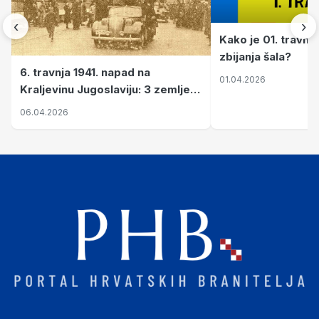
‹
›
Kako je 01. travnj
zbijanja šala?
6. travnja 1941. napad na
01.04.2026
Kraljevinu Jugoslaviju: 3 zemlje
nastale njenim raspadom
06.04.2026