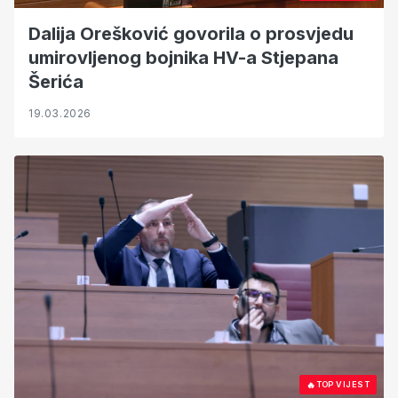
Dalija Orešković govorila o prosvjedu
umirovljenog bojnika HV-a Stjepana
Šerića
19.03.2026
🔥
TOP VIJEST