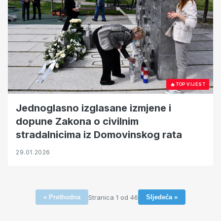
🔥
TOP VIJEST
Jednoglasno izglasane izmjene i
dopune Zakona o civilnim
stradalnicima iz Domovinskog rata
29.01.2026
Stranica 1 od 46
« Prethodna
Sljedeća »