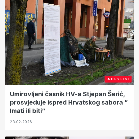
🔥
TOP VIJEST
Umirovljeni časnik HV-a Stjepan Šerić,
prosvjeduje ispred Hrvatskog sabora ”
Imati ili biti”
23.02.2026