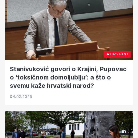
🔥
TOP VIJEST
Stanivuković govori o Krajini, Pupovac
o ‘toksičnom domoljublju’: a što o
svemu kaže hrvatski narod?
04.02.2026