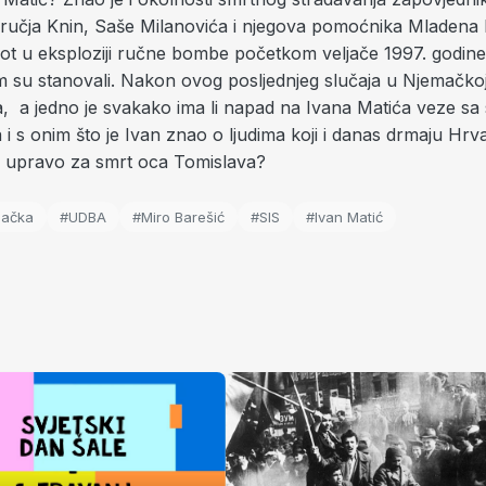
učja Knin, Saše Milanovića i njegova pomoćnika Mladena L
život u eksploziji ručne bombe početkom veljače 1997. godi
m su stanovali. Nakon ovog posljednjeg slučaja u Njemačkoj
ja, a jedno je svakako ima li napad na Ivana Matića veze s
i s onim što je Ivan znao o ljudima koji i danas drmaju Hrv
 upravo za smrt oca Tomislava?
mačka
#UDBA
#Miro Barešić
#SIS
#Ivan Matić