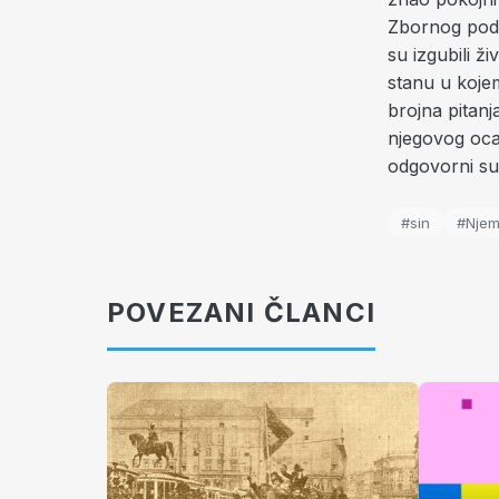
Zbornog podr
su izgubili 
stanu u koje
brojna pitan
njegovog oca 
odgovorni su
#sin
#Nje
POVEZANI ČLANCI