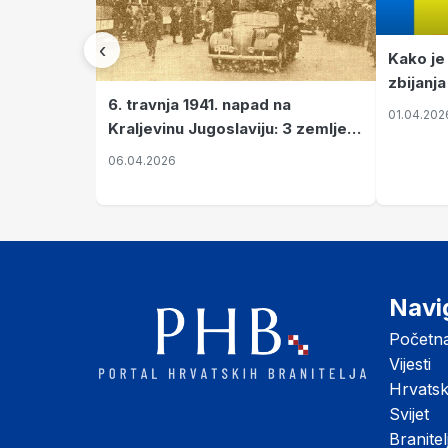
‹
Kako je
zbijanja
6. travnja 1941. napad na
01.04.202
Kraljevinu Jugoslaviju: 3 zemlje
nastale njenim raspadom
06.04.2026
Navi
Početn
Vijesti
Hrvats
Svijet
Branitel