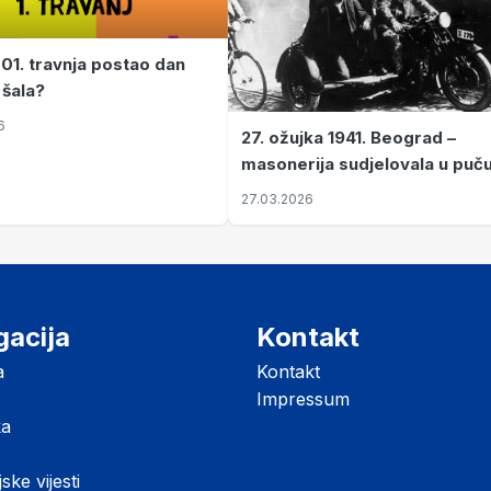
 01. travnja postao dan
 šala?
6
27. ožujka 1941. Beograd –
masonerija sudjelovala u puč
koji je Jugoslaviju odveo u kr
27.03.2026
II. svjetski rat
gacija
Kontakt
a
Kontakt
Impressum
ka
jske vijesti