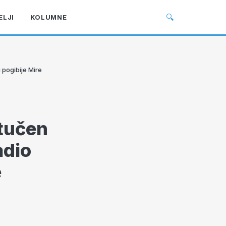
🔍
ELJI
KOLUMNE
 pogibije Mire
tučen
adio
e