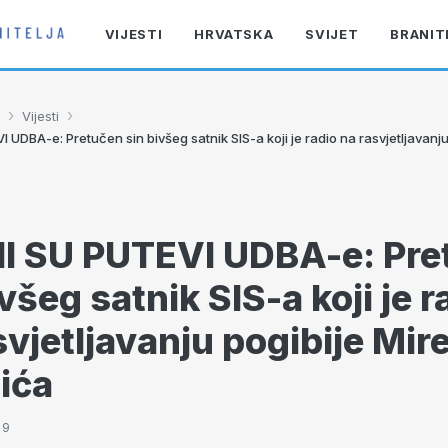
VIJESTI
HRVATSKA
SVIJET
BRANIT
›
›
Vijesti
UDBA-e: Pretučen sin bivšeg satnik SIS-a koji je radio na rasvjetljavanju
I SU PUTEVI UDBA-e: Pre
všeg satnik SIS-a koji je r
svjetljavanju pogibije Mir
ića
49