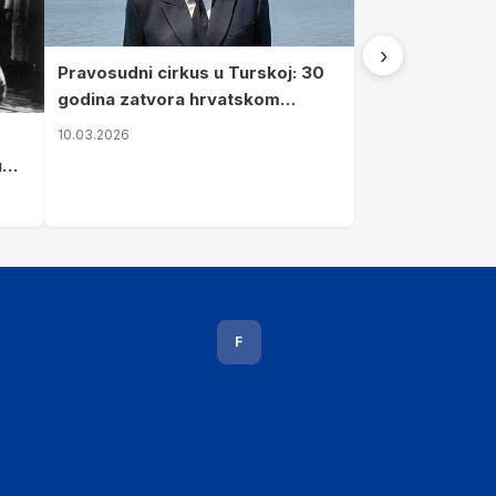
›
Pravosudni cirkus u Turskoj: 30
godina zatvora hrvatskom
kapetanu kojeg su sami pustili
10.03.2026
u
vavi
F