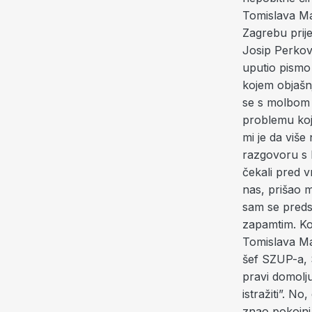
Tomislava Mat
Zagrebu prije
Josip Perkovi
uputio pismo
kojem objašn
se s molbom k
problemu koji
mi je da više
razgovoru s 
čekali pred v
nas, prišao m
sam se predsta
zapamtim. Ko
Tomislava Mat
šef SZUP-a, S
pravi domolju
istražiti”. No
znao pokojni