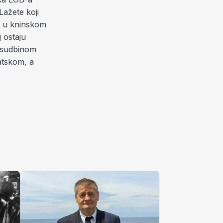
ažete koji
ne u kninskom
 ostaju
a sudbinom
atskom, a