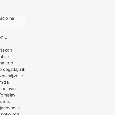
e?
U
. Nakon
nt se
na vrlo
o događaju ili
zanimljivo je
om za
 polovini
 Tomislav
ešića.
jedovao je
e pokojnog