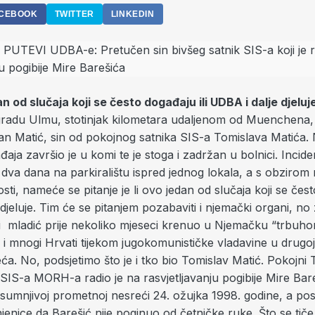
CEBOOK
TWITTER
LINKEDIN
an od slučaja koji se često događaju ili UDBA i dalje djeluj
adu Ulmu, stotinjak kilometara udaljenom od Muenchena,
Ivan Matić, sin od pokojnog satnika SIS-a Tomislava Matića
aja završio je u komi te je stoga i zadržan u bolnici. Incide
 dva dana na parkiralištu ispred jednog lokala, a s obzirom 
ti, nameće se pitanje je li ovo jedan od slučaja koji se čest
djeluje. Tim će se pitanjem pozabaviti i njemački organi, no 
ni mladić prije nekoliko mjeseci krenuo u Njemačku “trbuh
i mnogi Hrvati tijekom jugokomunističke vladavine u drugoj
eća. No, podsjetimo što je i tko bio Tomislav Matić. Pokojni
 SIS-a MORH-a radio je na rasvjetljavanju pogibije Mire Bar
 sumnjivoj prometnoj nesreći 24. ožujka 1998. godine, a pos
jenice da Barešić nije poginuo od četničke ruke. Što se tič