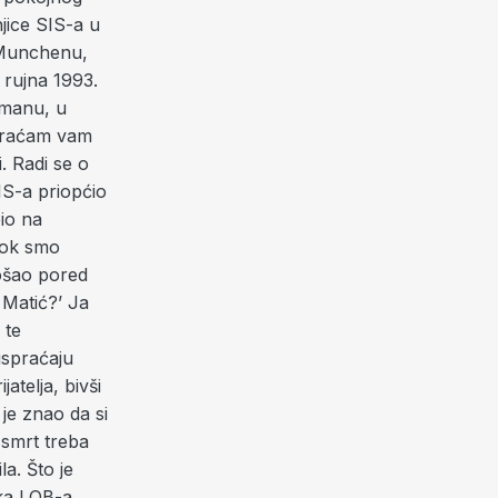
jice SIS-a u
u Munchenu,
. rujna 1993.
đmanu, u
Obraćam vam
. Radi se o
IS-a priopćio
io na
dok smo
rošao pored
s Matić?’ Ja
 te
ispraćaju
atelja, bivši
je znao da si
 smrt treba
la. Što je
ika LOB-a