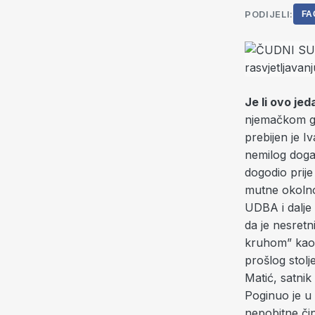
PODIJELI:
FA
Je li ovo jed
njemačkom gr
prebijen je 
nemilog događ
dogodio prije
mutne okolnos
UDBA i dalje 
da je nesret
kruhom” kao 
prošlog stolj
Matić, satnik
Poginuo je u
nepobitne čin