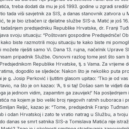
ića, treba dodati da mu je još 1993. godine u zgradi središn
tio tada viši savjetnik za SIS, a danas stanovnik zatvora 
ć, te je bio izbačen iz djelatne službe SIS-a. Matić je još 16
 tadašnjem predsjedniku Republike Hrvatske, dr. Franji Tu
java svoju situaciju: “Poštovani gospodine Predsjedniče! 
ako biste razmotrili moju situaciju te kako biste mi pomogli
 možete riješiti samo Vi. Dana 13. rujna, načelnik Uprave S
 nisam pripadnik Službe. Osnovni razlog tome jest što sam b
Predsjednikom Republike Hrvatske, tj. s Vama. Za vrijeme 
ratima, dogodilo se sljedeće: Nakon što je nekoliko puta p
i je g. Josip Perković i ljutitim glasom upitao: ’Tko je od va
vio, na što je on kazao: ‘A, ti si taj! Došao sam te vidjeti da
ga ja jednom vidim, zapamtim ga zauvijek!’ Na posljednjem 
ića na kojem je bio veliki broj njegovih ratnih suboraca i prij
miljan Reljić, kazao je: “Tome, predsjednik Franjo Tuđman 
b i odan Hrvatskoj i zato te vratio natrag u Službu, a tvoju
, do danas se smrt satnika SIS-a Tomislava Matića nije istraži
 Matić? Znao je i okolnosti smrtnog stradavanja zapovjedn