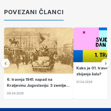
POVEZANI ČLANCI
‹
›
Kako je 01. travnj
zbijanja šala?
6. travnja 1941. napad na
01.04.2026
Kraljevinu Jugoslaviju: 3 zemlje
nastale njenim raspadom
06.04.2026