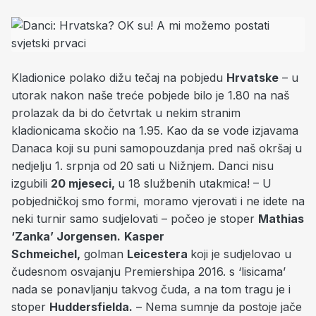
Kladionice polako dižu tečaj na pobjedu
Hrvatske
– u
utorak nakon naše treće pobjede bilo je 1.80 na naš
prolazak da bi do četvrtak u nekim stranim
kladionicama skočio na 1.95. Kao da se vode izjavama
Danaca koji su puni samopouzdanja pred naš okršaj u
nedjelju 1. srpnja od 20 sati u Nižnjem. Danci nisu
izgubili
20 mjeseci,
u 18 službenih utakmica! – U
pobjedničkoj smo formi, moramo vjerovati i ne idete na
neki turnir samo sudjelovati – počeo je stoper
Mathias
‘Zanka’ Jorgensen.
Kasper
Schmeichel,
golman
Leicestera
koji je sudjelovao u
čudesnom osvajanju Premiershipa 2016. s ‘lisicama’
nada se ponavljanju takvog čuda, a na tom tragu je i
stoper
Huddersfielda.
– Nema sumnje da postoje jače