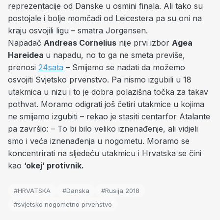
reprezentacije od Danske u osmini finala. Ali tako su
postojale i bolje momčadi od Leicestera pa su oni na
kraju osvojili ligu – smatra Jorgensen.
Napadač
Andreas Cornelius
nije prvi izbor
Agea
Hareidea
u napadu, no to ga ne smeta previše,
prenosi
24sata
– Smijemo se nadati da možemo
osvojiti Svjetsko prvenstvo. Pa nismo izgubili u 18
utakmica u nizu i to je dobra polazišna točka za takav
pothvat. Moramo odigrati još četiri utakmice u kojima
ne smijemo izgubiti – rekao je stasiti centarfor Atalante
pa završio: – To bi bilo veliko iznenađenje, ali vidjeli
smo i veća iznenađenja u nogometu. Moramo se
koncentrirati na sljedeću utakmicu i Hrvatska se čini
kao
‘okej’ protivnik.
#HRVATSKA
#Danska
#Rusija 2018
#svjetsko nogometno prvenstvo