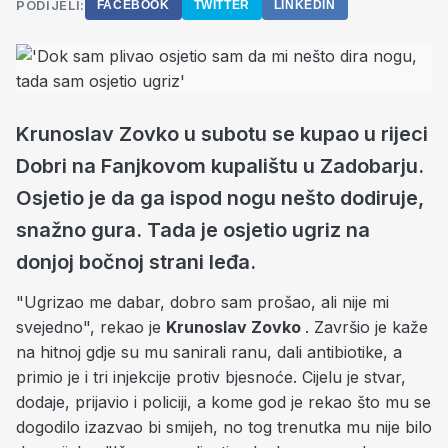
PODIJELI:
FACEBOOK
TWITTER
LINKEDIN
Krunoslav Zovko u subotu se kupao u rijeci
Dobri na Fanjkovom kupalištu u Zadobarju.
Osjetio je da ga ispod nogu nešto dodiruje,
snažno gura. Tada je osjetio ugriz na
donjoj bočnoj strani leđa.
"Ugrizao me dabar, dobro sam prošao, ali nije mi
svejedno", rekao je
Krunoslav Zovko
. Završio je kaže
na hitnoj gdje su mu sanirali ranu, dali antibiotike, a
primio je i tri injekcije protiv bjesnoće. Cijelu je stvar,
dodaje, prijavio i policiji, a kome god je rekao što mu se
dogodilo izazvao bi smijeh, no tog trenutka mu nije bilo