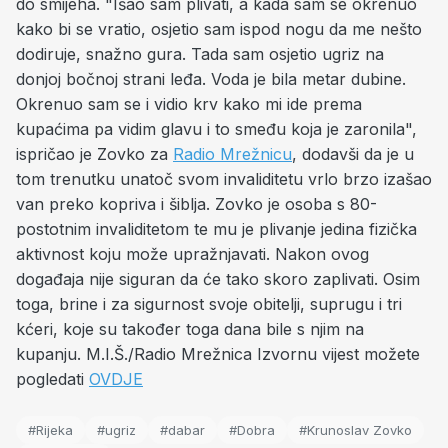
do smijeha. "Išao sam plivati, a kada sam se okrenuo
kako bi se vratio, osjetio sam ispod nogu da me nešto
dodiruje, snažno gura. Tada sam osjetio ugriz na
donjoj bočnoj strani leđa. Voda je bila metar dubine.
Okrenuo sam se i vidio krv kako mi ide prema
kupaćima pa vidim glavu i to smeđu koja je zaronila",
ispričao je Zovko za
Radio Mrežnicu
, dodavši da je u
tom trenutku unatoč svom invaliditetu vrlo brzo izašao
van preko kopriva i šiblja. Zovko je osoba s 80-
postotnim invaliditetom te mu je plivanje jedina fizička
aktivnost koju može upražnjavati. Nakon ovog
događaja nije siguran da će tako skoro zaplivati. Osim
toga, brine i za sigurnost svoje obitelji, suprugu i tri
kćeri, koje su također toga dana bile s njim na
kupanju. M.I.Š./Radio Mrežnica Izvornu vijest možete
pogledati
OVDJE
#Rijeka
#ugriz
#dabar
#Dobra
#Krunoslav Zovko