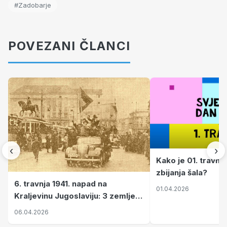
#Zadobarje
POVEZANI ČLANCI
‹
›
Kako je 01. travnj
zbijanja šala?
6. travnja 1941. napad na
01.04.2026
Kraljevinu Jugoslaviju: 3 zemlje
nastale njenim raspadom
06.04.2026