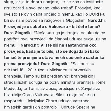
skup, jer je to dobra namjera, jer se zna da institucije
nisu odradile svoj posao kako treba!” Prosvjed, kao i
sve što se ovih dana pričalo o njemu, kao i o DORH-u
bili su nam povod za razgovor s Glogoškim.
Narod.hr:
Prosvjed je u subotu u Vukovaru – bit ćete tamo?
Đuro Glogoški:
“Naša udruga je donijela odluku da će
podržati ovaj prosvjed i da članovi udruge sudjeluju na
njemu. ”
Narod.hr: Vi ste bili na sastancima oko
prosvjeda, kada je to bilo, što se događalo i kako
tumačite promjenu stava nekih sudionika sastanka
prema prosvjedu?
Đuro Glogoški:
“Sastanci su
održani 18. i 20. rujna u Ministarstvu hrvatskih
branitelja. Tamo su bili predstavnici braniteljskih i
stradalničkih udruga na poziv ministra branitelja Tome
Medveda, te Tomislav Josić, predsjednik Savjeta za
branitelje Grada Vukovara. Bile su dvije točke na
rasporedu – inicijativa Zbora udruga veterana
hrvatskih gardijskih postrojbi i Udruge Specijalne