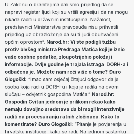
U Zakonu o braniteljima dali smo prijedlog da se
napravi registar ljudi koji su vršili agresiju i da ne mogu
nikada raditi u državnim institucijama. Nažalost,
predstavnici Ministarstva pravosuđa nisu prihvatili
prijedlog uz obrazloženje da su ti ljudi obuhvaćeni
općim oprostom”.
Narod.hr: Vi ste podigli tužbu
protiv bivšeg ministra Predraga Matića koji je iznio
vaše osobne podatke, zloupotrijebio položaj i
informacije. Dvije godine je trajala istraga DORH-a i
odbačena je. Možete nam reći više o tome?
Đuro
Glogoški:
“Imao sam osjećaj čitajući odgovor da je
osoba koja radi u DORH-u i koja je radila na ovom
slučaju – odvjetnik gospodina Matića.”
Narod.hr:
Gospodin Cvitan jednom je prilikom rekao kako
nemaju dovoljno sredstava da bi mogli intenzivnije
raditi na procesuiranju ratnih zločinaca. Kako to
komentirate?
Đuro Glogoški:
“Pitanje je povjerenja u
hrvatske institucije, kako se radi. Na jednom sastanku