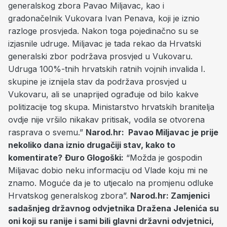
generalskog zbora Pavao Miljavac, kao i
gradonačelnik Vukovara Ivan Penava, koji je iznio
razloge prosvjeda. Nakon toga pojedinačno su se
izjasnile udruge. Miljavac je tada rekao da Hrvatski
generalski zbor podržava prosvjed u Vukovaru.
Udruga 100%-tnih hrvatskih ratnih vojnih invalida I.
skupine je iznijela stav da podržava prosvjed u
Vukovaru, ali se unaprijed ograđuje od bilo kakve
politizacije tog skupa. Ministarstvo hrvatskih branitelja
ovdje nije vršilo nikakav pritisak, vodila se otvorena
rasprava o svemu.”
Narod.hr: Pavao Miljavac je prije
nekoliko dana iznio drugačiji stav, kako to
komentirate?
Đuro Glogoški:
“Možda je gospodin
Miljavac dobio neku informaciju od Vlade koju mi ne
znamo. Moguće da je to utjecalo na promjenu odluke
Hrvatskog generalskog zbora”.
Narod.hr: Zamjenici
sadašnjeg državnog odvjetnika Dražena Jelenića su
oni koji su ranije i sami bili glavni državni odvjetnici,