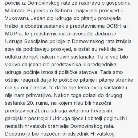
policije iz Domovinskog rata za raspravu o gospodinu
Miloradu Pupovcu o Saboru i najavljeni prosvjed u
Vukovaru. Jedan dio udruga po pitanju prosvjeda
tražio je dodatni sastanak s predstavnicima DORH-a i
MUP-a, te predstavnicima pravosuđa. Jedino je
Udruga Specijalne policije iz Domovinskog rata iznijela
stav da podržavaju prosvjed, a ostali su rekli da će
odluku donijeti nakon novih sastanaka. Tu je već bilo
vidljivo da jedan dio predstavnika ili predsjednika
udruga počinje iznositi političke stavove. Tada smo
oštrije reagirali da je to političko pitanje i pitanje stranke
čije su oni članovi, te da to nije tema ovog sastanka i
nije nam prihvatljivo. Nakon toga dolazi do drugog
sastanka 20. rujna, na kojem nisu bili nazočni
predstavnici Zbora udruga veterana hrvatskih
gardijskih postrojbi i Udruga djece i obitelji poginulih i
nestalih hrvatskih branitelja Domovinskog rata.
Dodatno je bio nazočan predsjednik Hrvatskog