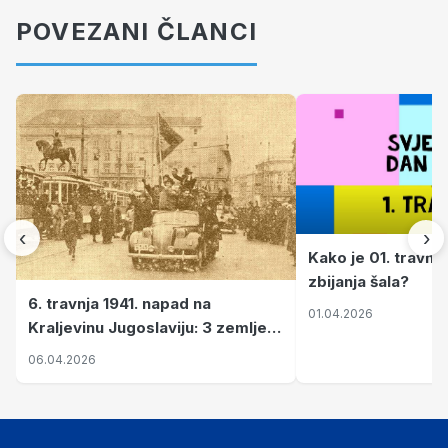
POVEZANI ČLANCI
‹
›
Kako je 01. travnj
zbijanja šala?
6. travnja 1941. napad na
01.04.2026
Kraljevinu Jugoslaviju: 3 zemlje
nastale njenim raspadom
06.04.2026