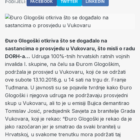
PODIJELI:
FACEBOOK
TWITTER
LINKEDIN
Đuro Glogoški otkriva što se događalo na
sastancima o prosvjedu u Vukovaru, što misli o radu
DORH-a…
Udruga 100%-tnih hrvatskih ratnih vojnih
invalida I. skupine, na čelu sa Đurom Glogoškim,
podržala je prosvjed u Vukovaru, koji će se održati
ove subote 13.10.2018.g. u 14 sati na trgu dr. Franje
Tuđmana. U javnosti su se pojavile tvrdnje kako Đuro
Glogoški i njegova udruga ne podržavaju prosvjedni
skup u Vukovaru, ali to je u emisiji Bujica demantirao
Tomislav Josić, predsjednik Savjeta za branitelje Grada
Vukovara, koji je rekao: “Đuro Glogoški je rekao da je
jako razočaran jer je smatrao da svaki branitelj u
Hrvatskoj, u svakome trenutku mora podržati taj