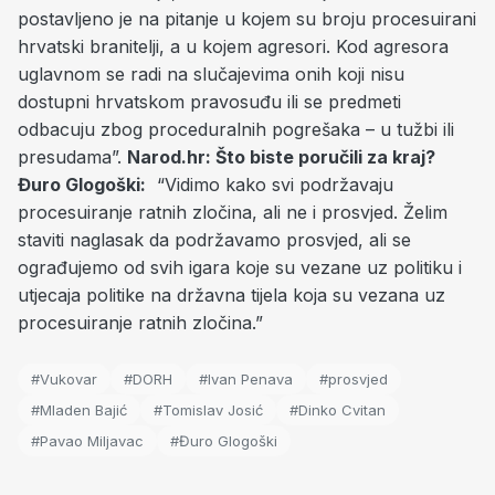
postavljeno je na pitanje u kojem su broju procesuirani
hrvatski branitelji, a u kojem agresori. Kod agresora
uglavnom se radi na slučajevima onih koji nisu
dostupni hrvatskom pravosuđu ili se predmeti
odbacuju zbog proceduralnih pogrešaka – u tužbi ili
presudama”.
Narod.hr: Što biste poručili za kraj?
Đuro Glogoški:
“Vidimo kako svi podržavaju
procesuiranje ratnih zločina, ali ne i prosvjed. Želim
staviti naglasak da podržavamo prosvjed, ali se
ograđujemo od svih igara koje su vezane uz politiku i
utjecaja politike na državna tijela koja su vezana uz
procesuiranje ratnih zločina.”
#Vukovar
#DORH
#Ivan Penava
#prosvjed
#Mladen Bajić
#Tomislav Josić
#Dinko Cvitan
#Pavao Miljavac
#Đuro Glogoški