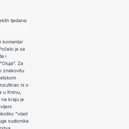
e komentar
očelo je sa
e i
"Oluja". Za
rlo znakovitu
rnetskom
nzultirao ni o
a u Kninu,
 na kraju je
vljeni
koliko "vlast
uge sudionika
rstva