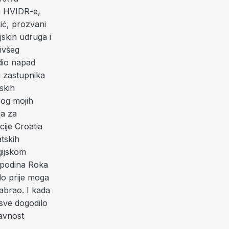
ju HVIDR-e,
ić, prozvani
skih udruga i
ivšeg
dio napad
g zastupnika
skih
bog mojih
da za
cije Croatia
atskih
gijskom
spodina Roka
alo prije moga
dabrao. I kada
 sve dogodilo
tavnost