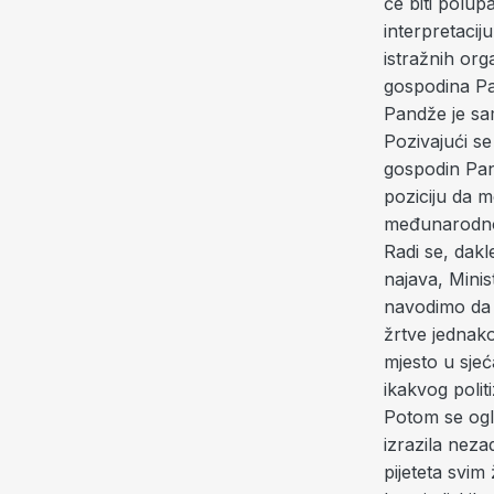
će biti polup
interpretacij
istražnih org
gospodina Pa
Pandže je sam
Pozivajući s
gospodin Pand
poziciju da m
međunarodnog
Radi se, dakl
najava, Minis
navodimo da s
žrtve jednak
mjesto u sje
ikakvog polit
Potom se ogla
izrazila neza
pijeteta svi