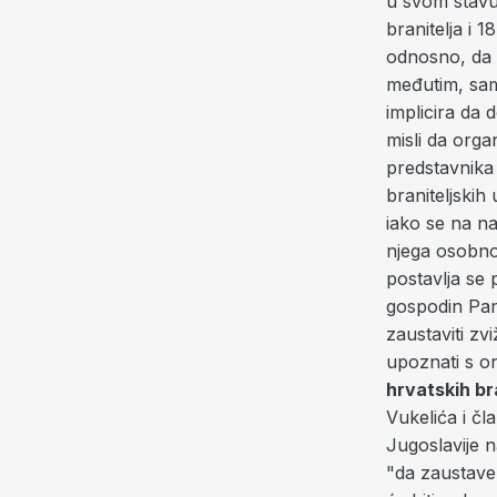
u svom stavu
branitelja i 1
odnosno, da n
međutim, samo
implicira da 
misli da orga
predstavnika 
braniteljskih
iako se na na
njega osobno)
postavlja se 
gospodin Pand
zaustaviti zv
upoznati s o
hrvatskih br
Vukelića i č
Jugoslavije 
"da zaustave 