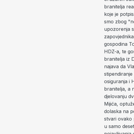
branitelja re
koje je potpi
smo zbog "ne
upozorenja sa
zapovjednika
gospodina Tom
HDZ-a, te go
branitelja i
najava da Vla
stipendiranje
osiguranja i 
branitelja, a
djelovanju d
Mijića, optuž
dolaska na po
stvari ovako 
u samo deseta
pojavljivanja