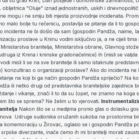
 da su grad Knin, Dan pobjede i domovinske zahvalnosti, D
8. obljetnica "Oluje" iznad jednostranih, uskih i dnevnopolitič
e mogu i ne smiju biti mjesta proizvodnje incidenata. Promo
 malo bolje tu rečenicu, postavlja se pitanje da li to gos
do incidenta ne bi došlo da sam (gospodin Pandža, naime, l
nizaciju proslave u Kninu vodim isključivo ja, a ne cijeli tima
Ministarstva branitelja, Ministarstva obrane, Glavnog stože
 udruga iz Knina i kninske gradonačelnice) ih (misli se valjda 
vodi misli li se na sve branitelje ili samo istaknute predstav
 konzultirao o organizaciji proslave? Ako do incidenta ne 
pitanje na koji bi ga način gospodin Pandža spriječio? Na k
ža ili netko drugi od predstavnika braniteljske zajednice 
iždanje i vikanje, znači li to da su (opet, ne znamo na koga s
nim što se sprema? Ne želim u to vjerovati.
Instrumentalizi
anitelja
Nakon što se u medijima pronio glas o dolasku gos
lanova Udruge sudionika oružanih sukoba na prostorima bi
na komemoraciju u Žirovac, oglasio se i gospodin Pandža po
srpske diverzante, inače ćemo ih mi branitelji morati zausta