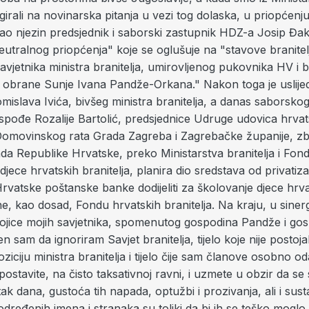
agirali na novinarska pitanja u vezi tog dolaska, u priopćen
sao njezin predsjednik i saborski zastupnik HDZ-a Josip Đak
utralnog priopćenja" koje se oglušuje na "stavove branitelj
vjetnika ministra branitelja, umirovljenog pukovnika HV i b
 obrane Sunje Ivana Pandže-Orkana." Nakon toga je uslije
islava Ivića, bivšeg ministra branitelja, a danas saborsko
spođe Rozalije Bartolić, predsjednice Udruge udovica hrvat
z Domovinskog rata Grada Zagreba i Zagrebačke županije, z
da Republike Hrvatske, preko Ministarstva branitelja i Fon
 djece hrvatskih branitelja, planira dio sredstava od privatiza
Hrvatske poštanske banke dodijeliti za školovanje djece hrv
 ne, kao dosad, Fondu hrvatskih branitelja. Na kraju, u siner
vojice mojih savjetnika, spomenutog gospodina Pandže i go
en sam da ignoriram Savjet branitelja, tijelo koje nije postoj
ziciju ministra branitelja i tijelo čije sam članove osobno o
postavite, na čisto taksativnoj ravni, i uzmete u obzir da se
k dana, gustoća tih napada, optužbi i prozivanja, ali i sus
 određenih imena i stranaka su toliki da bi ih se teško moglo