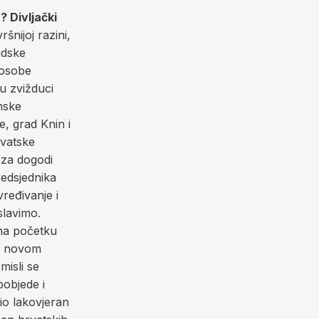
? Divljački
šnijoj razini,
udske
 osobe
u zvižduci
nske
e, grad Knin i
rvatske
oza dogodi
redsjednika
ređivanje i
slavimo.
 na početku
im novom
misli se
pobjede i
io lakovjeran