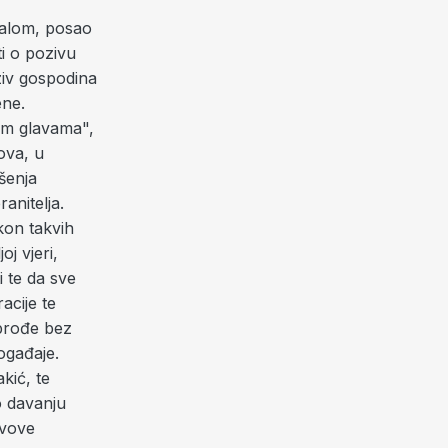
stalom, posao
i o pozivu
ziv gospodina
ene.
nim glavama",
ova, u
šenja
anitelja.
kon takvih
oj vjeri,
i te da sve
acije te
 prođe bez
ogađaje.
kić, te
o davanju
avove