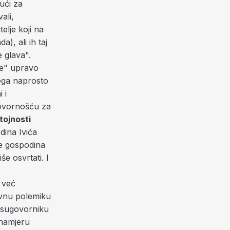
jući za
ali,
elje koji na
a), ali ih taj
e glava".
se" upravo
jega naprosto
 i
ovornošću za
tojnosti
ina Ivića
be gospodina
e osvrtati. I
 već
avnu polemiku
a sugovorniku
 namjeru