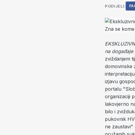
PODIJELI:
FA
EKSKLUZIVNO 
na događaje p
zviždanjem t
domovinske za
interpretaciju
izjavu gospo
portalu "Slob
organizaciji
lakovjerno na
bilo i zviždu
pukovnik HV-a
ne zaustavi"
oružanih suk