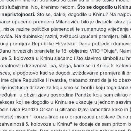
rati slučajnima. No, krenimo redom.
Što se dogodilo u Kninu
 nepristojnosti.
Što se, dakle, dogodilo u Kninu?
Na najpovr
ikanje upućeno premijeru Milanoviću bilo je divljački iskaz lj
i, niske razine političke pismenosti te sumanutog vrijeđanja
vića. Na dubinskoj razini, zvižduci upućeni premijeru bili s
ituciji premijera Republike Hrvatske, Danu pobjede i domovi
Danu hrvatskih branitelja te 18. obljetnici VRO "Oluja". Naim
 se 5. kolovoza u Kninu sjećamo i što slavimo simboli su h
onalnosti i državnosti, pa, stoga, kada se u Kninu 5. kolov
sces, a pogotovo kad se dogodi izviždavanje premijera ili p
 ime cijele Republike Hrvatske, trebamo znati da je to obezv
e institucija države za koju smo se borili i koju toga dana 
eđutim, u obzir izjavu gospodina Pandže koju sam citirao
 eksces koji se dogodio u Kninu se ukazuje u jednom sasv
odin Ivica Pandža Orkan u citiranoj izjavi lamentira kako ih (
nitelje) nisam " konzultirao ni o organizaciji proslave Dana 
ahvalnosti 5. kolovoza u Kninu" te dodaje da sam pritom b