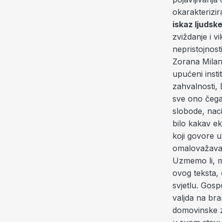
okarakterizi
iskaz ljudske
zviždanje i v
nepristojnost
Zorana Milano
upućeni inst
zahvalnosti, 
sve ono čega
slobode, naci
bilo kakav ek
koji govore u
omalovažavanj
Uzmemo li, m
ovog teksta,
svjetlu. Gosp
valjda na bra
domovinske z