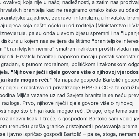
i u ovakvoj koja nije u našoj nadležnosti, a zatim nas proziva
hrvatskih branitelja kad ne reagiramo onako kako su očekiv
raniteljske zajednice, zapravo, infantiliziraju hrvatske branit
aju djeca koja nešto očekuju od roditelja (Ministarstvo ili Vlad
o iznevjeruje, pa su onda u svom bijesu spremni i na "lupanj
diskurs u kojem nas se tjera da štitimo "braniteljske intere
m "braniteljskih nemira" smatram reliktom prošlih vlada i n
jeniti. Hrvatski branitelji napokon moraju postati samostalni
 građani, s punom moralnom, političkom i zakonskom odg
djela.
"Njihove riječi i djela govore više o njihovoj vjerodos
 ja ikada mogao reći."
Na napade gospođe Bartolić i gospod
spodjelu sredstava od privatizacije HPB-a i CO-a te optuž
odina Mijića vezane uz rad Savjeta branitelja se neću previš
 razloga. Prvo, njihove riječi i djela govore više o njihovoj
osti nego što bih ja ikada mogao reći. Drugo, obje teme sam
roz dnevni tisak. I treće, s gospođom Bartolić sam vodio j
nom trenutku prešla granice pristojnosti i poštovanja prem
se i javno ispričao gospođi Bartolić – pa se, stoga, nemam