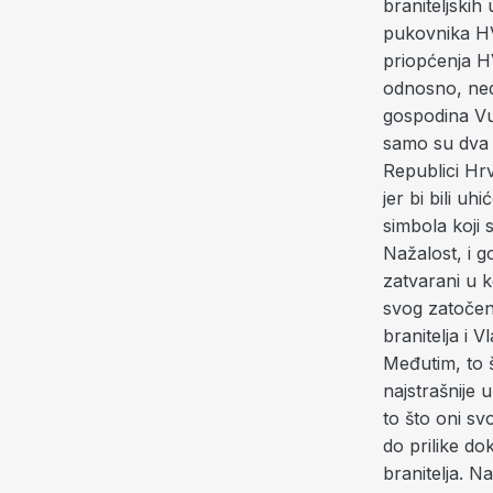
braniteljskih
pukovnika HV
priopćenja HV
odnosno, nedo
gospodina Vu
samo su dva r
Republici Hrv
jer bi bili u
simbola koji
Nažalost, i g
zatvarani u ko
svog zatočeni
branitelja i 
Međutim, to š
najstrašnije 
to što oni sv
do prilike do
branitelja. N