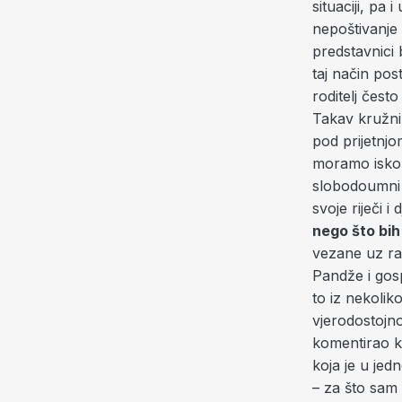
situaciji, pa 
nepoštivanje 
predstavnici b
taj način post
roditelj čest
Takav kružni 
pod prijetnjo
moramo iskori
slobodoumni
svoje riječi i 
nego što bih
vezane uz ra
Pandže i gosp
to iz nekoliko
vjerodostojn
komentirao k
koja je u jed
– za što sam 