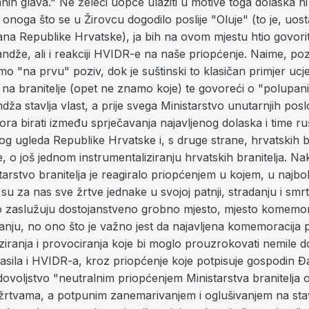
anih glava." Ne želeći uopće ulaziti u motive toga dolaska ni
u onoga što se u Žirovcu dogodilo poslije "Oluje" (to je, uo
ana Republike Hrvatske), ja bih na ovom mjestu htio govorit
ndže, ali i reakciji HVIDR-e na naše priopćenje. Naime, po
o "na prvu" poziv, dok je suštinski to klasičan primjer ucj
e na branitelje (opet ne znamo koje) te govoreći o "polupa
ža stavlja vlast, a prije svega Ministarstvo unutarnjih posl
ora birati između sprječavanja najavljenog dolaska i time ru
 ugleda Republike Hrvatske i, s druge strane, hrvatskih br
e, o još jednom instrumentaliziranju hrvatskih branitelja. Na
tarstvo branitelja je reagiralo priopćenjem u kojem, u najbolj
u za nas sve žrtve jednake u svojoj patnji, stradanju i smrt
o zaslužuju dostojanstveno grobno mjesto, mjesto komemor
ćanju, no ono što je važno jest da najavljena komemoracija
iziranja i provociranja koje bi moglo prouzrokovati nemile d
sila i HVIDR-a, kroz priopćenje koje potpisuje gospodin Đa
dovoljstvo "neutralnim priopćenjem Ministarstva branitelja 
m žrtvama, a potpunim zanemarivanjem i oglušivanjem na st