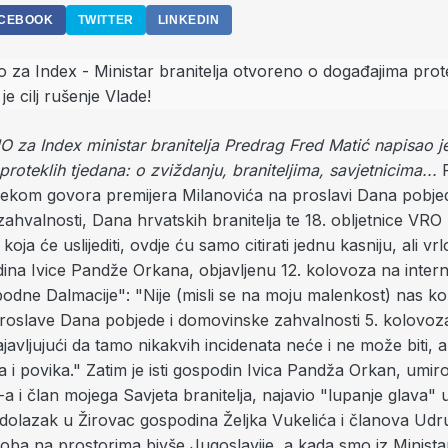
CEBOOK
TWITTER
LINKEDIN
za Index ministar branitelja Predrag Fred Matić napisao j
roteklih tjedana: o zviždanju, braniteljima, savjetnicima...
P
ijekom govora premijera Milanovića na proslavi Dana pobjed
hvalnosti, Dana hrvatskih branitelja te 18. obljetnice VRO 
 koja će uslijediti, ovdje ću samo citirati jednu kasniju, ali v
dina Ivice Pandže Orkana, objavljenu 12. kolovoza na inte
odne Dalmacije": "Nije (misli se na moju malenkost) nas ko
 proslave Dana pobjede i domovinske zahvalnosti 5. kolovoz
javljujući da tamo nikakvih incidenata neće i ne može biti, a
ka i povika." Zatim je isti gospodin Ivica Pandža Orkan, umiro
 i član mojega Savjeta branitelja, najavio "lupanje glava" u
 dolazak u Žirovac gospodina Željka Vukelića i članova Udr
oba na prostorima bivše Jugoslavije, a kada smo iz Minista