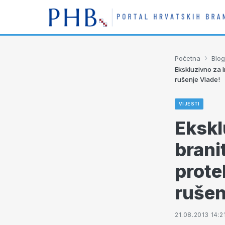
›
Početna
Blog
Ekskluzivno za I
rušenje Vlade!
VIJESTI
Ekskl
brani
prote
rušen
21.08.2013 14:2