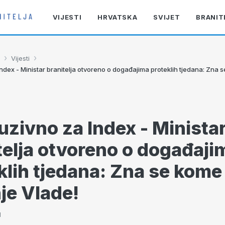
VIJESTI
HRVATSKA
SVIJET
BRANIT
›
›
Vijesti
ndex - Ministar branitelja otvoreno o događajima proteklih tjedana: Zna se
uzivno za Index - Minista
telja otvoreno o događaji
klih tjedana: Zna se kome j
je Vlade!
1