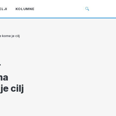
🔍
ELJI
KOLUMNE
 kome je cilj
r
ma
e cilj