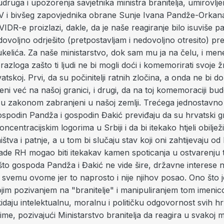
 udruga i upozorenja savjetnika ministra branitelja, umirovlj
 i bivšeg zapovjednika obrane Sunje Ivana Pandže-Orkana
IDR-e proizlazi, dakle, da je naše reagiranje bilo isuviše pac
voljno odrješito (pretpostavljam i nedovoljno otresito) prem
kelića. Za naše ministarstvo, dok sam mu ja na čelu, i me
azloga zašto ti ljudi ne bi mogli doći i komemorirati svoje ž
atskoj. Prvi, da su počinitelji ratnih zločina, a onda ne bi do
hićeni već na našoj granici, i drugi, da na toj komemoraciji bu
 su zakonom zabranjeni u našoj zemlji. Trećega jednostavn
ospodin Pandža i gospodin Đakić previđaju da su hrvatski gr
ncentracijskim logorima u Srbiji i da bi itekako htjeli obilježi
štva i patnje, a u tom bi slučaju stav koji oni zahtijevaju od
Vlade RH mogao biti itekakav kamen spoticanja u ostvarenju t
to gospoda Pandža i Đakić ne vide šire, državne interese n
u svemu ovome jer to naprosto i nije njihov posao. Ono što j
ojim pozivanjem na "branitelje" i manipuliranjem tom imenic
kidaju intelektualnu, moralnu i političku odgovornost svih h
aime, pozivajući Ministarstvo branitelja da reagira u svakoj