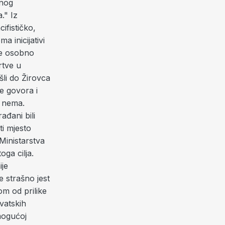
enog
." Iz
ifističko,
a inicijativi
ne osobno
rtve u
šli do Žirovca
de govora i
o nema.
ađani bili
ti mjesto
 Ministarstva
oga cilja.
ije
e strašno jest
om od prilike
rvatskih
 mogućoj