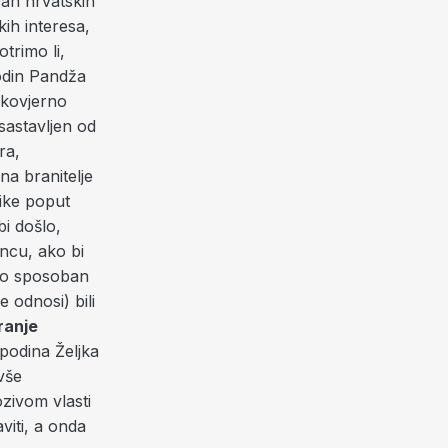
an hrvatskih
kih interesa,
trimo li,
podin Pandža
akovjerno
 sastavljen od
ra,
na branitelje
nike poput
bi došlo,
oncu, ako bi
bio sposoban
e odnosi) bili
ranje
podina Željka
vše
zivom vlasti
viti, a onda