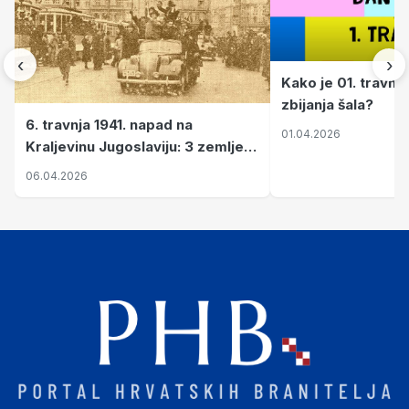
‹
›
Kako je 01. travnj
zbijanja šala?
6. travnja 1941. napad na
01.04.2026
Kraljevinu Jugoslaviju: 3 zemlje
nastale njenim raspadom
06.04.2026