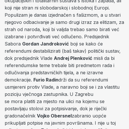
okupacijskih i totalitarnih sustava s istoka i zapada, ali
koji nije stran ni slobodarskoj i slobodnoj Europi.
Populizam je danas izjednačen s fašizmom, a u stvari
njegovo odbacivanje je samo drugi izraz za elitizam, za
strah od naroda, koji bi valjda trebao samo birati već
izabrane i potvrđivati već odlučeno. Predsjednik
Sabora
Gordan Jandroković
boji se kako će
referendumi destabilizirati (baš takav) politički sustav,
dok predsjednik Vlade
Andrej Plenković
misli da bi
referendumske teme trebale biti predmetom rada i
odlučivanja predstavničkih tijela, a ne izravne
demokracije.
Furio Radin
drži da su referendumi
usmjereni protiv Vlade, a naravno boji se i za vlastitu
poziciju vječnoga zastupnika. U Zagrebu
se
mora platiti za mjesto na ulici na kojemu se
postavljaju stolovi za potpisivanje, dok je riječki
gradonačelnik
Vojko Obersnel
zabranio uopće
prikupljati potpise na javnim površinama. I nije u toj