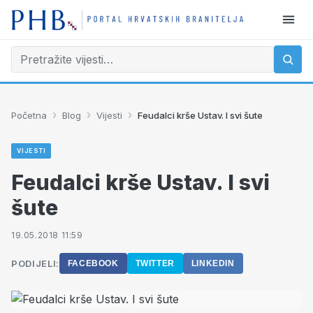
›
›
›
Početna
Blog
Vijesti
Feudalci krše Ustav. I svi šute
VIJESTI
Feudalci krše Ustav. I svi
šute
19.05.2018 11:59
PODIJELI:
FACEBOOK
TWITTER
LINKEDIN