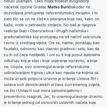
odluci usamljen. Tako mladi trideset dvogodišnji
načelnik općine Gradac
Matko Burić
također ne
dozvoljava pristupanje referendumskoj inicijativi. I to
zato što se on ne slaže s pitanjima koja nas, kako on
kaže, vode u petnaesto stoljeće. No baš je njegova
reakcija (kao i Obersnelova i drugih načelnika i
gradonačelnika koji postupaju na isti način) uskrsnula
ravno iz srednjeg vijeka. Oni se, naime, ponašaju kao
feudalci, odnosno kao vlasnici gradova i sela, kao da
su ih od ćaće naslijedili. I oni su ti koji poput ajatolaha
odlučuju koji je stav i koje uvjerenje ispravno, a koje
ne. Uopće, ovo onemogućavanje referenduma
uskraćivanjem trgova i ulica kao mjesta na kojima se
može izraziti potpora izravno je kršenje Ustava RH i
ustava svih demokratskih država suvremenog svijeta,
na što i Ustavni sud mora samoinicijativno i
preventivno reagirati. Jer, to onemogućavanje izravno
je kršenje jednog od osnovnih ustavnih načela koje