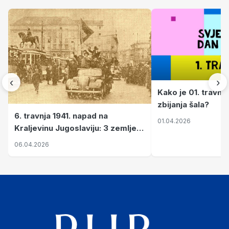
‹
›
Kako je 01. travnj
zbijanja šala?
6. travnja 1941. napad na
01.04.2026
Kraljevinu Jugoslaviju: 3 zemlje
nastale njenim raspadom
06.04.2026