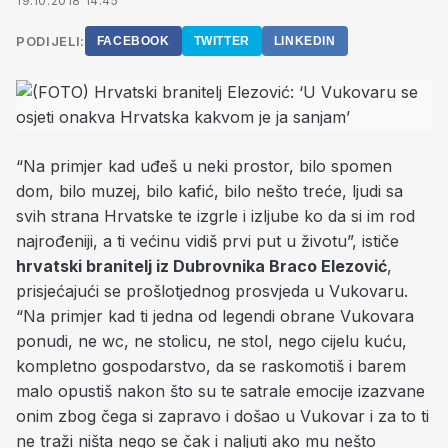
19.10.2018 14:45
PODIJELI:
FACEBOOK
TWITTER
LINKEDIN
“Na primjer kad uđeš u neki prostor, bilo spomen
dom, bilo muzej, bilo kafić, bilo nešto treće, ljudi sa
svih strana Hrvatske te izgrle i izljube ko da si im rod
najrođeniji, a ti većinu vidiš prvi put u životu”, ističe
hrvatski branitelj iz Dubrovnika Braco Elezović
,
prisjećajući se prošlotjednog prosvjeda u Vukovaru.
“Na primjer kad ti jedna od legendi obrane Vukovara
ponudi, ne wc, ne stolicu, ne stol, nego cijelu kuću,
kompletno gospodarstvo, da se raskomotiš i barem
malo opustiš nakon što su te satrale emocije izazvane
onim zbog čega si zapravo i došao u Vukovar i za to ti
ne traži ništa nego se čak i naljuti ako mu nešto