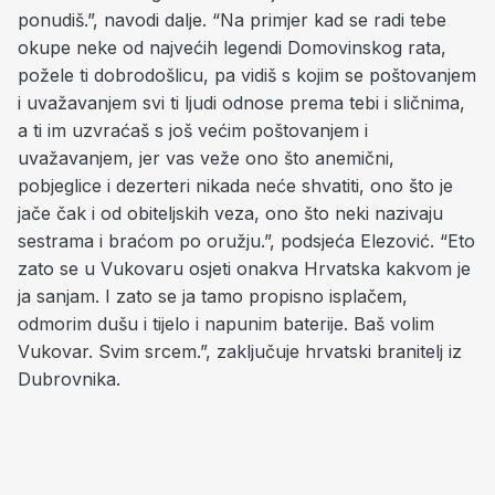
ponudiš.”, navodi dalje. “Na primjer kad se radi tebe
okupe neke od najvećih legendi Domovinskog rata,
požele ti dobrodošlicu, pa vidiš s kojim se poštovanjem
i uvažavanjem svi ti ljudi odnose prema tebi i sličnima,
a ti im uzvraćaš s još većim poštovanjem i
uvažavanjem, jer vas veže ono što anemični,
pobjeglice i dezerteri nikada neće shvatiti, ono što je
jače čak i od obiteljskih veza, ono što neki nazivaju
sestrama i braćom po oružju.”, podsjeća Elezović. “Eto
zato se u Vukovaru osjeti onakva Hrvatska kakvom je
ja sanjam. I zato se ja tamo propisno isplačem,
odmorim dušu i tijelo i napunim baterije. Baš volim
Vukovar. Svim srcem.”, zaključuje hrvatski branitelj iz
Dubrovnika.