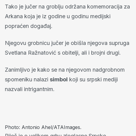
Tako je jučer na groblju održana komemoracija za
Arkana koja je iz godine u godinu medijski
popraćen događaj.
Njegovu grobnicu jučer je obišla njegova supruga
Svetlana Ražnatović s obitelji, ali i brojni drugi.
Zanimljivo je kako se na njegovom nadgrobnom
spomeniku nalazi
simbol
koji su srpski mediji
nazvali intrigantnim.
Photo: Antonio Ahel/ATAImages.
Riječ je o velikom grbu zloglasne Srpske