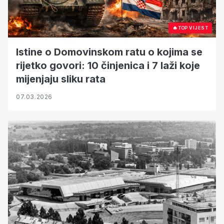
🔥
TOP VIJEST
Istine o Domovinskom ratu o kojima se
rijetko govori: 10 činjenica i 7 laži koje
mijenjaju sliku rata
07.03.2026