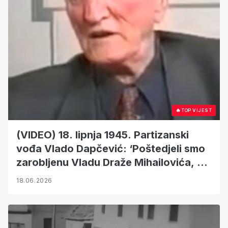
🔥
TOP VIJEST
(VIDEO) 18. lipnja 1945. Partizanski
vođa Vlado Dapčević: ‘Poštedjeli smo
zarobljenu Vladu Draže Mihailovića, ali
ustaše smo sve ubijali!’
18.06.2026