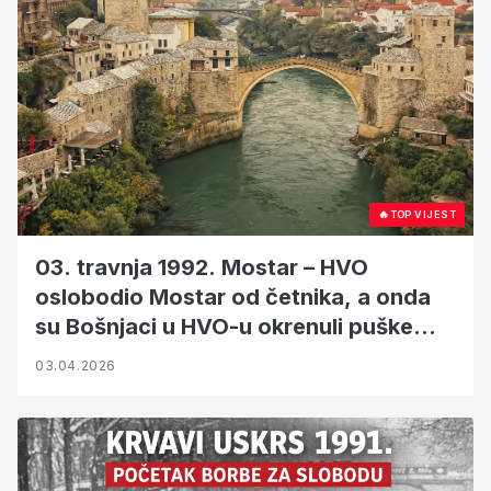
🔥
TOP VIJEST
03. travnja 1992. Mostar – HVO
oslobodio Mostar od četnika, a onda
su Bošnjaci u HVO-u okrenuli puške
prema Hrvatima
03.04.2026