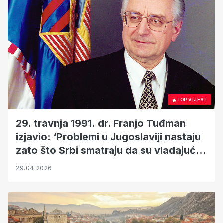
🔥
TOP VIJEST
29. travnja 1991. dr. Franjo Tuđman
izjavio: ‘Problemi u Jugoslaviji nastaju
zato što Srbi smatraju da su vladajući
narod!’
29.04.2026