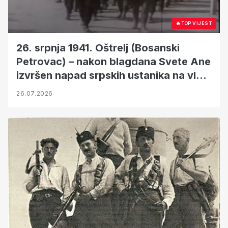
🔥
TOP VIJEST
26. srpnja 1941. Oštrelj (Bosanski
Petrovac) – nakon blagdana Svete Ane
izvršen napad srpskih ustanika na vlak
s ženama i djecom
26.07.2026