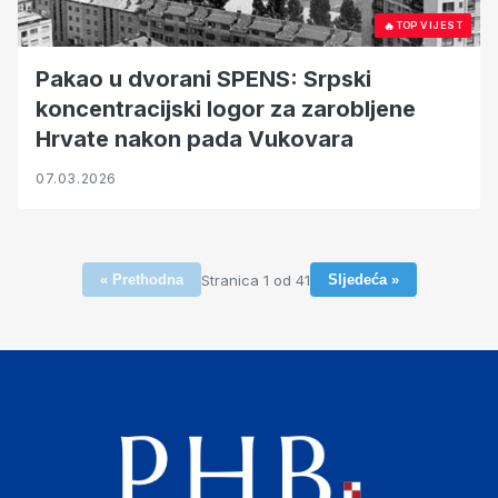
🔥
TOP VIJEST
Pakao u dvorani SPENS: Srpski
koncentracijski logor za zarobljene
Hrvate nakon pada Vukovara
07.03.2026
Stranica 1 od 41
« Prethodna
Sljedeća »