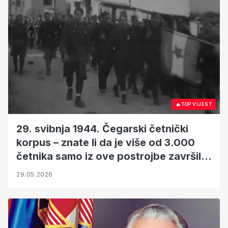
🔥
TOP VIJEST
29. svibnja 1944. Čegarski četnički
korpus – znate li da je više od 3.000
četnika samo iz ove postrojbe završilo
u partizanima?
29.05.2026