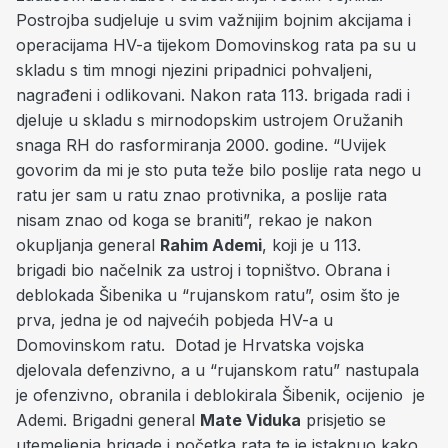
Postrojba sudjeluje u svim važnijim bojnim akcijama i
operacijama HV-a tijekom Domovinskog rata pa su u
skladu s tim mnogi njezini pripadnici pohvaljeni,
nagrađeni i odlikovani. Nakon rata 113. brigada radi i
djeluje u skladu s mirnodopskim ustrojem Oružanih
snaga RH do rasformiranja 2000. godine. “Uvijek
govorim da mi je sto puta teže bilo poslije rata nego u
ratu jer sam u ratu znao protivnika, a poslije rata
nisam znao od koga se braniti”, rekao je nakon
okupljanja general
Rahim Ademi
, koji je u 113.
brigadi bio načelnik za ustroj i topništvo. Obrana i
deblokada Šibenika u “rujanskom ratu”, osim što je
prva, jedna je od najvećih pobjeda HV-a u
Domovinskom ratu. Dotad je Hrvatska vojska
djelovala defenzivno, a u “rujanskom ratu” nastupala
je ofenzivno, obranila i deblokirala Šibenik, ocijenio je
Ademi. Brigadni general
Mate Viduka
prisjetio se
utemeljenja brigade i početka rata te je istaknuo kako