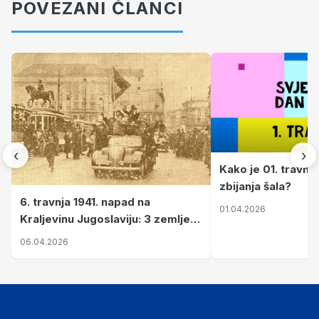
POVEZANI ČLANCI
‹
›
Kako je 01. travnj
zbijanja šala?
6. travnja 1941. napad na
01.04.2026
Kraljevinu Jugoslaviju: 3 zemlje
nastale njenim raspadom
06.04.2026