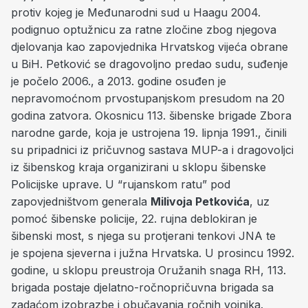
protiv kojeg je Međunarodni sud u Haagu 2004.
podignuo optužnicu za ratne zločine zbog njegova
djelovanja kao zapovjednika Hrvatskog vijeća obrane
u BiH. Petković se dragovoljno predao sudu, suđenje
je počelo 2006., a 2013. godine osuđen je
nepravomoćnom prvostupanjskom presudom na 20
godina zatvora. Okosnicu 113. šibenske brigade Zbora
narodne garde, koja je ustrojena 19. lipnja 1991., činili
su pripadnici iz pričuvnog sastava MUP-a i dragovoljci
iz šibenskog kraja organizirani u sklopu šibenske
Policijske uprave. U “rujanskom ratu” pod
zapovjedništvom generala
Milivoja Petkovića
, uz
pomoć šibenske policije, 22. rujna deblokiran je
šibenski most, s njega su protjerani tenkovi JNA te
je spojena sjeverna i južna Hrvatska. U prosincu 1992.
godine, u sklopu preustroja Oružanih snaga RH, 113.
brigada postaje djelatno-ročnopričuvna brigada sa
zadaćom izobrazbe i obučavanja ročnih vojnika.