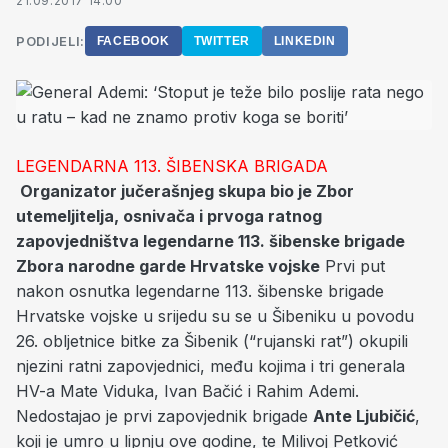
21.09.2017 14:00
PODIJELI:
FACEBOOK
TWITTER
LINKEDIN
LEGENDARNA 113. ŠIBENSKA BRIGADA
Organizator jučerašnjeg skupa bio je Zbor
utemeljitelja, osnivača i prvoga ratnog
zapovjedništva legendarne 113. šibenske brigade
Zbora narodne garde Hrvatske vojske
Prvi put
nakon osnutka legendarne 113. šibenske brigade
Hrvatske vojske u srijedu su se u Šibeniku u povodu
26. obljetnice bitke za Šibenik (“rujanski rat”) okupili
njezini ratni zapovjednici, među kojima i tri generala
HV-a Mate Viduka, Ivan Bačić i Rahim Ademi.
Nedostajao je prvi zapovjednik brigade
Ante Ljubičić
,
koji je umro u lipnju ove godine, te Milivoj Petković