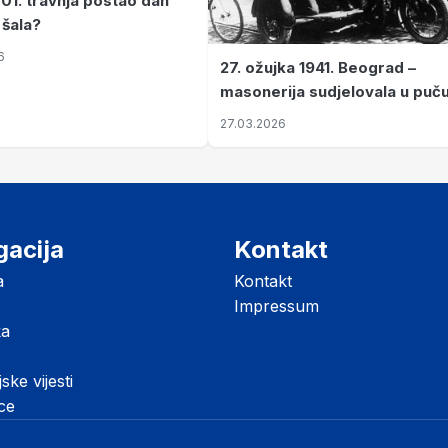
 01. travnja postao dan
 šala?
6
27. ožujka 1941. Beograd –
masonerija sudjelovala u puč
koji je Jugoslaviju odveo u kr
27.03.2026
II. svjetski rat
gacija
Kontakt
a
Kontakt
Impressum
ka
jske vijesti
ice