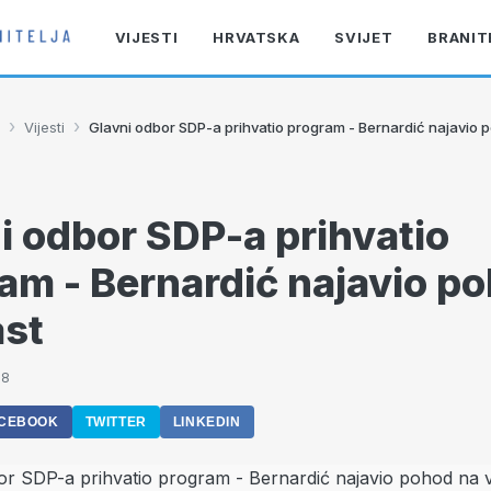
VIJESTI
HRVATSKA
SVIJET
BRANIT
›
›
Vijesti
Glavni odbor SDP-a prihvatio program - Bernardić najavio p
i odbor SDP-a prihvatio
am - Bernardić najavio p
ast
28
CEBOOK
TWITTER
LINKEDIN