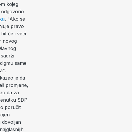
kom kojeg
o odgovorio
ku
. "Ako se
njuje pravo
t će i veći.
or novog
Glavnog
 sadrži
radigmu same
a".
 kazao je da
eli promjene,
nao da za
trenutku SDP
no poručiti
vojen
i dovoljan
ajglasnijih