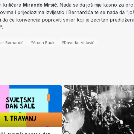
 kritičara
Mirando Mrsić
. Nada se da još nije kasno za pr
vovima i prijedlozima izvijestio i Bernardića te se nada da "jo
 da će konvencija popraviti smjer koji je zacrtan predložen
m".
or Bernardić
#Arsen Bauk
#Davorko Vidović