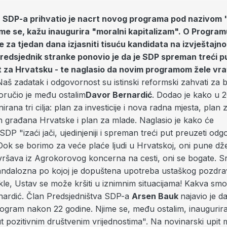
r SDP-a prihvatio je nacrt novog programa pod nazivom 
ime se, kažu inaugurira "moralni kapitalizam". O Progra
e za tjedan dana izjasniti tisuću kandidata na izvještajn
Predsjednik stranke ponovio je da je SDP spreman treći p
za Hrvatsku - te naglasio da novim programom žele vrat
Naš zadatak i odgovornost su istinski reformski zahvati za b
oručio je među ostalim
Davor Bernardić
. Dodao je kako u 2
irana tri cilja: plan za investicije i nova radna mjesta, plan 
h građana Hrvatske i plan za mlade. Naglasio je kako će
SDP "izaći jači, ujedinjeniji i spreman treći put preuzeti od
Dok se borimo za veće plaće ljudi u Hrvatskoj, oni pune d
avršava iz Agrokorovog koncerna na cesti, oni se bogate. S
andalozna po kojoj je dopuštena upotreba ustaškog pozdr
le, Ustav se može kršiti u iznimnim situacijama! Kakva smo
rnardić. Član Predsjedništva SDP-a
Arsen Bauk
najavio je 
program nakon 22 godine. Njime se, među ostalim, inaugurira
ut pozitivnim društvenim vrijednostima". Na novinarski upit 