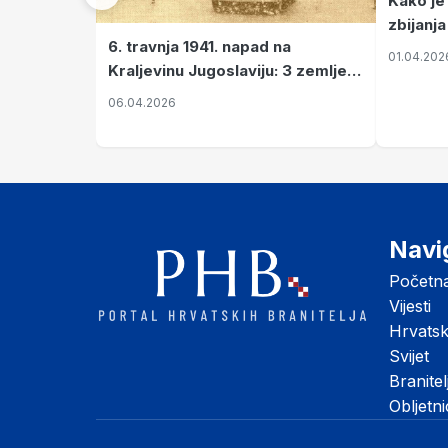
Kako je
zbijanja
6. travnja 1941. napad na
01.04.202
Kraljevinu Jugoslaviju: 3 zemlje
nastale njenim raspadom
06.04.2026
Navi
Početn
Vijesti
Hrvats
Svijet
Branitel
Obljetn