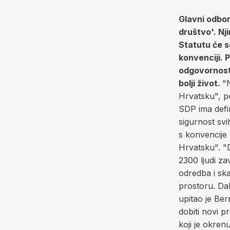
Glavni odbo
društvo'. Nj
Statutu će s
konvenciji. 
odgovornost 
bolji život.
"
Hrvatsku", p
SDP ima defin
sigurnost svi
s konvencije 
Hrvatsku". "
2300 ljudi z
odredba i sk
prostoru. Dak
upitao je Be
dobiti novi 
koji je okren