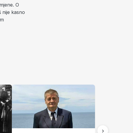
omjene. O
š nije kasno
im
›