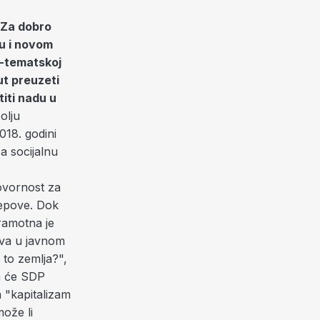
'Za dobro
mu i novom
o-tematskoj
ut preuzeti
iti nadu u
olju
018. godini
za socijalnu
govornost za
žepove. Dok
ramotna je
ava u javnom
 to zemlja?",
da će SDP
 "kapitalizam
može li