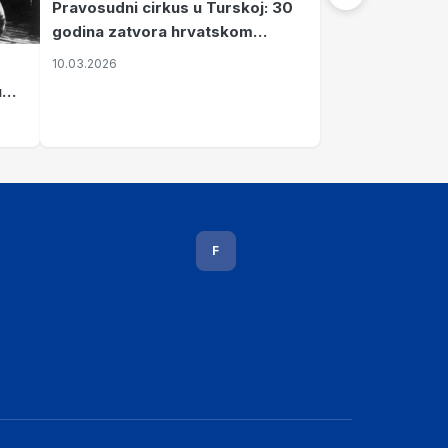
Pravosudni cirkus u Turskoj: 30
godina zatvora hrvatskom
kapetanu kojeg su sami pustili
10.03.2026
u
vavi
F