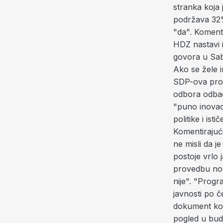
stranka koja 
podržava 32% 
"da". Koment
HDZ nastavi i
govora u Sab
Ako se žele i
SDP-ova pro
odbora odbaci
"puno inovac
politike i is
Komentirajuć
ne misli da 
postoje vrlo 
provedbu nov
nije". "Progr
javnosti po 
dokument koji
pogled u budu