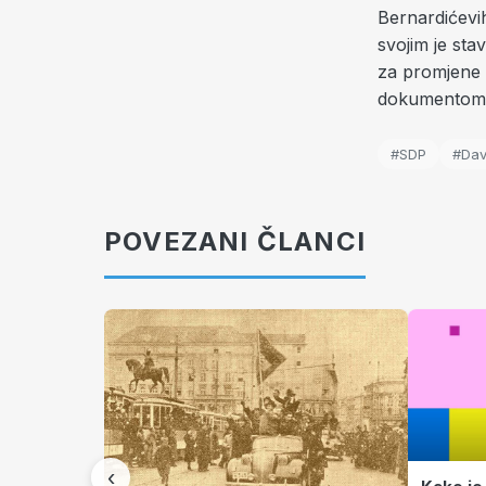
Bernardićevih
svojim je sta
za promjene i
dokumento
#SDP
#Dav
POVEZANI ČLANCI
‹