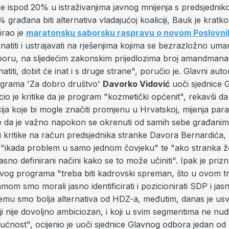
je ispod 20% u istraživanjima javnog mnijenja s predsjedni
građana biti alternativa vladajućoj koaliciji, Bauk je kratk
irao je
maratonsku saborsku raspravu o novom Poslovni
natiti i ustrajavati na rješenjima kojima se bezrazložno uma
oru, na sljedećim zakonskim prijedlozima broj amandmana bi
natiti, dobit će inat i s druge strane", poručio je. Glavni aut
grama 'Za dobro društvo'
Davorko Vidović
uoči sjednice 
o je kritike da je program "kozmetički općenit", rekavši da
ija koje bi mogle značiti promjenu u Hrvatskoj, mijenja pa
tiče da je važno napokon se okrenuti od samih sebe građanim
i kritike na račun predsjednika stranke Davora Bernardića,
je "ikada problem u samo jednom čovjeku" te "ako stranka ž
jasno definirani načini kako se to može učiniti". Ipak je priz
og programa "treba biti kadrovski spreman, što u ovom 
amom smo morali jasno identificirati i pozicionirati SDP i jas
čemu smo bolja alternativa od HDZ-a, međutim, danas je us
 nije dovoljno ambiciozan, i koji u svim segmentima ne nud
ćnost", ocijenio je uoči sjednice Glavnog odbora jedan od n