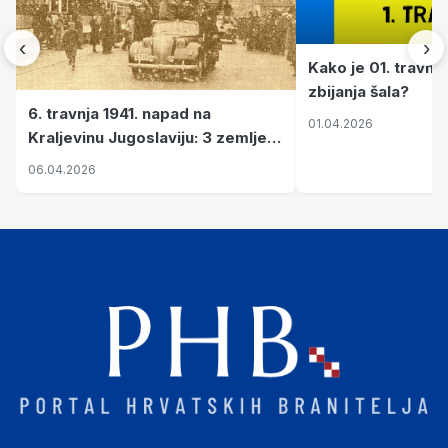
‹
›
Kako je 01. travnj
zbijanja šala?
6. travnja 1941. napad na
01.04.2026
Kraljevinu Jugoslaviju: 3 zemlje
nastale njenim raspadom
06.04.2026