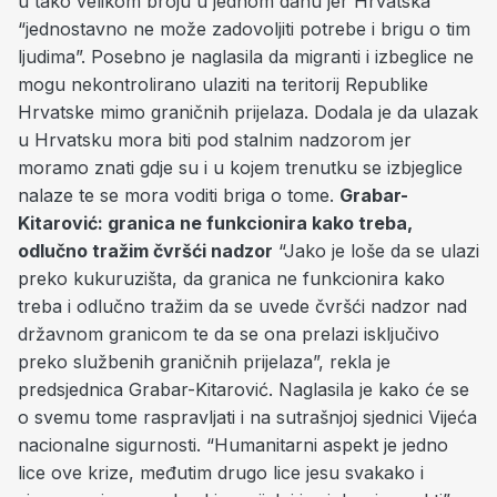
u tako velikom broju u jednom danu jer Hrvatska
“jednostavno ne može zadovoljiti potrebe i brigu o tim
ljudima”. Posebno je naglasila da migranti i izbeglice ne
mogu nekontrolirano ulaziti na teritorij Republike
Hrvatske mimo graničnih prijelaza. Dodala je da ulazak
u Hrvatsku mora biti pod stalnim nadzorom jer
moramo znati gdje su i u kojem trenutku se izbjeglice
nalaze te se mora voditi briga o tome.
Grabar-
Kitarović: granica ne funkcionira kako treba,
odlučno tražim čvršći nadzor
“Jako je loše da se ulazi
preko kukuruzišta, da granica ne funkcionira kako
treba i odlučno tražim da se uvede čvršći nadzor nad
državnom granicom te da se ona prelazi isključivo
preko službenih graničnih prijelaza”, rekla je
predsjednica Grabar-Kitarović. Naglasila je kako će se
o svemu tome raspravljati i na sutrašnjoj sjednici Vijeća
nacionalne sigurnosti. “Humanitarni aspekt je jedno
lice ove krize, međutim drugo lice jesu svakako i