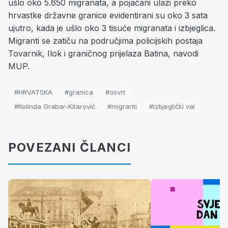
ušlo oko 5.650 migranata, a pojačani ulazi preko
hrvastke državne granice evidentirani su oko 3 sata
ujutro, kada je ušlo oko 3 tisuće migranata i izbjeglica.
Migranti se zatiču na područjima policijskih postaja
Tovarnik, Ilok i graničnog prijelaza Batina, navodi
MUP.
#HRVATSKA
#granica
#osvrt
#Kolinda Grabar-Kitarović
#migranti
#izbjeglički val
POVEZANI ČLANCI