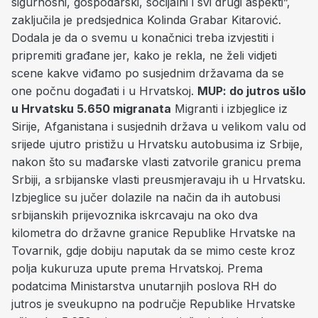
sigurnosni, gospodarski, socijalni i svi drugi aspekti”,
zaključila je predsjednica Kolinda Grabar Kitarović.
Dodala je da o svemu u konačnici treba izvjestiti i
pripremiti građane jer, kako je rekla, ne želi vidjeti
scene kakve viđamo po susjednim državama da se
one počnu događati i u Hrvatskoj.
MUP: do jutros ušlo
u Hrvatsku 5.650 migranata
Migranti i izbjeglice iz
Sirije, Afganistana i susjednih država u velikom valu od
srijede ujutro pristižu u Hrvatsku autobusima iz Srbije,
nakon što su mađarske vlasti zatvorile granicu prema
Srbiji, a srbijanske vlasti preusmjeravaju ih u Hrvatsku.
Izbjeglice su jučer dolazile na način da ih autobusi
srbijanskih prijevoznika iskrcavaju na oko dva
kilometra do državne granice Republike Hrvatske na
Tovarnik, gdje dobiju naputak da se mimo ceste kroz
polja kukuruza upute prema Hrvatskoj. Prema
podatcima Ministarstva unutarnjih poslova RH do
jutros je sveukupno na područje Republike Hrvatske