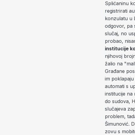
Splićaninu koj
registrirati 
konzulatu u L
odgovor, pa 
slučaj, no us
probao, nisa
institucije k
njihovoj bro
žalio na "malt
Građane poseb
im poklapaju 
automati s upu
institucije n
do sudova, 
slučajeva za
problem, tada
Šimunović. Da 
zovu s mobite