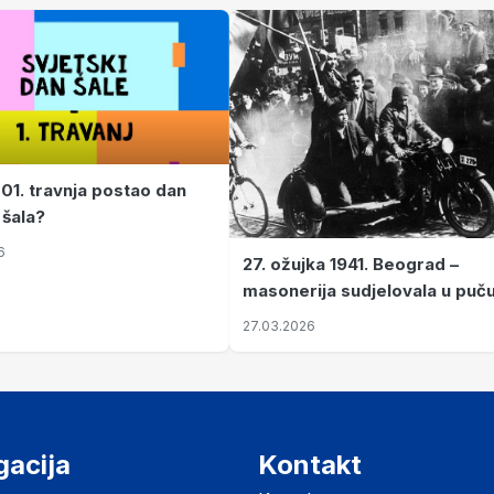
 01. travnja postao dan
 šala?
6
27. ožujka 1941. Beograd –
masonerija sudjelovala u puč
koji je Jugoslaviju odveo u kr
27.03.2026
II. svjetski rat
gacija
Kontakt