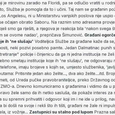
i je mirovinu zaradio na Floridi, pa se odlučio vratiti u rodni
auto, Služba je pomogla da to i učini. Taj nam se građanin pož
os Angelesu, ni u Ministarstvu vanjskih poslova nije uspio d
se očajan obratio Saboru. Na raznim smo adresama provjer
pjeli smo ga riješiti, a njegova je reakcija bila 'nakon svega 
m se ovome nadao', prepričava Šimunović.
Građani ogorče
oje ih 'ne slušaju'
Voditeljica Službe za građane kaže da se
jnosti, neki pozivi posebno pamte. Jedan Dalmatinac punih 
retiranje" policije i činjenicu da ga ni jedna institucija ne želi
no smetaju institucije koje ih 'ne slušaju', ne odgovaraju n
telefone, imaju brojeve s kojih se, umjesto službenika, 'javl
tama: Pritisnite jedan ako želite..., dva ako želite....itd. Bro
a meti, od Ureda pučke pravobraniteljice, preko Državnog od
HZMO-a. Dnevno komuniciramo s građanima i vidimo da u 
pravo žele samo da ih netko sasluša, da pokaže interes za 
 su spremni prihvatiti i odgovor koji im i ne ide u prilog, na
bi došli na svoje i rekli što ih tišti, građani ne žale ni impul
la, iz vožnje...
Zastupnici su stalno pod lupom
Prazna sab