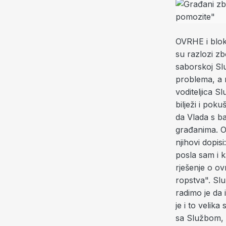
OVRHE i bloka
su razlozi zb
saborskoj Slu
problema, a 
voditeljica 
bilježi i pok
da Vlada s b
građanima. O
njihovi dopisi
posla sam i k
rješenje o ov
ropstva". Slu
radimo je da 
je i to velik
sa Službom, 