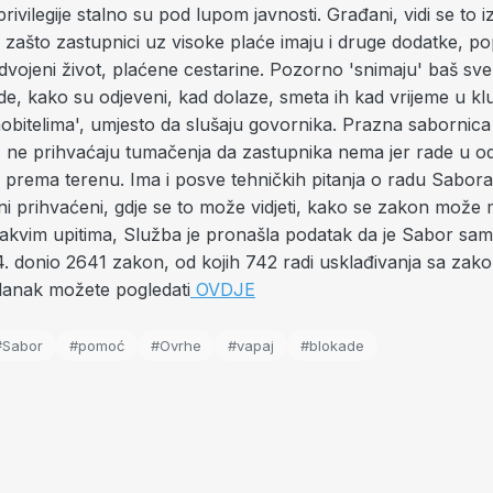
rivilegije stalno su pod lupom javnosti. Građani, vidi se to i
 zašto zastupnici uz visoke plaće imaju i druge dodatke, p
vojeni život, plaćene cestarine. Pozorno 'snimaju' baš sve
de, kako su odjeveni, kad dolaze, smeta ih kad vrijeme u k
mobitelima', umjesto da slušaju govornika. Prazna sabornic
', ne prihvaćaju tumačenja da zastupnika nema jer rade u o
 prema terenu. Ima i posve tehničkih pitanja o radu Sabora
prihvaćeni, gdje se to može vidjeti, kako se zakon može mi
 takvim upitima, Služba je pronašla podatak da je Sabor sa
4. donio 2641 zakon, od kojih 742 radi usklađivanja sa za
članak možete pogledati
OVDJE
#Sabor
#pomoć
#Ovrhe
#vapaj
#blokade