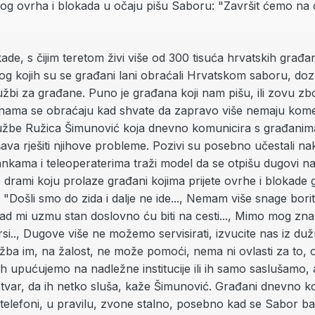
de, s čijim teretom živi više od 300 tisuća hrvatskih građa
og kojih su se građani lani obraćali Hrvatskom saboru, doz
žbi za građane. Puno je građana koji nam pišu, ili zovu zbo
nama se obraćaju kad shvate da zapravo više nemaju kom
Službe Ružica Šimunović koja dnevno komunicira s građanima
ušava rješiti njihove probleme. Pozivi su posebno učestali n
ankama i teleoperaterima traži model da se otpišu dugovi na
 drami koju prolaze građani kojima prijete ovrhe i blokade
: "Došli smo do zida i dalje ne ide..., Nemam više snage boriti
ad mi uzmu stan doslovno ću biti na cesti..., Mimo mog znan
rsi.., Dugove više ne možemo servisirati, izvucite nas iz du
žba im, na žalost, ne može pomoći, nema ni ovlasti za to, 
ih upućujemo na nadležne institucije ili ih samo saslušamo,
a stvar, da ih netko sluša, kaže Šimunović. Građani dnevno k
telefoni, u pravilu, zvone stalno, posebno kad se Sabor ba