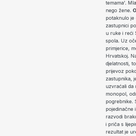
temama'. Mlađ
nego žene.
O
potaknulo je
zastupnici pol
u ruke i reć
spola. Uz oček
primjerice, m
Hrvatskoj. N
djelatnosti, 
prijevoz poko
zastupnika, j
uzvraćali da 
monopol, odno
pogrebnike. 
pojedinačne i
razvodi brako
i priča s lij
rezultat je u