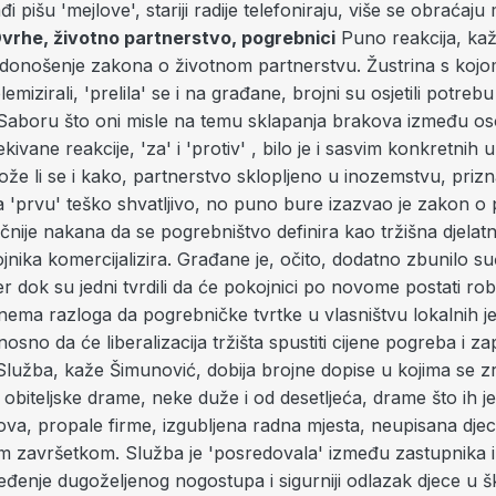
i pišu 'mejlove', stariji radije telefoniraju, više se obraćaju
vrhe, životno partnerstvo, pogrebnici
Puno reakcija, kaž
 donošenje zakona o životnom partnerstvu. Žustrina s koj
emizirali, 'prelila' se i na građane, brojni su osjetili potrebu
i Saboru što oni misle na temu sklapanja brakova između os
ivane reakcije, 'za' i 'protiv' , bilo je i sasvim konkretnih u
ože li se i kako, partnerstvo sklopljeno u inozemstvu, prizn
a 'prvu' teško shvatljivo, no puno bure izazvao je zakon o
točnije nakana da se pogrebništvo definira kao tržišna djelatn
jnika komercijalizira. Građane je, očito, dodatno zbunilo su
er dok su jedni tvrdili da će pokojnici po novome postati rob
nema razloga da pogrebničke tvrtke u vlasništvu lokalnih je
sno da će liberalizacija tržišta spustiti cijene pogreba i za
Služba, kaže Šimunović, dobija brojne dopise u kojima se z
 obiteljske drame, neke duže i od desetljeća, drame što ih je
va, propale firme, izgubljena radna mjesta, neupisana djeca
epim završetkom. Služba je 'posredovala' između zastupnika 
ređenje dugoželjenog nogostupa i sigurniji odlazak djece u š