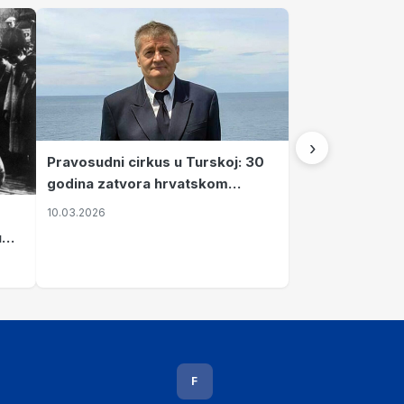
›
Pravosudni cirkus u Turskoj: 30
godina zatvora hrvatskom
kapetanu kojeg su sami pustili
10.03.2026
u
vavi
F