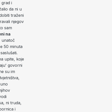
 grad i
alio da ni u
obiti traženi
avali njegov
što sam
ni na
, unatoč
se 50 minuta
 saslušati.
a upite, koje
jaju' govorni
jne su im
vjetništva,
puno
njihov
vodi
sa, ni truda,
ornica i