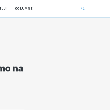
🔍
ELJI
KOLUMNE
emo na