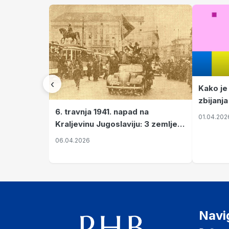
‹
Kako je
zbijanja
6. travnja 1941. napad na
01.04.202
Kraljevinu Jugoslaviju: 3 zemlje
nastale njenim raspadom
06.04.2026
Navi