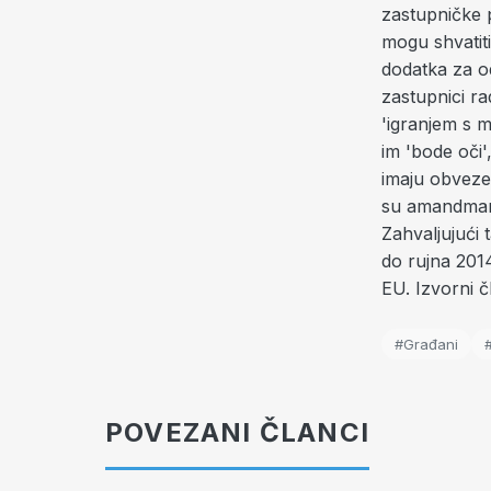
zastupničke p
mogu shvatiti
dodatka za od
zastupnici ra
'igranjem s 
im 'bode oči
imaju obveze
su amandmani 
Zahvaljujući
do rujna 201
EU. Izvorni 
#Građani
POVEZANI ČLANCI