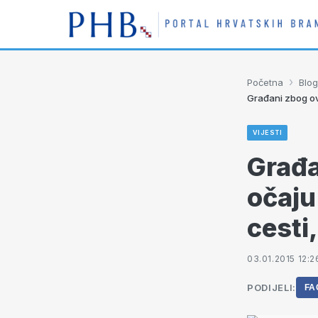
›
Početna
Blog
Građani zbog ov
VIJESTI
Građa
očaju
cesti
03.01.2015 12:2
PODIJELI:
FA