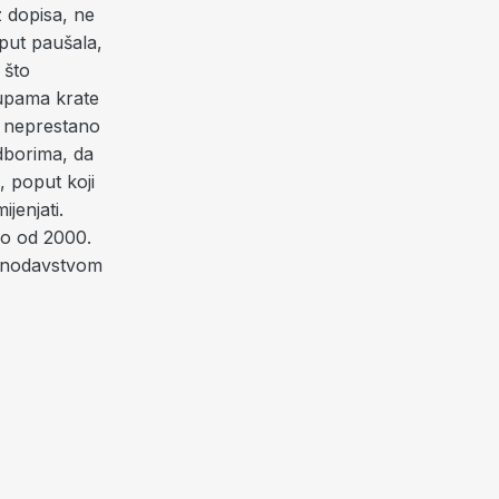
z dopisa, ne
oput paušala,
 što
lupama krate
a neprestano
dborima, da
, poput koji
jenjati.
mo od 2000.
konodavstvom