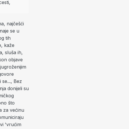
na, najčešći
naje se u
g tih
e, kaže
, sluša ih,
akon objave
jugroženijim
 govore
 se..., Bez
ja donijeli su
žničkog
ono što
 a za većinu
omuniciraju
vi 'vrućim