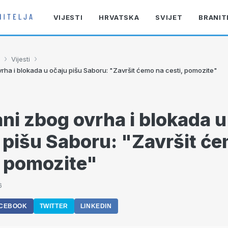
VIJESTI
HRVATSKA
SVIJET
BRANIT
›
›
Vijesti
rha i blokada u očaju pišu Saboru: "Završit ćemo na cesti, pomozite"
ni zbog ovrha i blokada u
 pišu Saboru: "Završit ć
, pomozite"
6
CEBOOK
TWITTER
LINKEDIN