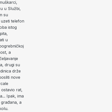
 muškarci,
u u Službi,
om su
 uzeti telefon
oba istog
pita,
ati u
 pogrebničkoj
ost, a
čeljavanje
a, drugi su
dinica drže
posliti nove
rcale
 ostavio rat,
... Ipak, ima
i građana, a
kolu.