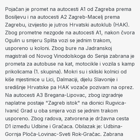
Pojačan je promet na autocesti A1 od Zagreba prema
Bosiljevu i na autocesti A2 Zagreb-Macelj prema
Zagrebu, izvijestio je jutros Hrvatski autoklub (HAK).
Zbog prometne nezgode na autocesti A1, nakon čvora
Ogulin u smjeru Splita vozi se jednim trakom,
usporeno u koloni. Zbog bure na Jadranskoj
magistrali od Novog Vinodolskoga do Senja zabrana je
prometa za autobuse na kat, motocikle i vozila s kamp
prikolicama (1. skupina). Mokri su i skliski kolnici od
kiše mjestimice u Lici, Dalmaciji, dijelu Slavonije i
središnje Hrvatske pa HAK vozače pozivam na oprez.
Na autocesti A3 Bregana-Lipovac, zbog izgradnje
naplatne postaje "Zagreb istok" na dionici Rugvica-
Ivanić Grad u oba smjera vozi se jednim trakom
usporeno. Zbog radova, zatvorena je državna cesta
D1 između Udbine i Gračaca. Obilazak je: Udbina-
Gornja Ploča-Lovinac-Sveti Rok-Gračac. Zabrana