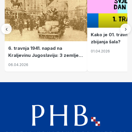
‹
›
Kako je 01. travnj
zbijanja šala?
6. travnja 1941. napad na
01.04.2026
Kraljevinu Jugoslaviju: 3 zemlje
nastale njenim raspadom
06.04.2026