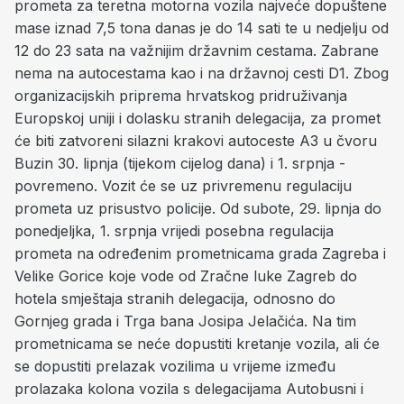
prometa za teretna motorna vozila najveće dopuštene
mase iznad 7,5 tona danas je do 14 sati te u nedjelju od
12 do 23 sata na važnijim državnim cestama. Zabrane
nema na autocestama kao i na državnoj cesti D1. Zbog
organizacijskih priprema hrvatskog pridruživanja
Europskoj uniji i dolasku stranih delegacija, za promet
će biti zatvoreni silazni krakovi autoceste A3 u čvoru
Buzin 30. lipnja (tijekom cijelog dana) i 1. srpnja -
povremeno. Vozit će se uz privremenu regulaciju
prometa uz prisustvo policije. Od subote, 29. lipnja do
ponedjeljka, 1. srpnja vrijedi posebna regulacija
prometa na određenim prometnicama grada Zagreba i
Velike Gorice koje vode od Zračne luke Zagreb do
hotela smještaja stranih delegacija, odnosno do
Gornjeg grada i Trga bana Josipa Jelačića. Na tim
prometnicama se neće dopustiti kretanje vozila, ali će
se dopustiti prelazak vozilima u vrijeme između
prolazaka kolona vozila s delegacijama Autobusni i