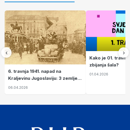
‹
›
Kako je 01. travnj
zbijanja šala?
6. travnja 1941. napad na
01.04.2026
Kraljevinu Jugoslaviju: 3 zemlje
nastale njenim raspadom
06.04.2026