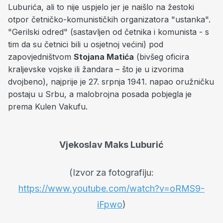
Luburića, ali to nije uspjelo jer je naišlo na žestoki
otpor četničko-komunističkih organizatora "ustanka".
"Gerilski odred"
(sastavljen od četnika i komunista - s
tim da su četnici bili u osjetnoj većini) pod
zapovjedništvom
Stojana Matića
(bivšeg oficira
kraljevske vojske ili žandara – što je u izvorima
dvojbeno), najprije je 27. srpnja 1941. napao oružničku
postaju u Srbu, a malobrojna posada pobjegla je
prema Kulen Vakufu.
Vjekoslav Maks Luburić
(Izvor za fotografiju:
https://www.youtube.com/watch?v=oRMS9-
iFpwo
)