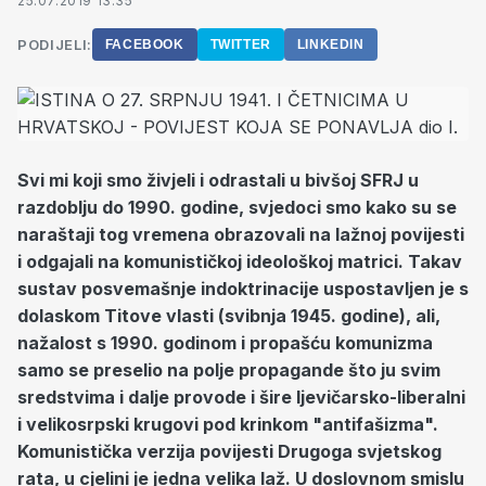
25.07.2019 13:35
PODIJELI:
FACEBOOK
TWITTER
LINKEDIN
Svi mi koji smo živjeli i odrastali u bivšoj SFRJ u
razdoblju do 1990. godine, svjedoci smo kako su se
naraštaji tog vremena obrazovali na lažnoj povijesti
i odgajali na komunističkoj ideološkoj matrici. Takav
sustav posvemašnje indoktrinacije uspostavljen je s
dolaskom Titove vlasti (svibnja 1945. godine), ali,
nažalost s 1990. godinom i propašću komunizma
samo se preselio na polje propagande što ju svim
sredstvima i dalje provode i šire ljevičarsko-liberalni
i velikosrpski krugovi pod krinkom "antifašizma".
Komunistička verzija povijesti Drugoga svjetskog
rata, u cjelini je jedna velika laž. U doslovnom smislu