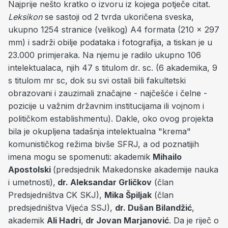
Najprije nešto kratko o izvoru iz kojega potječe citat.
Leksikon
se sastoji od 2 tvrda ukoričena sveska,
ukupno 1254 stranice (velikog) A4 formata (210 x 297
mm) i sadrži obilje podataka i fotografija, a tiskan je u
23.000 primjeraka. Na njemu je radilo ukupno 106
intelektualaca, njih 47 s titulom dr. sc. (6 akademika, 9
s titulom mr sc, dok su svi ostali bili fakultetski
obrazovani i zauzimali značajne - najčešće i čelne -
pozicije u važnim državnim institucijama ili vojnom i
političkom establishmentu). Dakle, oko ovog projekta
bila je okupljena tadašnja intelektualna "krema"
komunističkog režima bivše SFRJ, a od poznatijih
imena mogu se spomenuti: akademik
Mihailo
Apostolski
(predsjednik Makedonske akademije nauka
i umetnosti),
dr. Aleksandar Grličkov
(član
Predsjedništva CK SKJ),
Mika Špiljak
(član
predsjedništva Vijeća SSJ),
dr. Dušan Bilandžić
,
akademik
Ali Hadri
,
dr Jovan Marjanović
. Da je riječ o