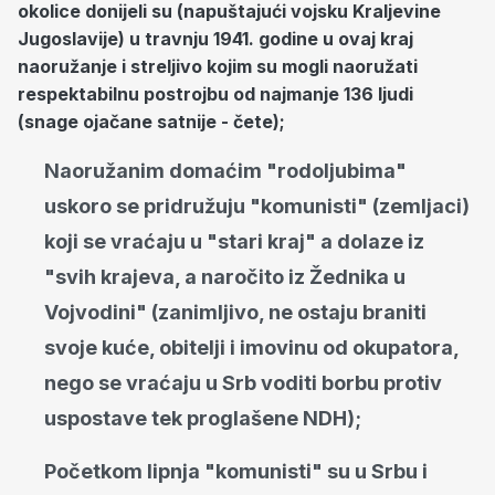
okolice donijeli su (napuštajući vojsku Kraljevine
Jugoslavije) u travnju 1941. godine u ovaj kraj
naoružanje i streljivo kojim su mogli naoružati
respektabilnu postrojbu od najmanje 136 ljudi
(snage ojačane satnije - čete);
Naoružanim domaćim "rodoljubima"
uskoro se pridružuju "komunisti" (zemljaci)
koji se vraćaju u "stari kraj" a dolaze iz
"svih krajeva, a naročito iz Žednika u
Vojvodini" (zanimljivo, ne ostaju braniti
svoje kuće, obitelji i imovinu od okupatora,
nego se vraćaju u Srb voditi borbu protiv
uspostave tek proglašene NDH);
Početkom lipnja "komunisti" su u Srbu i