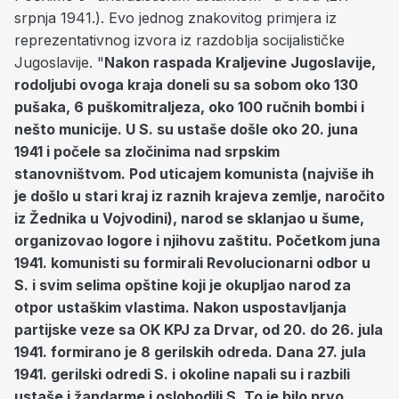
srpnja 1941.). Evo jednog znakovitog primjera iz
reprezentativnog izvora iz razdoblja socijalističke
Jugoslavije. "
Nakon raspada Kraljevine Jugoslavije,
rodoljubi ovoga kraja doneli su sa sobom oko 130
pušaka, 6 puškomitraljeza, oko 100 ručnih bombi i
nešto municije. U S. su ustaše došle oko 20. juna
1941 i počele sa zločinima nad srpskim
stanovništvom. Pod uticajem komunista (najviše ih
je došlo u stari kraj iz raznih krajeva zemlje, naročito
iz Žednika u Vojvodini), narod se sklanjao u šume,
organizovao logore i njihovu zaštitu. Početkom juna
1941. komunisti su formirali Revolucionarni odbor u
S. i svim selima opštine koji je okupljao narod za
otpor ustaškim vlastima. Nakon uspostavljanja
partijske veze sa OK KPJ za Drvar, od 20. do 26. jula
1941. formirano je 8 gerilskih odreda. Dana 27. jula
1941. gerilski odredi S. i okoline napali su i razbili
ustaše i žandarme i oslobodili S. To je bilo prvo