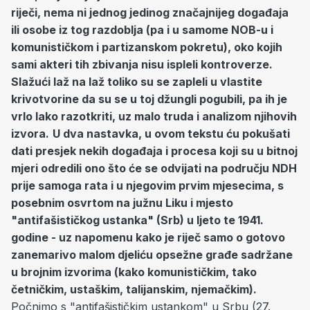
riječi, nema ni jednog jedinog značajnijeg događaja
ili osobe iz tog razdoblja (pa i u samome NOB-u i
komunističkom i partizanskom pokretu), oko kojih
sami akteri tih zbivanja nisu ispleli kontroverze.
Slažući laž na laž toliko su se zapleli u vlastite
krivotvorine da su se u toj džungli pogubili, pa ih je
vrlo lako razotkriti, uz malo truda i analizom njihovih
izvora.
U dva nastavka, u ovom tekstu ću pokušati
dati presjek nekih događaja i procesa koji su u bitnoj
mjeri odredili ono što će se odvijati na području NDH
prije samoga rata i u njegovim prvim mjesecima, s
posebnim osvrtom na južnu Liku i mjesto
"antifašističkog ustanka" (Srb) u ljeto te 1941.
godine - uz napomenu kako je riječ samo o gotovo
zanemarivo malom djeliću opsežne građe sadržane
u brojnim izvorima (kako komunističkim, tako
četničkim, ustaškim, talijanskim, njemačkim).
Počnimo s "antifašističkim ustankom" u Srbu (27.