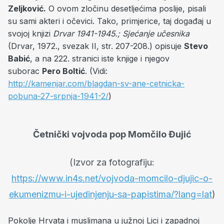
Zeljković.
O ovom zločinu desetljećima poslije, pisali
su sami akteri i očevici. Tako, primjerice, taj događaj u
svojoj knjizi
Drvar 1941-1945.; Sjećanje učesnika
(Drvar, 1972., svezak II, str. 207-208.) opisuje
Stevo
Babić
, a na 222. stranici iste knjige i njegov
suborac
Pero Boltić
. (Vidi:
http://kamenjar.com/blagdan-sv-ane-cetnicka-
pobuna-27-srpnja-1941-2/
)
Četnički vojvoda pop Momčilo Đujić
(Izvor za fotografiju:
https://www.in4s.net/vojvoda-momcilo-djujic-o-
ekumenizmu-i-ujedinjenju-sa-papistima/?lang=lat
)
Pokolje Hrvata i muslimana u južnoj Lici i zapadnoj