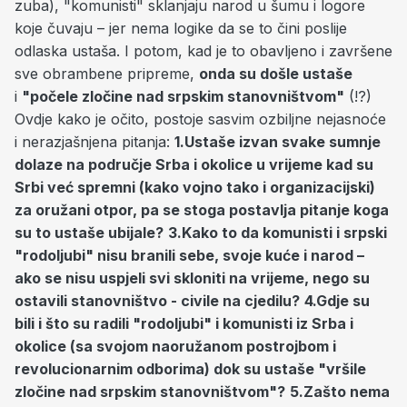
zuba), "komunisti" sklanjaju narod u šumu i logore
koje čuvaju – jer nema logike da se to čini poslije
odlaska ustaša. I potom, kad je to obavljeno i završene
sve obrambene pripreme,
onda su došle ustaše
i
"počele zločine nad srpskim stanovništvom"
(!?)
Ovdje kako je očito, postoje sasvim ozbiljne nejasnoće
i nerazjašnjena pitanja:
1.Ustaše izvan svake sumnje
dolaze na područje Srba i okolice u vrijeme kad su
Srbi već spremni (kako vojno tako i organizacijski)
za oružani otpor, pa se stoga postavlja pitanje koga
su to ustaše ubijale?
3.Kako to da komunisti i srpski
"rodoljubi" nisu branili sebe, svoje kuće i narod –
ako se nisu uspjeli svi skloniti na vrijeme, nego su
ostavili stanovništvo - civile na cjedilu?
4.Gdje su
bili i što su radili "rodoljubi" i komunisti iz Srba i
okolice (sa svojom naoružanom postrojbom i
revolucionarnim odborima) dok su ustaše "vršile
zločine nad srpskim stanovništvom"?
5.Zašto nema