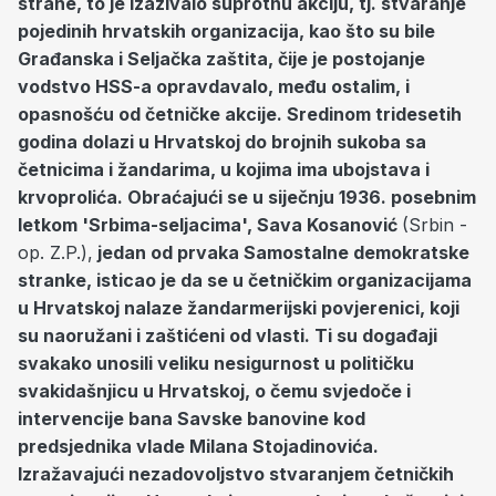
strane, to je izazivalo suprotnu akciju, tj. stvaranje
pojedinih hrvatskih organizacija, kao što su bile
Građanska i Seljačka zaštita, čije je postojanje
vodstvo HSS-a opravdavalo, među ostalim, i
opasnošću od četničke akcije. Sredinom tridesetih
godina dolazi u Hrvatskoj do brojnih sukoba sa
četnicima i žandarima, u kojima ima ubojstava i
krvoprolića. Obraćajući se u siječnju 1936. posebnim
letkom 'Srbima-seljacima', Sava Kosanović
(Srbin -
op. Z.P.),
jedan od prvaka Samostalne demokratske
stranke, isticao je da se u četničkim organizacijama
u Hrvatskoj nalaze žandarmerijski povjerenici, koji
su naoružani i zaštićeni od vlasti. Ti su događaji
svakako unosili veliku nesigurnost u političku
svakidašnjicu u Hrvatskoj, o čemu svjedoče i
intervencije bana Savske banovine kod
predsjednika vlade Milana Stojadinovića.
Izražavajući nezadovoljstvo stvaranjem četničkih