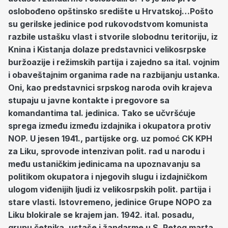
oslobođeno opštinsko središte u Hrvatskoj…Pošto
su gerilske jedinice pod rukovodstvom komunista
razbile ustašku vlast i stvorile slobodnu teritoriju, iz
Knina i Kistanja dolaze predstavnici velikosrpske
buržoazije i režimskih partija i zajedno sa ital. vojnim
i obaveštajnim organima rade na razbijanju ustanka.
Oni, kao predstavnici srpskog naroda ovih krajeva
stupaju u javne kontakte i pregovore sa
komandantima tal. jedinica. Tako se učvršćuje
sprega između između izdajnika i okupatora protiv
NOP. U jesen 1941., partijske org. uz pomoć CK KPH
za Liku, sprovode intenzivan polit. rad u narodu i
među ustaničkim jedinicama na upoznavanju sa
politikom okupatora i njegovih slugu i izdajničkom
ulogom viđenijih ljudi iz velikosrpskih polit. partija i
stare vlasti. Istovremeno, jedinice Grupe NOPO za
Liku blokirale se krajem jan. 1942. ital. posadu,
grupu četnika, ustaše i žandarme u S. Petog marta