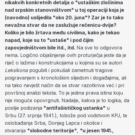
nikakvih konkretnih detalja o "ustaškim zločinima
nad srpskim stanovništvom" u toj operaciji koja je
(navodno) uslijedila "oko 20. juna"? Zar je to tako
nevažna stvar da ne zaslužuje rečenicu-dvije?
Koliko je bilo žrtava među civilima, kako je tekao
napad, koje su to "ustaše" i pod čijim
zapovjedništvom bile itd., itd.
Na sve to odgovora
nema. Logično objašnjenje ovih proturječja jeste da je
riječ o lažima i konstrukcijama u kojima su se autori
Leksikona
pogubili i pokušali zametnuti tragove
poigravanjem s kronološkim slijedom i događajima, ali
na tako nevješt način da se stvar razotkriva već i pri
površnoj analizi teksta. To je jedina prava istina koju
nije moguće opovrgnuti. Nadalje, kakva je to logika, da
poslije podizanja
"antifašističkog ustanka"
u
Srbu (27. srpnja 1941.), tobože pod vodstvom KPJ, te
oslobađanja Srba, Donjeg Lapca i okolice i
stvaranja
"slobodne teritorije"
,
"u jesen 1941.,