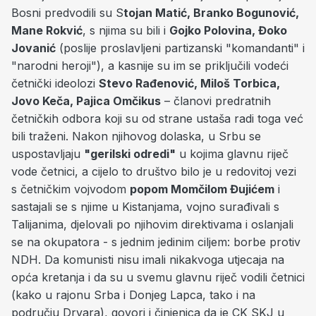
Bosni predvodili su S
tojan Matić, Branko Bogunović,
Mane Rokvić
, s njima su bili i
Gojko Polovina, Đoko
Jovanić
(poslije proslavljeni partizanski "komandanti" i
"narodni heroji"), a kasnije su im se priključili vodeći
četnički ideolozi
Stevo Rađenović, Miloš Torbica,
Jovo Keča, Pajica Omčikus
– članovi predratnih
četničkih odbora koji su od strane ustaša radi toga već
bili traženi. Nakon njihovog dolaska, u Srbu se
uspostavljaju
"gerilski odredi"
u kojima glavnu riječ
vode četnici, a cijelo to društvo bilo je u redovitoj vezi
s četničkim vojvodom
popom Momčilom Đujićem
i
sastajali se s njime u Kistanjama, vojno surađivali s
Talijanima, djelovali po njihovim direktivama i oslanjali
se na okupatora - s jednim jedinim ciljem: borbe protiv
NDH. Da komunisti nisu imali nikakvoga utjecaja na
opća kretanja i da su u svemu glavnu riječ vodili četnici
(kako u rajonu Srba i Donjeg Lapca, tako i na
području Drvara), govori i činjenica da je CK SKJ u