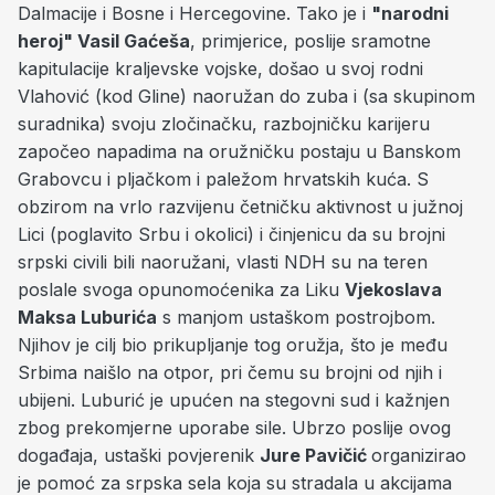
Dalmacije i Bosne i Hercegovine. Tako je i
"narodni
heroj" Vasil Gaćeša
, primjerice, poslije sramotne
kapitulacije kraljevske vojske, došao u svoj rodni
Vlahović (kod Gline) naoružan do zuba i (sa skupinom
suradnika) svoju zločinačku, razbojničku karijeru
započeo napadima na oružničku postaju u Banskom
Grabovcu i pljačkom i paležom hrvatskih kuća. S
obzirom na vrlo razvijenu četničku aktivnost u južnoj
Lici (poglavito Srbu i okolici) i činjenicu da su brojni
srpski civili bili naoružani, vlasti NDH su na teren
poslale svoga opunomoćenika za Liku
Vjekoslava
Maksa Luburića
s manjom ustaškom postrojbom.
Njihov je cilj bio prikupljanje tog oružja, što je među
Srbima naišlo na otpor, pri čemu su brojni od njih i
ubijeni. Luburić je upućen na stegovni sud i kažnjen
zbog prekomjerne uporabe sile. Ubrzo poslije ovog
događaja, ustaški povjerenik
Jure Pavičić
organizirao
je pomoć za srpska sela koja su stradala u akcijama