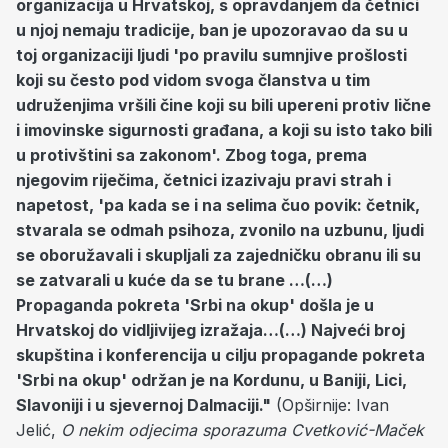
organizacija u Hrvatskoj, s opravdanjem da četnici
u njoj nemaju tradicije, ban je upozoravao da su u
toj organizaciji ljudi 'po pravilu sumnjive prošlosti
koji su često pod vidom svoga članstva u tim
udruženjima vršili čine koji su bili upereni protiv lične
i imovinske sigurnosti građana, a koji su isto tako bili
u protivštini sa zakonom'. Zbog toga, prema
njegovim riječima, četnici izazivaju pravi strah i
napetost, 'pa kada se i na selima čuo povik: četnik,
stvarala se odmah psihoza, zvonilo na uzbunu, ljudi
se oboružavali i skupljali za zajedničku obranu ili su
se zatvarali u kuće da se tu brane …(…)
Propaganda pokreta 'Srbi na okup' došla je u
Hrvatskoj do vidljivijeg izražaja…(…) Najveći broj
skupština i konferencija u cilju propagande pokreta
'Srbi na okup' održan je na Kordunu, u Baniji, Lici,
Slavoniji i u sjevernoj Dalmaciji."
(Opširnije: Ivan
Jelić,
O nekim odjecima sporazuma Cvetković-Maček