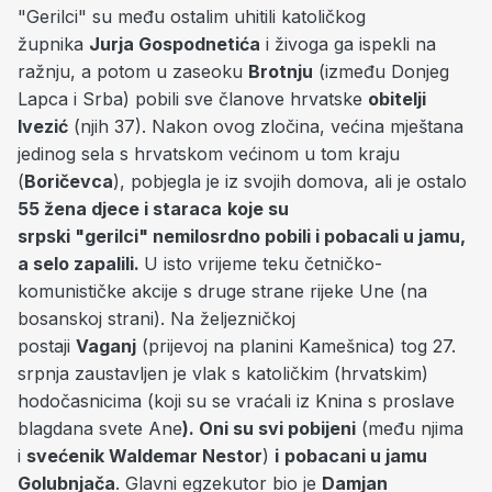
"Gerilci"
su među ostalim uhitili katoličkog
župnika
Jurja Gospodnetića
i živoga ga ispekli na
ražnju, a potom u zaseoku
Brotnju
(između Donjeg
Lapca i Srba) pobili sve članove hrvatske
obitelji
Ivezić
(njih 37). Nakon ovog zločina, većina mještana
jedinog sela s hrvatskom većinom u tom kraju
(
Boričevca
), pobjegla je iz svojih domova, ali je ostalo
55 žena djece i staraca
koje su
srpski "gerilci"
nemilosrdno pobili i pobacali u jamu,
a selo zapalili.
U isto vrijeme teku četničko-
komunističke akcije s druge strane rijeke Une (na
bosanskoj strani). Na željezničkoj
postaji
Vaganj
(prijevoj na planini Kamešnica) tog 27.
srpnja zaustavljen je vlak s katoličkim (hrvatskim)
hodočasnicima (koji su se vraćali iz Knina s proslave
blagdana svete Ane
). Oni su svi pobijeni
(među njima
i
svećenik Waldemar Nestor
)
i
pobacani u jamu
Golubnjača
. Glavni egzekutor bio je
Damjan