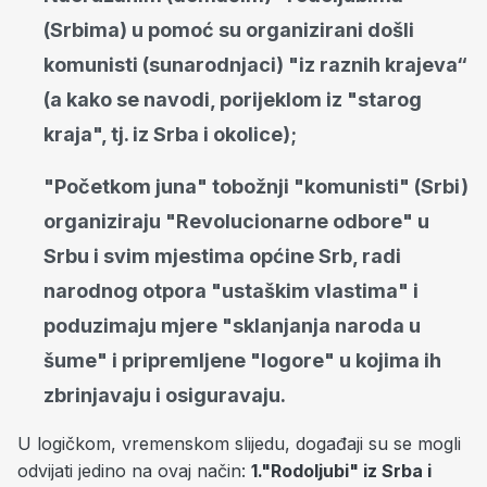
(Srbima) u pomoć su organizirani došli
komunisti (sunarodnjaci) "iz raznih krajeva“
(a kako se navodi, porijeklom iz "starog
kraja", tj. iz Srba i okolice);
"Početkom juna" tobožnji "komunisti" (Srbi)
organiziraju "Revolucionarne odbore" u
Srbu i svim mjestima općine Srb, radi
narodnog otpora "ustaškim vlastima" i
poduzimaju mjere "sklanjanja naroda u
šume" i pripremljene "logore" u kojima ih
zbrinjavaju i osiguravaju.
U logičkom, vremenskom slijedu, događaji su se mogli
odvijati jedino na ovaj način:
1."Rodoljubi" iz Srba i