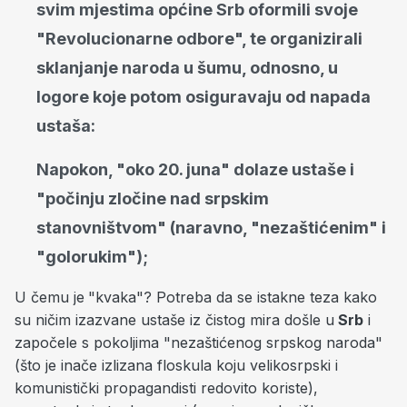
svim mjestima općine Srb oformili svoje
"Revolucionarne odbore", te organizirali
sklanjanje naroda u šumu, odnosno, u
logore koje potom osiguravaju od napada
ustaša:
Napokon, "oko 20. juna" dolaze ustaše i
"počinju zločine nad srpskim
stanovništvom" (naravno, "nezaštićenim" i
"golorukim");
U čemu je
"kvaka"? Potreba da se istakne teza kako
su ničim izazvane ustaše iz čistog mira došle u
Srb
i
započele s pokoljima "nezaštićenog srpskog naroda"
(što je inače izlizana floskula koju velikosrpski i
komunistički propagandisti redovito koriste),