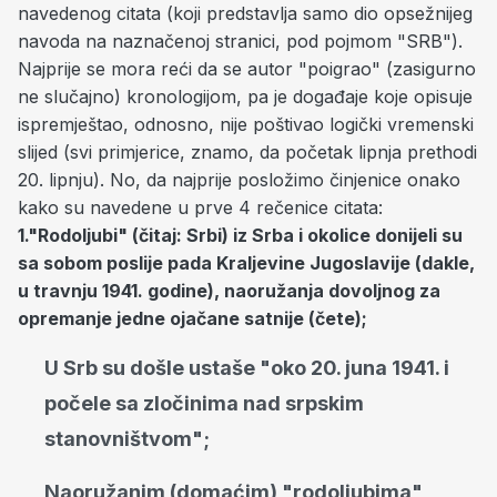
navedenog citata (koji predstavlja samo dio opsežnijeg
navoda na naznačenoj stranici, pod pojmom "SRB").
Najprije se mora reći da se autor "poigrao" (zasigurno
ne slučajno) kronologijom, pa je događaje koje opisuje
ispremještao, odnosno, nije poštivao logički vremenski
slijed (svi primjerice, znamo, da početak lipnja prethodi
20. lipnju). No, da najprije posložimo činjenice onako
kako su navedene u prve 4 rečenice citata:
1."Rodoljubi" (čitaj: Srbi) iz Srba i okolice donijeli su
sa sobom poslije pada Kraljevine Jugoslavije (dakle,
u travnju 1941. godine), naoružanja dovoljnog za
opremanje jedne ojačane satnije (čete);
U Srb su došle ustaše "oko 20. juna 1941. i
počele sa zločinima nad srpskim
stanovništvom";
Naoružanim (domaćim) "rodoljubima"