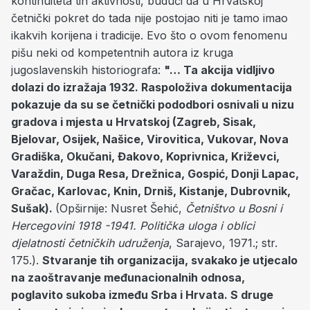
kontinuiteta tih aktivnosti, budući da u Hrvatskoj
četnički pokret do tada nije postojao niti je tamo imao
ikakvih korijena i tradicije. Evo što o ovom fenomenu
pišu neki od kompetentnih autora iz kruga
jugoslavenskih historiografa:
"… Ta akcija vidljivo
dolazi do izražaja 1932. Raspoloživa dokumentacija
pokazuje da su se četnički pododbori osnivali u nizu
gradova i mjesta u Hrvatskoj (Zagreb, Sisak,
Bjelovar, Osijek, Našice, Virovitica, Vukovar, Nova
Gradiška, Okučani, Đakovo, Koprivnica, Križevci,
Varaždin, Duga Resa, Drežnica, Gospić, Donji Lapac,
Gračac, Karlovac, Knin, Drniš, Kistanje, Dubrovnik,
Sušak).
(Opširnije: Nusret Šehić,
Četništvo u Bosni i
Hercegovini 1918 -1941. Politička uloga i oblici
djelatnosti četničkih udruženja
, Sarajevo, 1971.; str.
175.).
Stvaranje tih organizacija, svakako je utjecalo
na zaoštravanje međunacionalnih odnosa,
poglavito sukoba između Srba i Hrvata. S druge