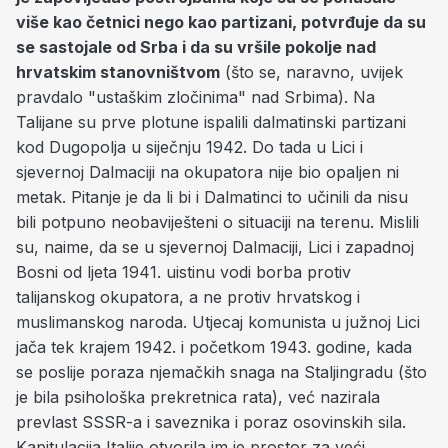
više kao četnici nego kao partizani, potvrđuje da su
se sastojale od Srba i da su vršile pokolje nad
hrvatskim stanovništvom
(što se, naravno, uvijek
pravdalo "ustaškim zločinima" nad Srbima). Na
Talijane su prve plotune ispalili dalmatinski partizani
kod Dugopolja u siječnju 1942. Do tada u Lici i
sjevernoj Dalmaciji na okupatora nije bio opaljen ni
metak. Pitanje je da li bi i Dalmatinci to učinili da nisu
bili potpuno neobaviješteni o situaciji na terenu. Mislili
su, naime, da se u sjevernoj Dalmaciji, Lici i zapadnoj
Bosni od ljeta 1941. uistinu vodi borba protiv
talijanskog okupatora, a ne protiv hrvatskog i
muslimanskog naroda. Utjecaj komunista u južnoj Lici
jača tek krajem 1942. i početkom 1943. godine, kada
se poslije poraza njemačkih snaga na Staljingradu (što
je bila psihološka prekretnica rata), već nazirala
prevlast SSSR-a i saveznika i poraz osovinskih sila.
Kapitulacija Italije otvorila im je prostor za veći