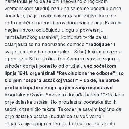
nametnula je to da se oni (neovisno o logičkom
vremenskom slijedu) nađu na samome početku opisa
događaja, pa je i ovdje sasvim jasno vidljivo kako se
radi o prilično naivnoj i providnoj manipulaciji. Kako bi
naglasili svoju odlučujuću ulogu u pokretanju
"antifašističkog ustanka", komunisti tvrde da su
oslanjajući se na naoružane domaće
"rodoljube"
i
svoje zemljake (sunarodnjake - Srbe) koji im dolaze u
ispomoć u Srb i okolicu (pri čemu su sasvim sigurno
također donijeli ponešto od oružja),
već početkom
lipnja 1941. organizirali "Revolucionarne odbore" i to
s ciljem
"otpora ustaškoj vlasti"
–
dakle, ne borbe
protiv okupatora nego sprječavanja uspostave
hrvatske države.
Sve se to događa barem 10-15 dana
prije dolaska ustaša, što proizlazi iz podataka što ih
sadrži citirani dio teksta. Također je sasvim logično da
prije dolaska ustaša (budući da su već vojno i
organizacijski pripremljeni za borbu i naoružani do