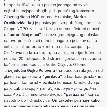
listopadu 1941. u Liku poslao jednoga od svojih
najboljih i najsposobnijih ljudi, političkog komesara
Glavnog štaba NOP odreda Hrvatske,
Marka
Oreškovića
, koji je postavljen i za političkog komesara
Grupe NOPO za Liku. Upravo su nedefinirani odnosi
u
"ustaničkoj masi"
bili razlogom njegovog dolaska
na ovo područje, ali odnos snaga bio je takav da su
četnici imali potpunu kontrolu nad situacijom, pa je i
Orešković na kraju ubijen, najvjerojatnije (jer točno se
ne zna) 20. listopada (od strane "gerilaca") i navodno
bačen u jamu kod sela Veliko Očijevo. O tomu
je
svjedočio Gojko Polovina
(na početka rata jedan od
glavnih organizatora
"gerilaca"
u Lici, kasnije istaknuti
partizan i komunist – politički komesar 6. ličke divizije),
pa je čak u svojoj knjizi (
Svjedočenje – prva godina
ustanka u Lici
) imenovao dvojicu
"partizana"
koji su
navodno ubili Oreškovića.
On također priznaje kako
je zapovijedao postrojbama koje su se ponašale