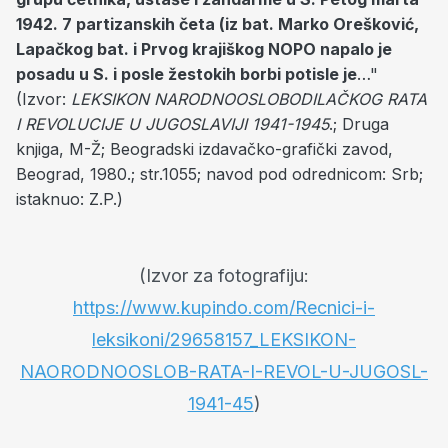
1942. 7 partizanskih četa (iz bat. Marko Orešković,
Lapačkog bat. i Prvog krajiškog NOPO napalo je
posadu u S. i posle žestokih borbi potisle je
…"
(Izvor:
LEKSIKON NARODNOOSLOBODILAČKOG RATA
I REVOLUCIJE U JUGOSLAVIJI 1941-1945
.; Druga
knjiga, M-Ž; Beogradski izdavačko-grafički zavod,
Beograd, 1980.; str.1055; navod pod odrednicom: Srb;
istaknuo: Z.P.)
(Izvor za fotografiju:
https://www.kupindo.com/Recnici-i-
leksikoni/29658157_LEKSIKON-
NAORODNOOSLOB-RATA-I-REVOL-U-JUGOSL-
1941-45
)