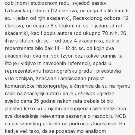
ozbiljnom i studioznom radu, svjedoči sastav
Izdavačkog odbora (12 članova, od čega 3 s titulom dr.
sc. – jedan od njih akademik), Redakcionog odbora (12
članova, od čega je 8 s titulom dr. sc. – jedan od njih
akademik), kao i popis autora (od ukupno 70 njih, 26
ih je s titulom dr. sc. – od toga 4 akademika, dok je
recenzenata bilo čak 14 – 12 dr. sc. od kojih dva
akademika i dva mr. sc). Izvor bez ikakve sumnje (a
što je i vidljivo iz navedenih referenci), spada u
reprezentativnu historiografsku građu i predstavlja
vrlo ozbiljan, značajan i ambiciozan projekt
komunističke historiografije, a činjenica da su na njemu
radili najznačajniji autori i da je
Leksikon
ugledao
svjetlo dana 35 godina nakon rata trebala bi biti
jamstvo kako su u njemu prikupljena i sistematizirana
sva dotadašnja relevantna saznanja o razdoblju NOB-
e i partizanskog pokreta na području Jugoslavije. Pa
kad je već tako, da se pozabavimo analizom