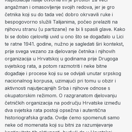
angažman i omasovljenje svojih redova, jer je gro
četnika koji su do tada već dobro okrvavili ruke i
bespogovorno služili Talijanima, počeo prelaziti na
njihovu stranu (u partizane) ne bi li spasili glave. Kako
bi se dobio cjelovitiji uvid u ono što se događalo u Lici
te ratne 1941. godine, nužno je sagledati širi kontekst,
prije svega vezano za djelovanje četnika i njihovih
organizacija u Hrvatskoj u godinama prije Drugoga
svjetskog rata, a potom razmotriti i neke bitne
događaje i procese koji su se odvijali unutar srpskog
nacionalnog korpusa, uzimajući pri tomu u obzir i
aktivnosti najutjecajnijih Srba i njihove odnose s
okupatorskim režimom. O razgranatom djelovanju
četničkih organizacija na području Hrvatske između
dva svjetska rata postoji opsežna i autentična
historiografska građa. Ovdje ćemo spomenuti samo
neke od momenata koji su bitni za razumijevanje