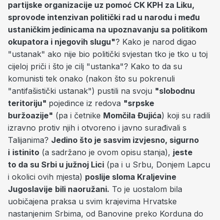
partijske organizacije uz pomoć CK KPH za Liku,
sprovode intenzivan politički rad u narodu i među
ustaničkim jedinicama na upoznavanju sa politikom
okupatora i njegovih slugu"
? Kako je narod digao
"ustanak" ako nije bio politički svjestan tko je tko u toj
cijeloj priči i što je cilj "ustanka"? Kako to da su
komunisti tek onako (nakon što su pokrenuli
"antifašistički ustanak") pustili na svoju
"slobodnu
teritoriju"
pojedince iz redova
"srpske
buržoazije"
(pa i četnike
Momčila Đujića
) koji su radili
izravno protiv njih i otvoreno i javno surađivali s
Talijanima?
Jedino š
to je sasvim izvjesno, sigurno
i
istinito
(a sadržano je ovom opisu stanja),
jeste
to da su Srbi u južnoj Lici
(pa i u Srbu, Donjem Lapcu
i okolici ovih mjesta)
poslije sloma Kraljevine
Jugoslavije
bili naoružani.
To je uostalom bila
uobičajena praksa u svim krajevima Hrvatske
nastanjenim Srbima, od Banovine preko Korduna do