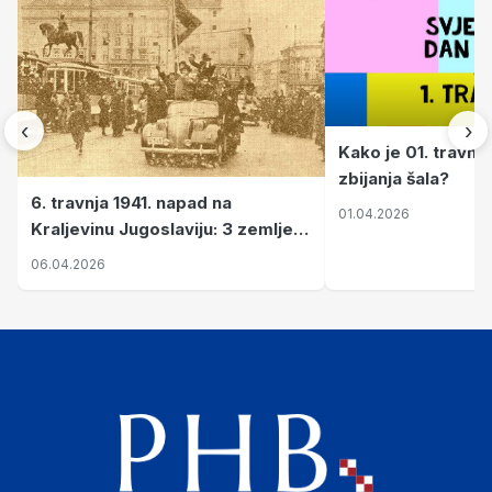
‹
›
Kako je 01. travnj
zbijanja šala?
6. travnja 1941. napad na
01.04.2026
Kraljevinu Jugoslaviju: 3 zemlje
nastale njenim raspadom
06.04.2026