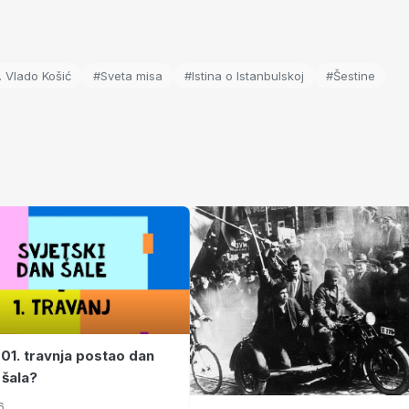
 Vlado Košić
#Sveta misa
#Istina o Istanbulskoj
#Šestine
 01. travnja postao dan
 šala?
6