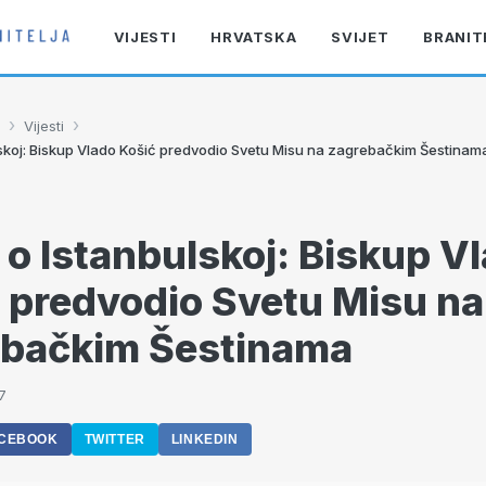
VIJESTI
HRVATSKA
SVIJET
BRANIT
›
›
Vijesti
ulskoj: Biskup Vlado Košić predvodio Svetu Misu na zagrebačkim Šestinam
a o Istanbulskoj: Biskup V
 predvodio Svetu Misu na
ebačkim Šestinama
7
CEBOOK
TWITTER
LINKEDIN