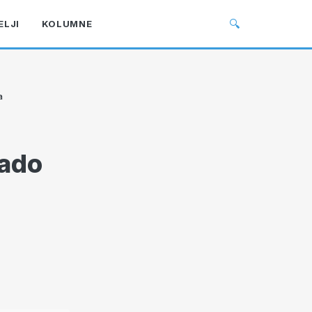
🔍
ELJI
KOLUMNE
a
lado