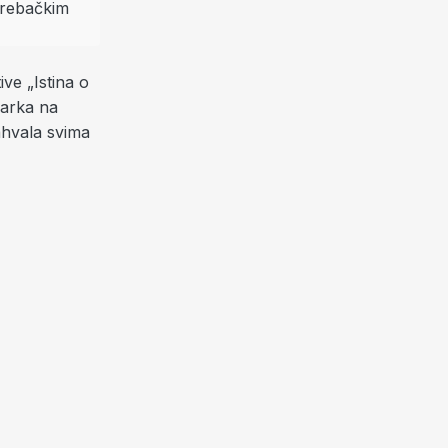
tive
„Istina o
Marka na
ahvala svima