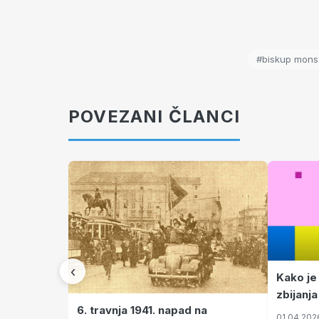
#biskup mons.
POVEZANI ČLANCI
‹
Kako je
zbijanja
6. travnja 1941. napad na
01.04.202