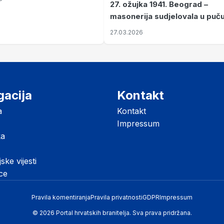
27. ožujka 1941. Beograd –
masonerija sudjelovala u puč
koji je Jugoslaviju odveo u kr
27.03.2026
II. svjetski rat
gacija
Kontakt
a
Kontakt
Impressum
ka
jske vijesti
ice
Pravila komentiranja
Pravila privatnosti
GDPR
Impressum
© 2026 Portal hrvatskih branitelja. Sva prava pridržana.