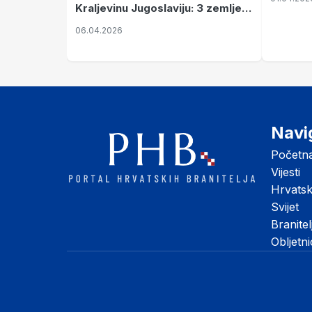
Kraljevinu Jugoslaviju: 3 zemlje
nastale njenim raspadom
06.04.2026
Navi
Početn
Vijesti
Hrvats
Svijet
Branitel
Obljetn