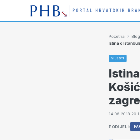
›
Početna
Blog
Istina o Istanb
VIJESTI
Istin
Košić
zagr
14.06.2018 20:1
PODIJELI:
FA