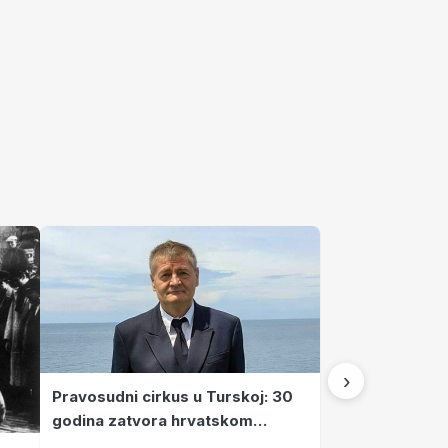
›
Pravosudni cirkus u Turskoj: 30
godina zatvora hrvatskom
kapetanu kojeg su sami pustili