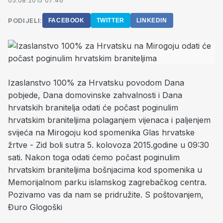
05.08.2015 07:46
PODIJELI:
FACEBOOK
TWITTER
LINKEDIN
Izaslanstvo 100% za Hrvatsku povodom Dana
pobjede, Dana domovinske zahvalnosti i Dana
hrvatskih branitelja odati će počast poginulim
hrvatskim braniteljima polaganjem vijenaca i paljenjem
svijeća na Mirogoju kod spomenika Glas hrvatske
žrtve - Zid boli sutra 5. kolovoza 2015.godine u 09:30
sati. Nakon toga odati ćemo počast poginulim
hrvatskim braniteljima bošnjacima kod spomenika u
Memorijalnom parku islamskog zagrebačkog centra.
Pozivamo vas da nam se pridružite. S poštovanjem,
Đuro Glogoški