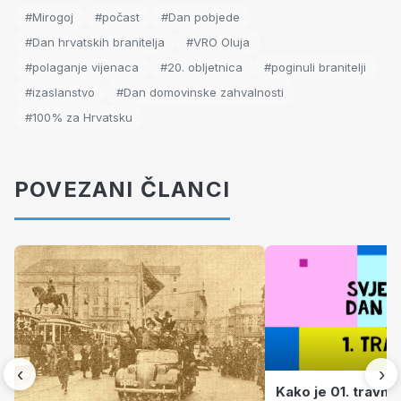
#Mirogoj
#počast
#Dan pobjede
#Dan hrvatskih branitelja
#VRO Oluja
#polaganje vijenaca
#20. obljetnica
#poginuli branitelji
#izaslanstvo
#Dan domovinske zahvalnosti
#100% za Hrvatsku
POVEZANI ČLANCI
‹
›
Kako je 01. travnj