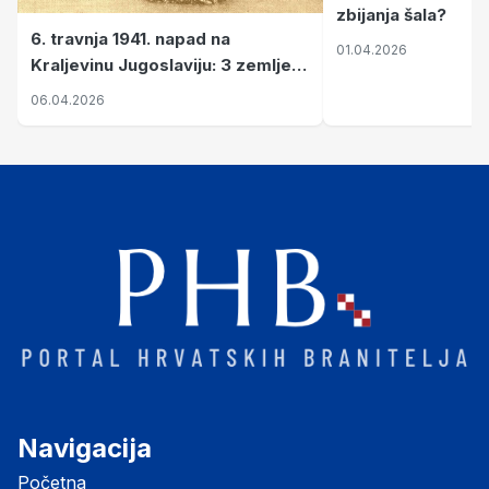
zbijanja šala?
6. travnja 1941. napad na
01.04.2026
Kraljevinu Jugoslaviju: 3 zemlje
nastale njenim raspadom
06.04.2026
Navigacija
Početna