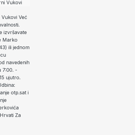
i Vukovi
Već
valnosti.
e izvršavate
e Marko
43) ili jednom
acu
i od navedenih
u 7:00.
-
15 ujutro.
Udbina:
janje otp.sat i
nje
erkovića
 Hrvati Za