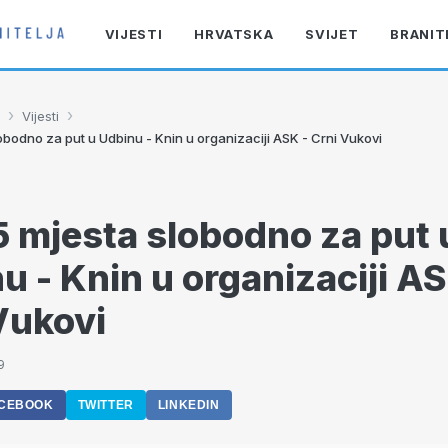
VIJESTI
HRVATSKA
SVIJET
BRANIT
›
›
Vijesti
obodno za put u Udbinu - Knin u organizaciji ASK - Crni Vukovi
5 mjesta slobodno za put 
u - Knin u organizaciji AS
Vukovi
9
CEBOOK
TWITTER
LINKEDIN