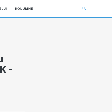
🔍
ELJI
KOLUMNE
u
K -