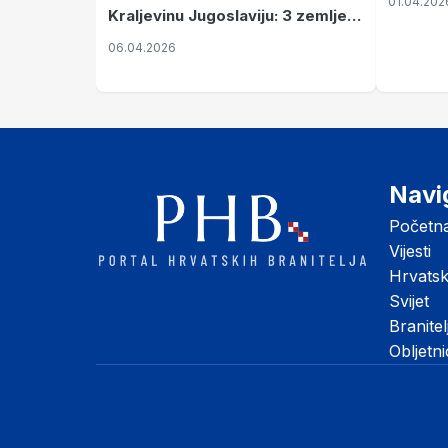
01.04.202
Kraljevinu Jugoslaviju: 3 zemlje
nastale njenim raspadom
06.04.2026
Navi
Početn
Vijesti
Hrvats
Svijet
Branitel
Obljetn