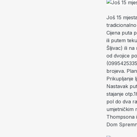
Još 15 mjest
tradicionaln
Cijena puta p
ili putem te
Šljivac) ili 
od dvojice p
(0995425335
brojeva.
Plan
Prikupljanje 
Nastavak put
stajanje otp.
pol do dva r
umjetničkim m
Thompsona i p
Dom Spremn