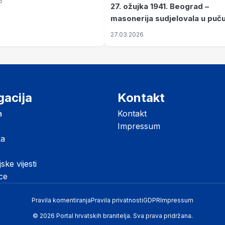
6
27. ožujka 1941. Beograd –
masonerija sudjelovala u puč
koji je Jugoslaviju odveo u kr
27.03.2026
II. svjetski rat
gacija
Kontakt
a
Kontakt
Impressum
ka
jske vijesti
ice
Pravila komentiranja
Pravila privatnosti
GDPR
Impressum
© 2026 Portal hrvatskih branitelja. Sva prava pridržana.