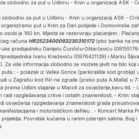
a slobodno za put u Udbinu - Knin u organizaciji ASK - Crn
o organiziramo put u Knin za Dan pobjede i Domovinske zah
o osobi je 160 kn. Mjesta se rezerviraju plaćanjem . Plaćanj
kućeg računa
HR2523400093230310172
(pbz banka na im
na ruke predsjedniku Danijelu Čunčiću-Oštarčeviću (09155178
otpredsjednika Ivanu Kneževiću (0976421139) i Marku Šljiv
).
Za više informacija slobodno se možete javiti na bilo koj
 puta :
- polazak iz Velike Gorice (parkiralište kod groblja) 
ljudi u Zagrebu kod INI-ne zgrade (preko puta A.Malla) u 7:
a prema Udbini stajanje u Macoli za osvježenje,kavu itd.
- 
1h radi razgledavanja crkve i ostalih znamenitosti.
- Knin: sta
adi osvježenja razgledavanja znamenitosti grada prisustvova
anifestacijama i motorističkom defileu .
- Koncert Marka P
rijatelja.
Povratak kućama u ranim jutarnjim satima.
Bog i
i