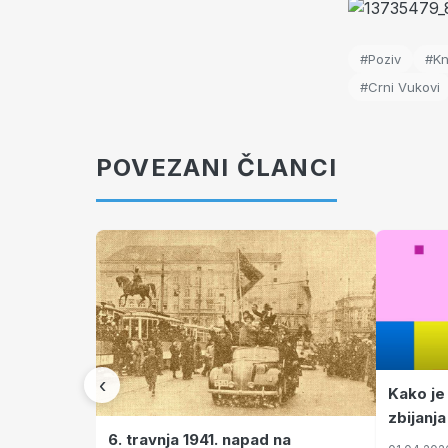
#Poziv
#Kn
#Crni Vukovi
POVEZANI ČLANCI
‹
Kako je
zbijanja
6. travnja 1941. napad na