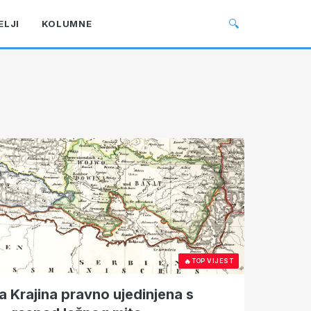
🔍
ELJI
KOLUMNE
🔥
TOP VIJEST
na Krajina pravno ujedinjena s