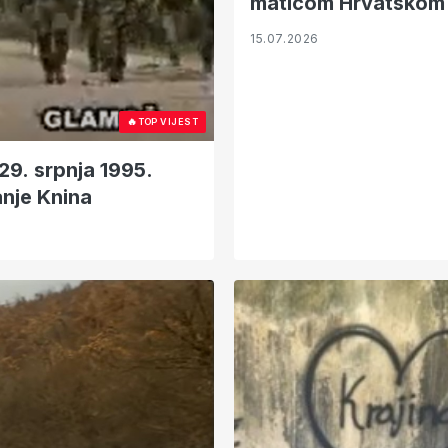
maticom Hrvatskom 
15.07.2026
🔥
TOP VIJEST
29. srpnja 1995.
anje Knina