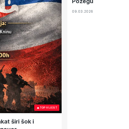
Požegu
09.03.2026
🔥
TOP VIJEST
at širi šok i