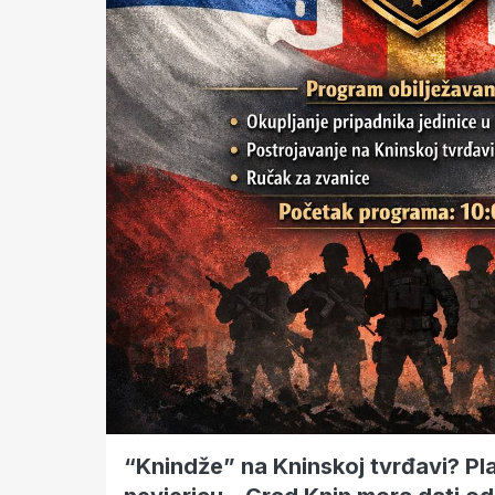
“Knindže” na Kninskoj tvrđavi? Plak