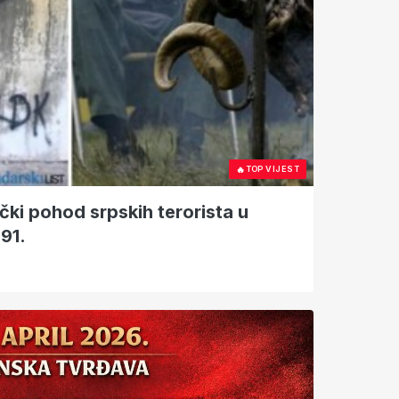
🔥
TOP VIJEST
ački pohod srpskih terorista u
991.