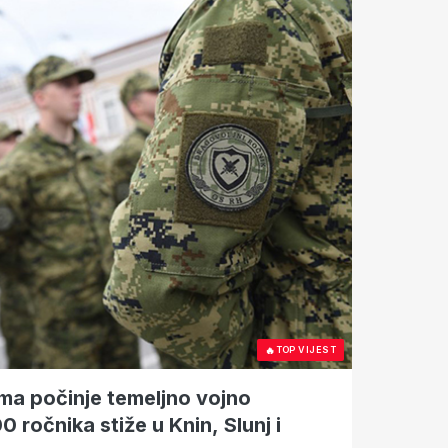
🔥
TOP VIJEST
ma počinje temeljno vojno
 ročnika stiže u Knin, Slunj i