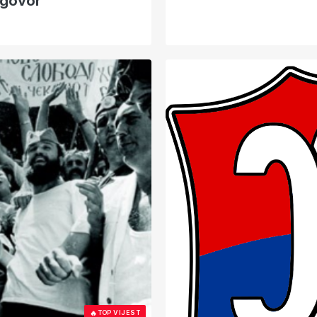
dgovor
🔥
TOP VIJEST