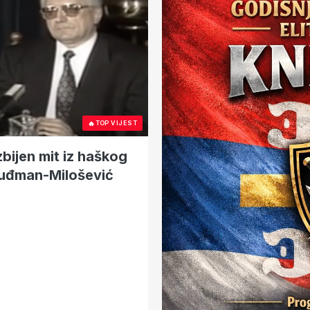
🔥
TOP VIJEST
bijen mit iz haškog
Tuđman-Milošević