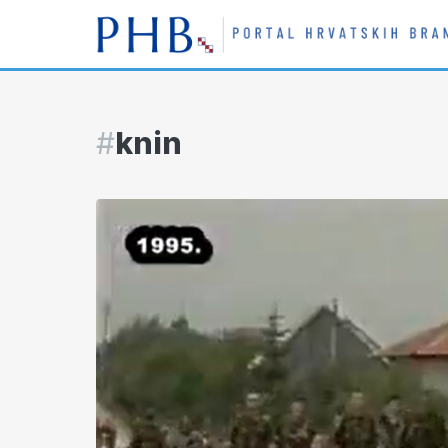
#
knin