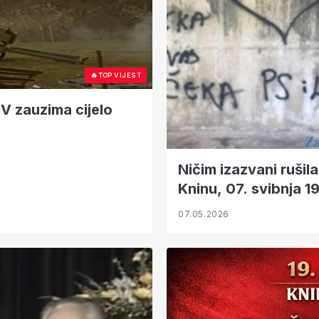
🔥
TOP VIJEST
HV zauzima cijelo
Ničim izazvani rušil
Kninu, 07. svibnja 1
07.05.2026