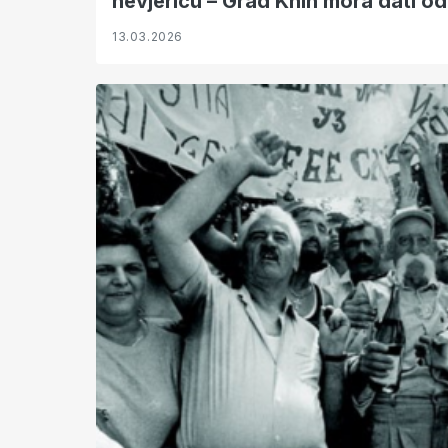
nevjericu – Grad Knin mora dati o
13.03.2026