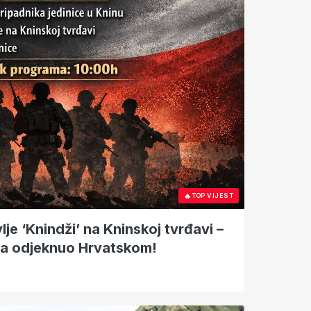
🔥
TOP VIJEST
lje ‘Knindži’ na Kninskoj tvrđavi –
a odjeknuo Hrvatskom!