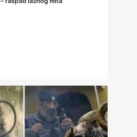
– raspad lažnog mita