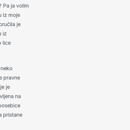
 Pa ja volim
u iz moje
ručila je
 iz
 lice
 neko
je pravne
je je
vljena na
 posebice
a pristane