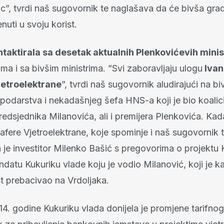
c”, tvrdi naš sugovornik te naglašava da će bivša gra
enuti u svoju korist.
taktirala sa desetak aktualnih Plenkovićevih minis
ima i sa bivšim ministrima. ”Svi zaboravljaju ulogu
Ivan
jetroelektrane
”, tvrdi naš sugovornik aludirajući na b
podarstva i nekadašnjeg šefa HNS-a koji je bio koalici
edsjednika Milanovića, ali i premijera Plenkovića. Kad
afere Vjetroelektrane, koje spominje i naš sugovornik 
a je investitor Milenko Bašić s pregovorima o projektu
atu Kukuriku vlade koju je vodio Milanović, koji je ka
 prebacivao na Vrdoljaka.
14. godine Kukuriku vlada donijela je promjene tarifno