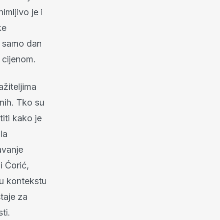
mljivo je i
ke
io samo dan
 cijenom.
ažiteljima
nih. Tko su
iti kako je
la
avanje
i Ćorić,
u kontekstu
taje za
ti.