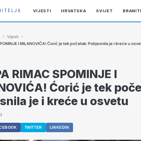
VIJESTI
HRVATSKA
SVIJET
BRANIT
›
›
Vijesti
OMINJE I MILANOVIĆA! Ćorić je tek početak: Pobjesnila je i kreće u osve
PA RIMAC SPOMINJE I
OVIĆA! Ćorić je tek poče
snila je i kreće u osvetu
03
CEBOOK
TWITTER
LINKEDIN