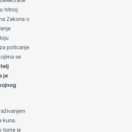
roelektrane
o hitnoj
ama Zakona o
đenje
loju
za poticanje
kojima se
telj
 je
okojnog
raživanjem
a kuna.
o tome je