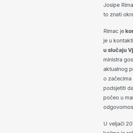
Josipe Rima
to znati okr
Rimac je
kon
je u kontakt
u slučaju V
ministra gos
aktualnog pr
o začecima 
podsjetiti d
počeo u mand
odgovornost
U veljači 20