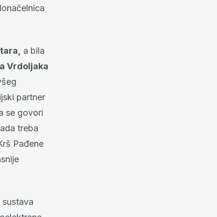
donačelnica
tara,
a bila
a Vrdoljaka
ivšeg
jski partner
a se govori
tada treba
 Krš Pađene
snije
g sustava