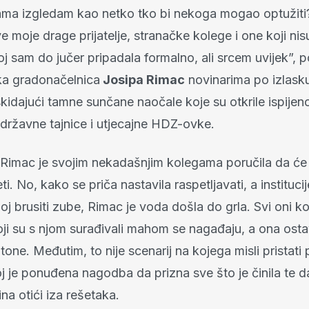
 vama izgledam kao netko tko bi nekoga mogao optužiti?
ve moje drage prijatelje, stranačke kolege i one koji nis
oj sam do jučer pripadala formalno, ali srcem uvijek”, po
ka gradonačelnica
Josipa Rimac
novinarima po izlasku
idajući tamne sunčane naočale koje su otkrile ispijeno
državne tajnice i utjecajne HDZ-ovke.
 Rimac je svojim nekadašnjim kolegama poručila da će
eti. No, kako se priča nastavila raspetljavati, a instituci
oj brusiti zube, Rimac je voda došla do grla. Svi oni ko
koji su s njom surađivali mahom se nagađaju, a ona osta
 tone. Međutim, to nije scenarij na kojega misli pristati
j je ponuđena nagodba da prizna sve što je činila te d
na otići iza rešetaka.