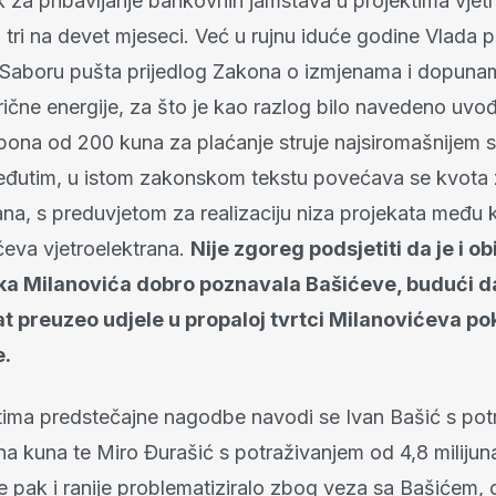
k za pribavljanje bankovnih jamstava u projektima vjet
 tri na devet mjeseci. Već u rujnu iduće godine Vlada p
 Saboru pušta prijedlog Zakona o izmjenama i dopun
trične energije, za što je kao razlog bilo navedeno uvo
pona od 200 kuna za plaćanje struje najsiromašnijem s
đutim, u istom zakonskom tekstu povećava se kvota 
ana, s preduvjetom za realizaciju niza projekata među 
ćeva vjetroelektrana.
Nije zgoreg podsjetiti da je i obi
ka Milanovića dobro poznavala Bašićeve, budući da
t preuzeo udjele u propaloj tvrtci Milanovićeva p
e.
ma predstečajne nagodbe navodi se Ivan Bašić s pot
una kuna te Miro Đurašić s potraživanjem od 4,8 milijun
e pak i ranije problematiziralo zbog veza sa Bašićem, 