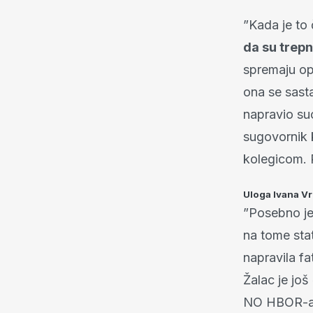
”Kada je to 
da su trepnu
spremaju opt
ona se sasta
napravio su
sugovornik 
kolegicom. 
Uloga Ivana Vr
”Posebno je 
na tome stat
napravila fa
Žalac je još 
NO HBOR-a, b