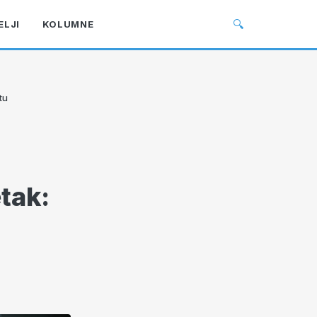
🔍
ELJI
KOLUMNE
tu
tak: