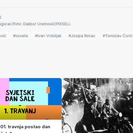
r
gorac/Foto: Dalibor Uremović/PIXSELL
vić
#osveta
#Ivan Vrdoljak
#Josipa Rimac
#Tomislav Ćorić
 01. travnja postao dan