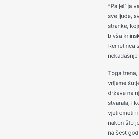
”Pa jel’ ja
sve ljude, s
stranke, koj
bivša knins
Remetinca sk
nekadašnje 
Toga trena,
vrijeme šutj
države na nj
stvarala, i 
vjetrometini
nakon što jo
na šest godi