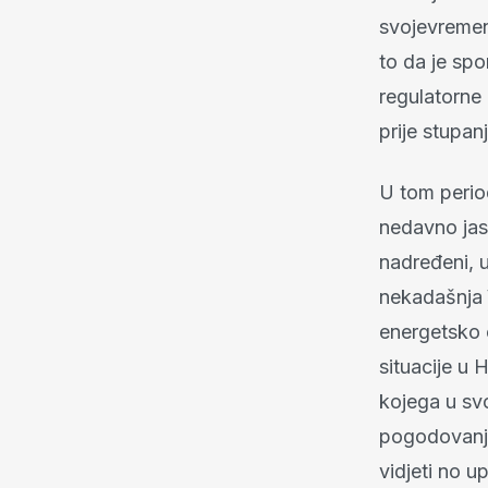
svojevremeno
to da je spo
regulatorne 
prije stupa
U tom period
nedavno jas
nadređeni, u
nekadašnja
energetsko 
situacije u 
kojega u sv
pogodovanja
vidjeti no u