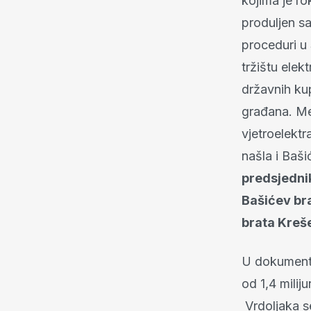
kojima je ro
produljen sa
proceduri u
tržištu elek
državnih ku
građana. Me
vjetroelektr
našla i Baši
predsjedni
Bašićev bra
brata Kreš
U dokumenti
od 1,4 milij
Vrdoljaka s