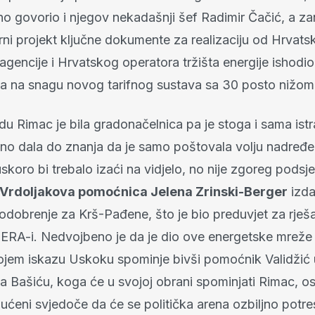
 govorio i njegov nekadašnji šef Radimir Čačić, a zani
rni projekt ključne dokumente za realizaciju od Hrvats
agencije i Hrvatskog operatora tržišta energije ishod
nja na snagu novog tarifnog sustava sa 30 posto nižom
u Rimac je bila gradonačelnica pa je stoga i sama istr
no dala do znanja da je samo poštovala volju nadređe
skoro bi trebalo izaći na vidjelo, no nije zgoreg podsjet
Vrdoljakova pomoćnica Jelena Zrinski-Berger
izda
odobrenje za Krš-Pađene, što je bio preduvjet za rješ
HERA-i. Nedvojbeno je da je dio ove energetske mreže 
ojem iskazu Uskoku spominje bivši pomoćnik Validžić 
 Bašiću, koga će u svojoj obrani spominjati Rimac, os
pućeni svjedoče da će se politička arena ozbiljno potres