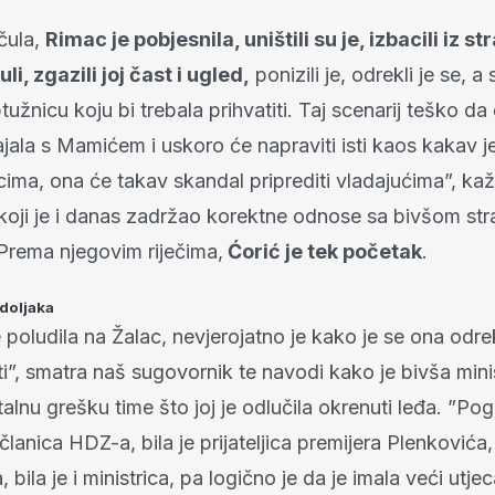
čula,
Rimac je pobjesnila, uništili su je, izbacili iz s
li, zgazili joj čast i ugled,
ponizili je, odrekli je se, a 
užnicu koju bi trebala prihvatiti. Taj scenarij teško da 
jala s Mamićem i uskoro će napraviti isti kaos kakav j
cima, ona će takav skandal priprediti vladajućima”, ka
koji je i danas zadržao korektne odnose sa bivšom s
Prema njegovim riječima,
Ćorić je tek početak
.
doljaka
poludila na Žalac, nevjerojatno je kako je se ona odre
i”, smatra naš sugovornik te navodi kako je bivša mini
talnu grešku time što joj je odlučila okrenuti leđa. ”Pog
članica HDZ-a, bila je prijateljica premijera Plenkovića, 
ila je i ministrica, pa logično je da je imala veći utjec