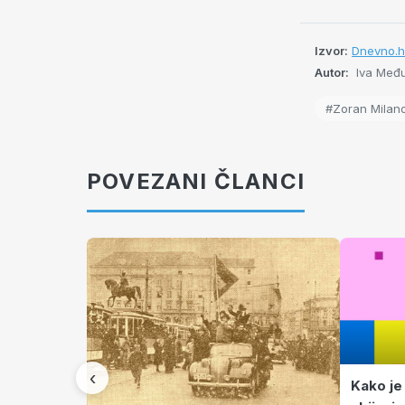
Izvor:
Dnevno.h
Autor:
Iva Među
#Zoran Milano
POVEZANI ČLANCI
‹
Kako je