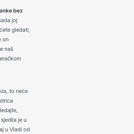
tranke bez
sada joj
ćete gledati,
e on
že naš
tranačkom
kla, to neće
strica
ledajte,
sjedila je u
aj u Vladi od