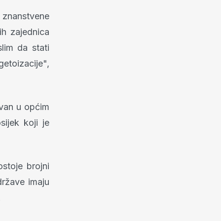
 i znanstvene
kih zajednica
lim da stati
etoizacije",
tivan u općim
ijek koji je
toje brojni
države imaju
.