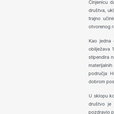
Činjenicu d
društva, ukl
trajno učin
otvorenog ra
Kao jedna o
obilježava 
stipendira 
materijalni
područja Hr
dobrom posl
U sklopu ko
društvo je 
pozdravio p