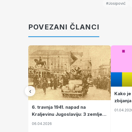
#Josipović
POVEZANI ČLANCI
‹
Kako je
zbijanja
6. travnja 1941. napad na
01.04.202
Kraljevinu Jugoslaviju: 3 zemlje
nastale njenim raspadom
06.04.2026