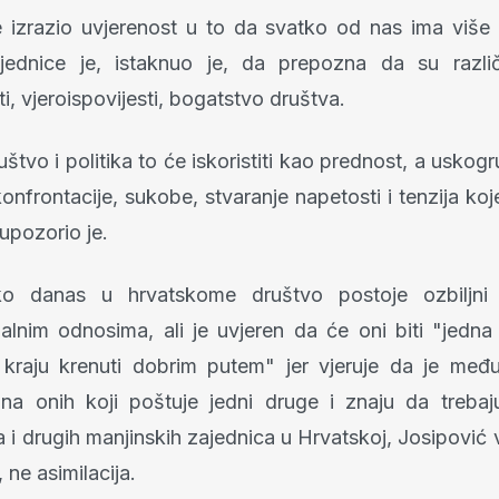
e izrazio uvjerenost u to da svatko od nas ima više i
ednice je, istaknuo je, da prepozna da su različit
i, vjeroispovijesti, bogatstvo društva.
tvo i politika to će iskoristiti kao prednost, a uskogr
konfrontacije, sukobe, stvaranje napetosti i tenzija ko
upozorio je.
o danas u hrvatskome društvo postoje ozbiljni
lnim odnosima, ali je uvjeren da će oni biti "jedn
kraju krenuti dobrim putem" jer vjeruje da je međ
na onih koji poštuje jedni druge i znaju da trebaju
 i drugih manjinskih zajednica u Hrvatskoj, Josipović v
, ne asimilacija.