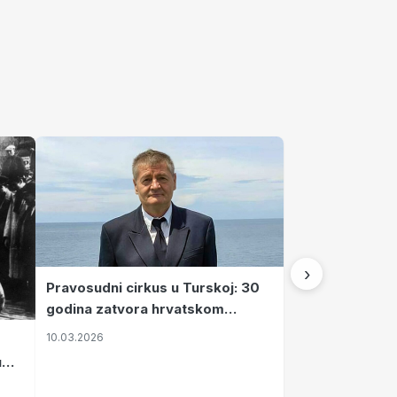
›
Pravosudni cirkus u Turskoj: 30
godina zatvora hrvatskom
kapetanu kojeg su sami pustili
10.03.2026
u
vavi