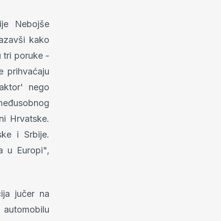
ije Nebojše
kazavši kako
 tri poruke -
e prihvaćaju
faktor' nego
 međusobnog
ni Hrvatske.
ke i Srbije.
a u Europi",
ija jučer na
m automobilu