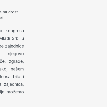
 a mudrost
ti,
na kongresu
Mladi Srbi u
ske zajednice
 i njegovo
če, zgrade,
atskoj, našem
dnosa bilo i
a zajednica,
bolje možemo