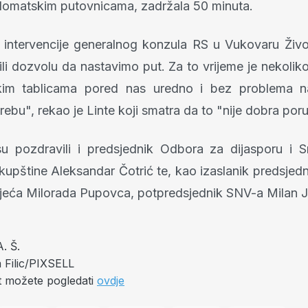
iplomatskim putovnicama, zadržala 50 minuta.
intervencije generalnog konzula RS u Vukovaru Živ
li dozvolu da nastavimo put. Za to vrijeme je nekolik
skim tablicama pored nas uredno i bez problema na
bu", rekao je Linte koji smatra da to "nije dobra por
u pozdravili i predsjednik Odbora za dijasporu i S
skupštine Aleksandar Čotrić te, kao izaslanik predsjed
jeća Milorada Pupovca, potpredsjednik SNV-a Milan J
. Š.
 Filic/PIXSELL
st možete pogledati
ovdje