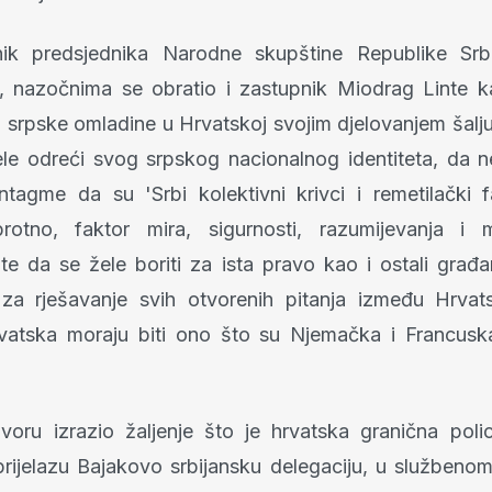
nik predsjednika Narodne skupštine Republike Srb
, nazočnima se obratio i zastupnik Miodrag Linte 
 srpske omladine u Hrvatskoj svojim djelovanjem šalju
le odreći svog srpskog nacionalnog identiteta, da n
sintagme da su 'Srbi kolektivni krivci i remetilački 
rotno, faktor mira, sigurnosti, razumijevanja i
te da se žele boriti za ista pravo kao i ostali građa
za rješavanje svih otvorenih pitanja između Hrvats
rvatska moraju biti ono što su Njemačka i Francusk
ru izrazio žaljenje što je hrvatska granična polic
rijelazu Bajakovo srbijansku delegaciju, u službeno