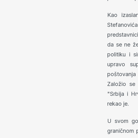
Kao izasla
Stefanovića
predstavnici
da se ne že
politiku i 
upravo sup
poštovanja 
Založio se 
"Srbija i H
rekao je.
U svom govo
graničnom p