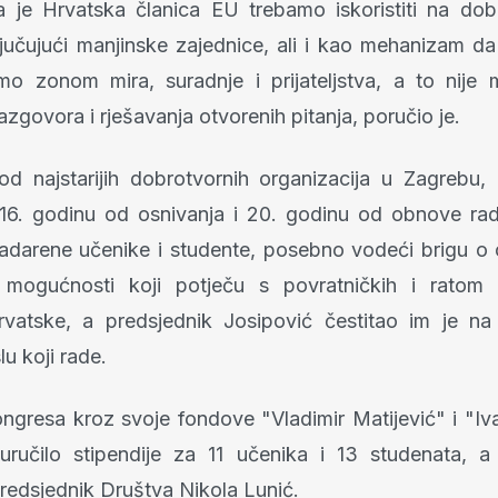
a je Hrvatska članica EU trebamo iskoristiti na dobr
jučujući manjinske zajednice, ali i kao mehanizam da 
imo zonom mira, suradnje i prijateljstva, a to nij
zgovora i rješavanja otvorenih pitanja, poručio je.
d najstarijih dobrotvornih organizacija u Zagrebu, 
116. godinu od osnivanja i 20. godinu od obnove rad
nadarene učenike i studente, posebno vodeći brigu o o
h mogućnosti koji potječu s povratničkih i ratom 
vatske, a predsjednik Josipović čestitao im je na
u koji rade.
ngresa kroz svoje fondove "Vladimir Matijević" i "Iv
uručilo stipendije za 11 učenika i 13 studenata, 
redsjednik Društva Nikola Lunić.