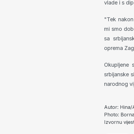
vlade i s d
"Tek nakon 
mi smo dobi
sa srbijan
oprema Zagre
Okupljene s
srbijanske 
narodnog vi
Autor:
Hina/A
Photo:
Borna
Izvornu vije