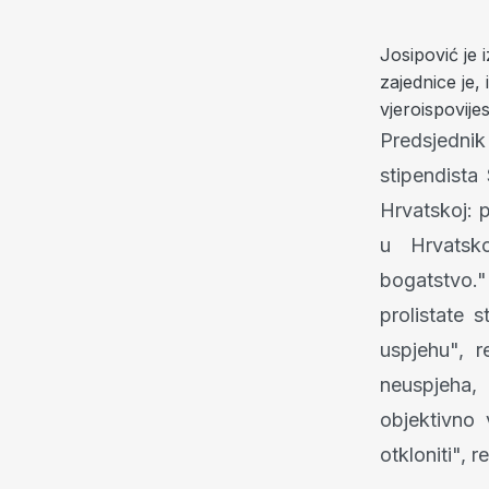
Josipović je 
zajednice je, 
vjeroispovije
Predsjedni
stipendista
Hrvatskoj: p
u Hrvatsk
bogatstvo.
prolistate s
uspjehu", r
neuspjeha, 
objektivno 
otkloniti", r