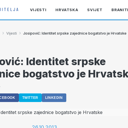
VIJESTI
HRVATSKA
SVIJET
BRANIT
›
›
Vijesti
Josipović: Identitet srpske zajednice bogatstvo je Hrvatske
ović: Identitet srpske
nice bogatstvo je Hrvats
4
CEBOOK
TWITTER
LINKEDIN