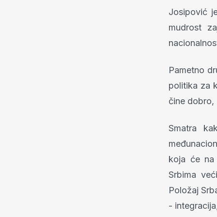
Josipović j
mudrost zaj
nacionalnost
Pametno druš
politika za 
čine dobro, 
Smatra kak
međunaciona
koja će na 
Srbima veći
Položaj Srba
- integracija