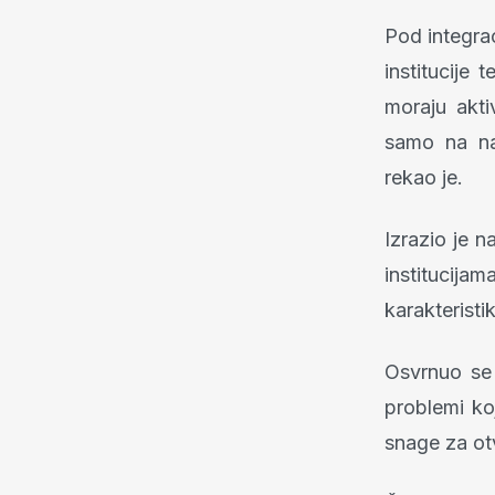
Pod integrac
institucije 
moraju akti
samo na nac
rekao je.
Izrazio je n
institucija
karakterist
Osvrnuo se
problemi ko
snage za ot