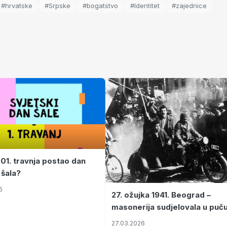
#hrvatske
#Srpske
#bogatstvo
#Identitet
#zajednice
 01. travnja postao dan
 šala?
6
27. ožujka 1941. Beograd –
masonerija sudjelovala u puč
koji je Jugoslaviju odveo u kr
27.03.2026