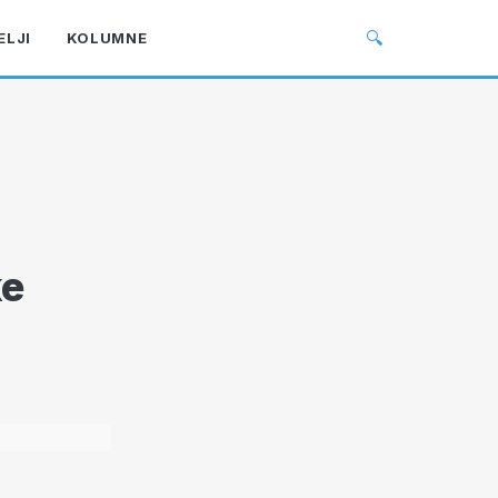
🔍
ELJI
KOLUMNE
ke