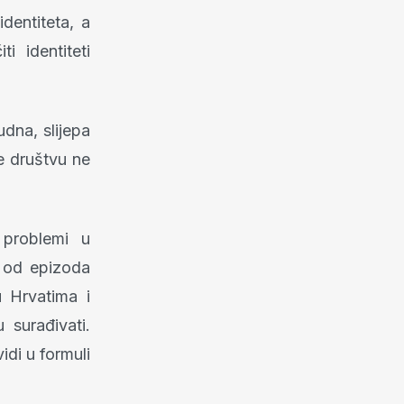
dentiteta, a
i identiteti
udna, slijepa
je društvu ne
 problemi u
a od epizoda
u Hrvatima i
 surađivati.
idi u formuli