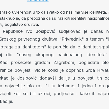
izrazio uvjerenost u to da svatko od nas ima više identiteta,
istaknuo je, da prepozna da su različiti identiteti nacionalnos
sti, bogatstvo društva.
k Republike Ivo Josipović sudjelovao je danas 
 Srpskog privrednog društva "Privrednik" s temom "
otraga za identitetom" te poručio da je identitet srp
oj dio "našeg ukupnog nacionalnog identiteta"
"Kad prošećete gradom Zagrebom, pogledate plo
tranice povijesti, vidite koliki je doprinos Srba Hrv
ekao je Josipović dodavši da je u povijesti tih o
a najveći je bio rat. "I tu trebamo, i jedna i drug
vidjeti koji su bili uzroci, posljedice i kako ih naj
ekao je.