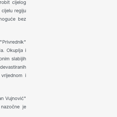
obit cijelog
cijelu regiju
e moguće bez
"Privrednik"
a. Okuplja i
nim slabijih
devastiranih
 vrijednom i
an Vujnović"
a nazočne je