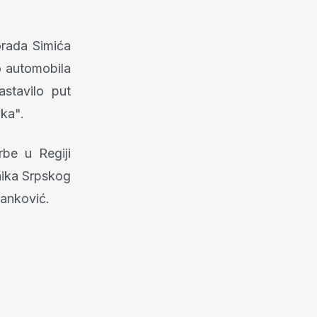
orada Simića
o automobila
stavilo put
uka".
rbe u Regiji
nika Srpskog
anković.