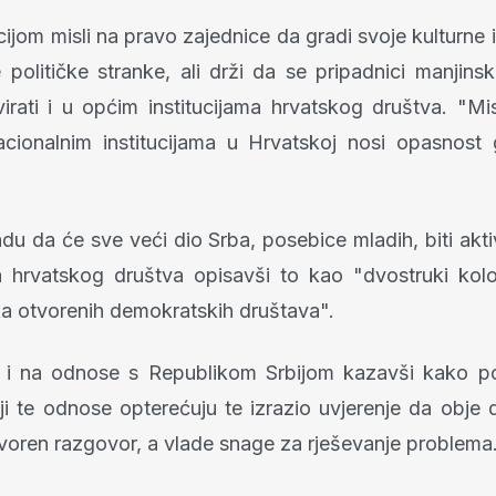
ijom misli na pravo zajednice da gradi svoje kulturne
te političke stranke, ali drži da se pripadnici manjins
virati i u općim institucijama hrvatskog društva. "Mis
ionalnim institucijama u Hrvatskoj nosi opasnost g
adu da će sve veći dio Srba, posebice mladih, biti ak
ma hrvatskog društva opisavši to kao "dvostruki kolos
ika otvorenih demokratskih društava".
 i na odnose s Republikom Srbijom kazavši kako pos
ji te odnose opterećuju te izrazio uvjerenje da obje 
voren razgovor, a vlade snage za rješevanje problema