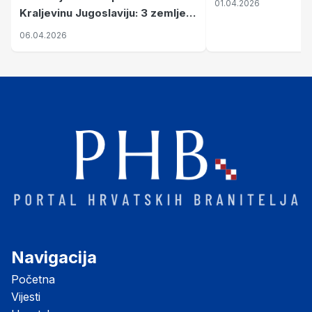
01.04.2026
Kraljevinu Jugoslaviju: 3 zemlje
nastale njenim raspadom
06.04.2026
Navigacija
Početna
Vijesti