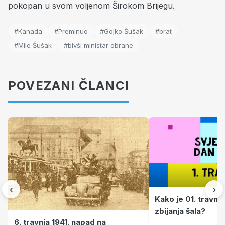
pokopan u svom voljenom Širokom Brijegu.
#Kanada
#Preminuo
#Gojko Šušak
#brat
#Mile Šušak
#bivši ministar obrane
POVEZANI ČLANCI
‹
›
Kako je 01. travnj
zbijanja šala?
6. travnja 1941. napad na