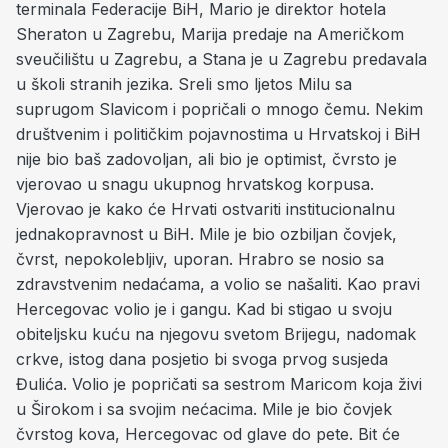
terminala Federacije BiH, Mario je direktor hotela
Sheraton u Zagrebu, Marija predaje na Američkom
sveučilištu u Zagrebu, a Stana je u Zagrebu predavala
u školi stranih jezika. Sreli smo ljetos Milu sa
suprugom Slavicom i popričali o mnogo čemu. Nekim
društvenim i političkim pojavnostima u Hrvatskoj i BiH
nije bio baš zadovoljan, ali bio je optimist, čvrsto je
vjerovao u snagu ukupnog hrvatskog korpusa.
Vjerovao je kako će Hrvati ostvariti institucionalnu
jednakopravnost u BiH. Mile je bio ozbiljan čovjek,
čvrst, nepokolebljiv, uporan. Hrabro se nosio sa
zdravstvenim nedaćama, a volio se našaliti. Kao pravi
Hercegovac volio je i gangu. Kad bi stigao u svoju
obiteljsku kuću na njegovu svetom Brijegu, nadomak
crkve, istog dana posjetio bi svoga prvog susjeda
Đulića. Volio je popričati sa sestrom Maricom koja živi
u Širokom i sa svojim nećacima. Mile je bio čovjek
čvrstog kova, Hercegovac od glave do pete. Bit će