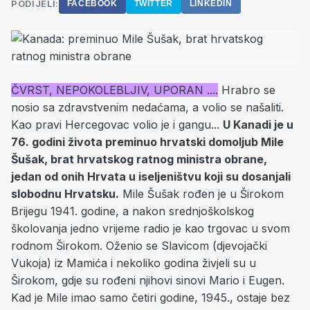
PODIJELI:
FACEBOOK
TWITTER
LINKEDIN
ČVRST, NEPOKOLEBLJIV, UPORAN ....
Hrabro se
nosio sa zdravstvenim nedaćama, a volio se našaliti.
Kao pravi Hercegovac volio je i gangu...
U Kanadi je u
76. godini života preminuo hrvatski domoljub Mile
Šušak, brat hrvatskog ratnog ministra obrane,
jedan od onih Hrvata u iseljeništvu koji su dosanjali
slobodnu Hrvatsku.
Mile Šušak rođen je u Širokom
Brijegu 1941. godine, a nakon srednjoškolskog
školovanja jedno vrijeme radio je kao trgovac u svom
rodnom Širokom. Oženio se Slavicom (djevojački
Vukoja) iz Mamića i nekoliko godina živjeli su u
Širokom, gdje su rođeni njihovi sinovi Mario i Eugen.
Kad je Mile imao samo četiri godine, 1945., ostaje bez