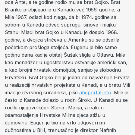
oca Ante, a te godine rodio mu se brat Gojko. Brat
Branko prebjegao je u Kanadu već 1956. godine, a
Mile 1967. odlazi kod njega, da bi 1974. godine sa
sobom u Kanadu odveo suprugu, sinove i majku
Stanu. Mlađi brat Gojko u Kanadu je dospio 1968.
godine, a dvojica stričeva u Ameriku su se odselila
početkom prošloga stoljeća. Eugenu je bilo samo
godinu dana kad je obitelj Šušak stigla u Ottawu. Mile
kao menadžer u ugostiteljstvu ostvaruje američki san,
a kao brojni hrvatski domoljubi, sanjao je slobodnu
Hrvatsku. Brat Gojko bio je jedan od najvažnijih Hrvata
u realizaciji hrvatskih projekata u Kanadi, a u bratu Mili
imao je izvrsnog suradnika, piše
abcportal.info
. Mile je
često iz Kanade dolazio u rodni Široki. U Kanadi su se
rodile njegove kćeri Stana i Marija, a nakon
osamostaljenja Hrvatske Milina djeca stižu u
domovinu. Eugen je bio na vrlo odgovornim
dužnostima u BiH, trenutačno je direktor Naftnih