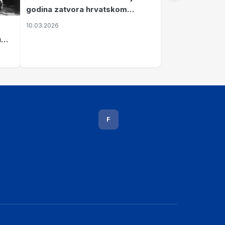
godina zatvora hrvatskom
kapetanu kojeg su sami pustili
10.03.2026
u
vavi
F