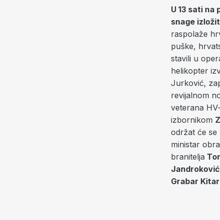
U 13 sati n
snage izloži
raspolaže hr
puške, hrvat
stavili u ope
helikopter i
Jurković, za
revijalnom 
veterana HV-a
izbornikom
Z
održat će se 
ministar obr
branitelja
To
Jandroković
Grabar Kitar