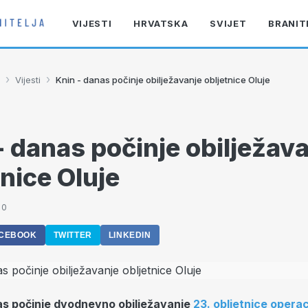
VIJESTI
HRVATSKA
SVIJET
BRANIT
›
›
Vijesti
Knin - danas počinje obilježavanje obljetnice Oluje
- danas počinje obilježav
tnice Oluje
30
CEBOOK
TWITTER
LINKEDIN
as počinje dvodnevno obilježavanje
23. obljetnice operac