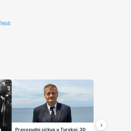
jesti
›
Pravosudni cirkus u Turskoj: 30