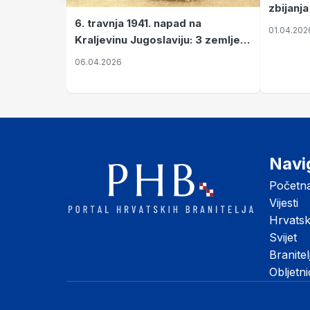
zbijanja
6. travnja 1941. napad na
01.04.202
Kraljevinu Jugoslaviju: 3 zemlje
nastale njenim raspadom
06.04.2026
Navi
Početn
Vijesti
Hrvats
Svijet
Branitel
Obljetn