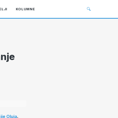
🔍
ELJI
KOLUMNE
anje
ije Oluja
.