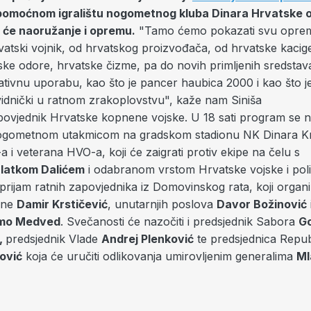
a pomoćnom igralištu nogometnog kluba Dinara Hrvatske 
t će naoružanje i opremu.
"Tamo ćemo pokazati svu opre
vatski vojnik, od hrvatskog proizvođača, od hrvatske kacig
ske odore, hrvatske čizme, pa do novih primljenih sredstav
rativnu uporabu, kao što je pancer haubica 2000 i kao što 
zvidnički u ratnom zrakoplovstvu", kaže nam Siniša
povjednik Hrvatske kopnene vojske. U 18 sati program se n
nogometnom utakmicom na gradskom stadionu NK Dinara K
 i veterana HVO-a, koji će zaigrati protiv ekipe na čelu s
latkom Dalićem
i odabranom vrstom Hrvatske vojske i polic
prijam ratnih zapovjednika iz Domovinskog rata, koji organi
ane
Damir Krstičević
, unutarnjih poslova
Davor Božinović
mo Medved
. Svečanosti će nazočiti i predsjednik Sabora
G
,
predsjednik Vlade
Andrej Plenković
te predsjednica Repu
ović
koja će uručiti odlikovanja umirovljenim generalima
Ml