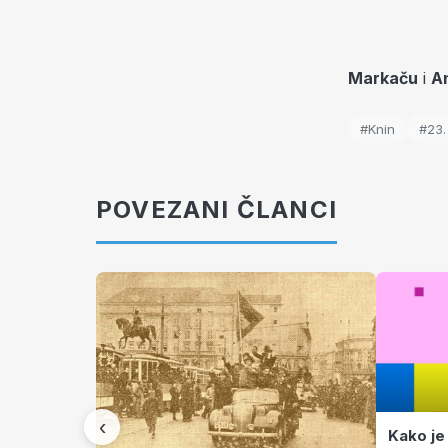
Markaču
i
An
#Knin
#23.
POVEZANI ČLANCI
‹
Kako je