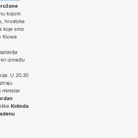
oružane
mu kojom
e, hrvatske
a koje smo
je Kiowa
astavlja
nin između
ije. U 20.30
ziraju
i ministar
ordan
blike
Kolinda
adenu