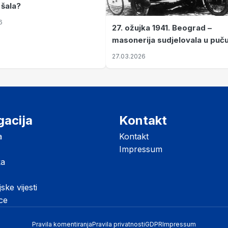
 šala?
6
27. ožujka 1941. Beograd –
masonerija sudjelovala u puč
koji je Jugoslaviju odveo u kr
27.03.2026
II. svjetski rat
gacija
Kontakt
a
Kontakt
Impressum
ka
jske vijesti
ice
Pravila komentiranja
Pravila privatnosti
GDPR
Impressum