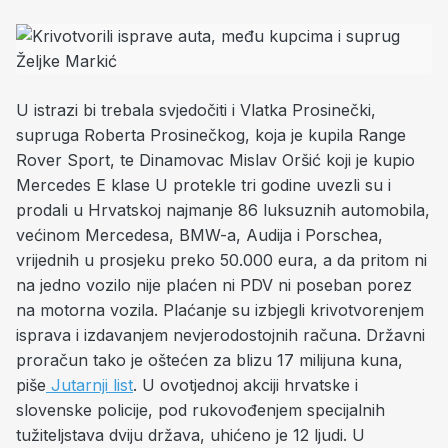
U istrazi bi trebala svjedočiti i Vlatka Prosinečki,
supruga Roberta Prosinečkog, koja je kupila Range
Rover Sport, te Dinamovac Mislav Oršić koji je kupio
Mercedes E klase U protekle tri godine uvezli su i
prodali u Hrvatskoj najmanje 86 luksuznih automobila,
većinom Mercedesa, BMW-a, Audija i Porschea,
vrijednih u prosjeku preko 50.000 eura, a da pritom ni
na jedno vozilo nije plaćen ni PDV ni poseban porez
na motorna vozila. Plaćanje su izbjegli krivotvorenjem
isprava i izdavanjem nevjerodostojnih računa. Državni
proračun tako je oštećen za blizu 17 milijuna kuna,
piše
Jutarnji list
. U ovotjednoj akciji hrvatske i
slovenske policije, pod rukovođenjem specijalnih
tužiteljstava dviju država, uhićeno je 12 ljudi. U