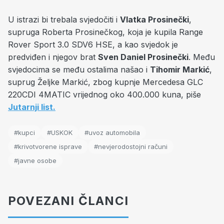
U istrazi bi trebala svjedočiti i
Vlatka Prosinečki
,
supruga Roberta Prosinečkog, koja je kupila Range
Rover Sport 3.0 SDV6 HSE, a kao svjedok je
predviđen i njegov brat
Sven Daniel Prosinečki
. Među
svjedocima se među ostalima našao i
Tihomir Markić
,
suprug Željke Markić, zbog kupnje Mercedesa GLC
220CDI 4MATIC vrijednog oko 400.000 kuna, piše
Jutarnji list.
#kupci
#USKOK
#uvoz automobila
#krivotvorene isprave
#nevjerodostojni računi
#javne osobe
POVEZANI ČLANCI