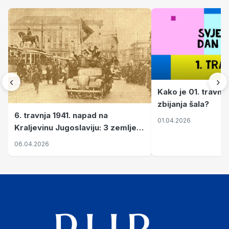
‹
›
Kako je 01. travnj
zbijanja šala?
6. travnja 1941. napad na
01.04.2026
Kraljevinu Jugoslaviju: 3 zemlje
nastale njenim raspadom
06.04.2026