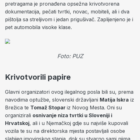
pretragama je pronađena opsežna krivotvorena
dokumentacija, pečati tvrtki, novac, mobiteli, ali i dva
pištolja sa streljivom i jedan prigušivač. Zaplijenjeno je i
pet automobila visoke klase.
Foto: PUZ
Krivotvorili papire
Glavni organizatori ovog ilegalnog posla bili su, prema
navodima optužbe, slovenski državljani
Matija Iskra
iz
Brežica te
Tomaž Stopar
iz Novog Mesta. Oni su
organizirali
osnivanje niza tvrtki u Sloveniji i
Hrvatskoj
, ali i u Njemačkoj gdje su najviše kupovali
vozila te su na direktorska mjesta postavljali osobe
slabijeg imovinskog stanja, dok su stvarno sami njima