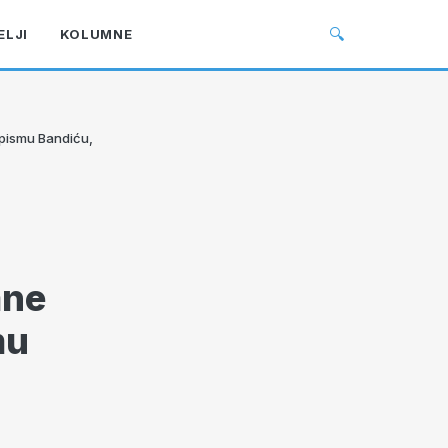
🔍
ELJI
KOLUMNE
 pismu Bandiću,
ane
mu