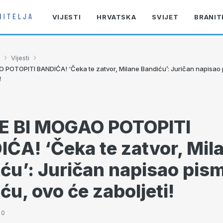
VIJESTI
HRVATSKA
SVIJET
BRANIT
›
›
Vijesti
POTOPITI BANDIĆA! ‘Čeka te zatvor, Milane Bandiću’: Juričan napisao
!
E BI MOGAO POTOPITI
ĆA! ‘Čeka te zatvor, Mil
ću’: Juričan napisao pis
ću, ovo će zaboljeti!
00