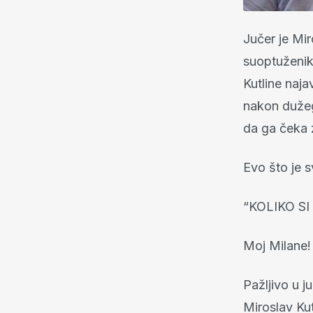
Jučer je Mi
suoptuženiku
Kutline naja
nakon duže
da ga čeka 
Evo što je 
“KOLIKO S
Moj Milane!
Pažljivo u 
Miroslav Kut