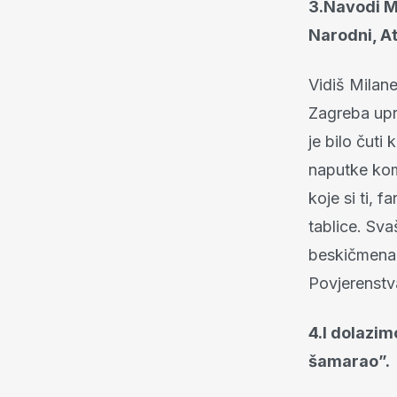
3.Navodi Mi
Narodni, A
Vidiš Milan
Zagreba upr
je bilo čuti
naputke kom
koje si ti, 
tablice. Sv
beskičmena 
Povjerenstv
4.I dolazim
šamarao”.