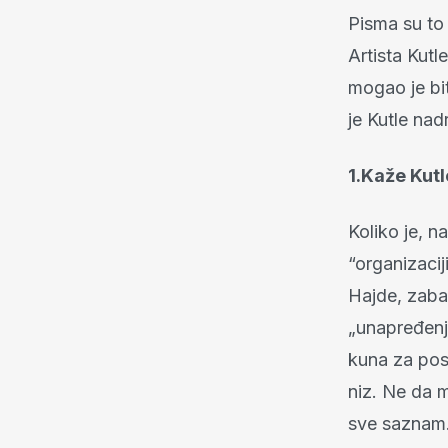
Pisma su to 
Artista Kutl
mogao je bi
je Kutle na
1.Kaže Kutl
Koliko je, n
“organizacij
Hajde, zaba
„unapređenj
kuna za pos
niz. Ne da m
sve saznam. 