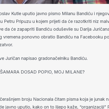
roslav Kutle uputio javno pismo Milanu Bandiću i njeg
 Petru Pripuzu u kojem prijeti da će razotkriti niz malv
ve da će zapapriti Bandiću oduševile su Darija Juričana
g vremena ponovno obratio Bandiću na Facebooku po
zatvor.
sve Juričan napisao gradonačelniku Bandiću.
I ŠAMARA DOSAD POPIO, MOJ MILANE?
jučerašnjem broju Nacionala čitam pisma koja je junak
le javno uputio, kako on to lijepo kaže, “organizaciji” 