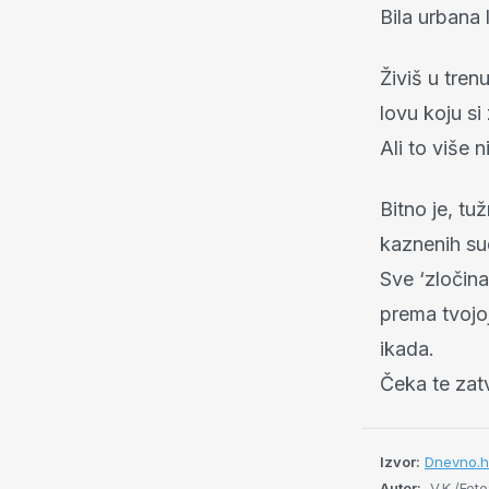
Bila urbana l
Živiš u tren
lovu koju si
Ali to više n
Bitno je, tu
kaznenih su
Sve ‘zločina
prema tvojoj
ikada.
Čeka te zatv
Izvor:
Dnevno.h
Autor:
V.K./Foto