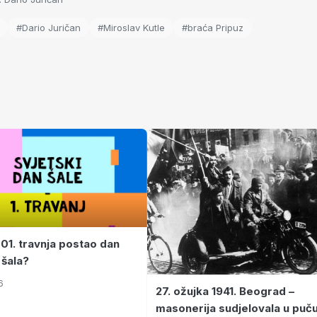
#Dario Juričan
#Miroslav Kutle
#braća Pripuz
 01. travnja postao dan
 šala?
6
27. ožujka 1941. Beograd –
masonerija sudjelovala u puč