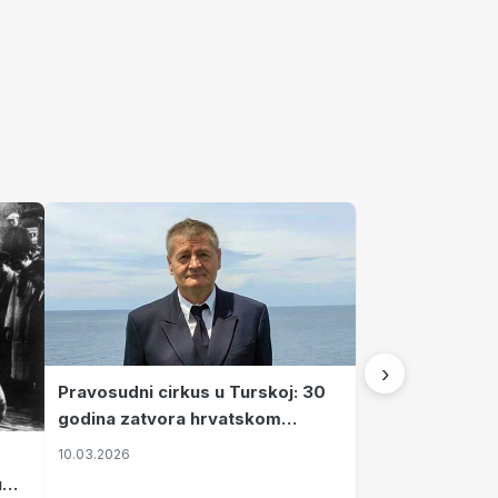
›
Pravosudni cirkus u Turskoj: 30
godina zatvora hrvatskom
kapetanu kojeg su sami pustili
10.03.2026
u