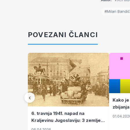
#Milan Bandić
POVEZANI ČLANCI
‹
Kako je
zbijanja
6. travnja 1941. napad na
01.04.202
Kraljevinu Jugoslaviju: 3 zemlje
nastale njenim raspadom
06.04.2026