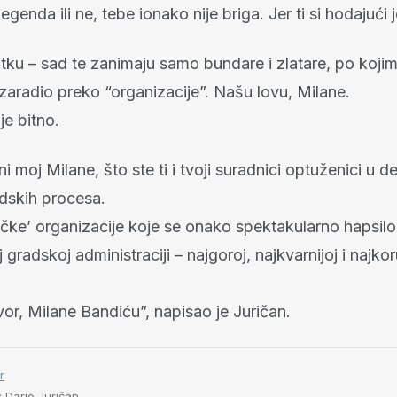
egenda ili ne, tebe ionako nije briga. Jer ti si hodajući 
utku – sad te zanimaju samo bundare i zlatare, po koji
 zaradio preko “organizacije”. Našu lovu, Milane.
ije bitno.
žni moj Milane, što ste ti i tvoji suradnici optuženici u d
dskih procesa.
čke’ organizacije koje se onako spektakularno hapsilo
 gradskoj administraciji – najgoroj, najkvarnijoj i najko
or, Milane Bandiću”, napisao je Juričan.
r
: Dario Juričan