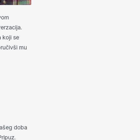
ovom
erzacija.
 koji se
ručivši mu
 našeg doba
Pripuz.