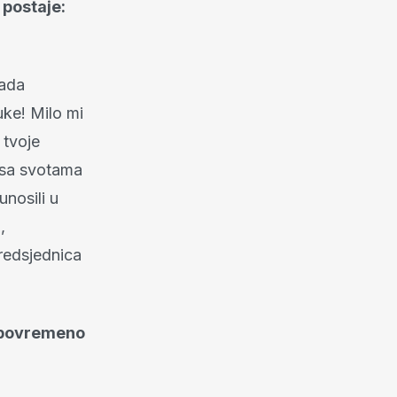
 postaje:
rada
uke! Milo mi
 tvoje
e sa svotama
unosili u
,
redsjednica
o povremeno