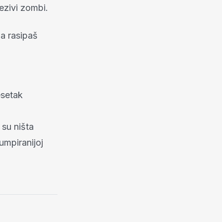
jezivi zombi.
ma rasipaš
esetak
 su ništa
rumpiranijoj