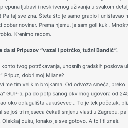
prepuna ljubavi i neskrivenog uživanja u svakom detal
e! Pa taj sve zna. Šteta što je samo grabio i uništavao 
ti dobar novinar. Prema njemu, ja sam goli kuki. Mnoš
drobio. Krenimo redom.
e da si Pripuzov “vazal i potrčko, tužni Bandić”.
a konto tvog potrčkavanja, unosnih gradskih poslova ul
i” Pripuz, dobri moj Milane?
vi me tim velikim brojkama. Od odvoza smeća, preko
a“ GUP-a, pa do potpisanog okvirnog ugovora od 245 
ao oko odlagališta Jakuševec… To je tek početak, pli
i se još tri mjeseca čekati smjenu vlasti u Zagrebu, pa
Olakšaj dušu, ionako je sve gotovo. A to i ti znaš.