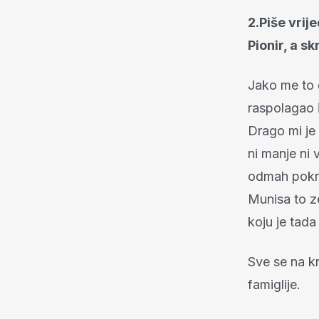
2.Piše vrij
Pionir, a s
Jako me to č
raspolagao i
Drago mi je
ni manje ni
odmah pokra
Munisa to z
koju je tad
Sve se na kr
famiglije.