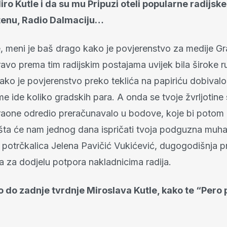
ro Kutle i da su mu Pripuzi oteli popularne radijske
tenu, Radio Dalmaciju…
e, meni je baš drago kako je povjerenstvo za medije G
avo prema tim radijskim postajama uvijek bila široke r
 kako je povjerenstvo preko teklića na papiriću dobivalo
e ide koliko gradskih para. A onda se tvoje žvrljotin
faraone odredio preračunavalo u bodove, koje bi potom 
ašta će nam jednog dana ispričati tvoja podguzna muha
potrčkalica Jelena Pavičić Vukićević, dugogodišnja p
a za dodjelu potpora nakladnicima radija.
o do zadnje tvrdnje Miroslava Kutle, kako te “Per