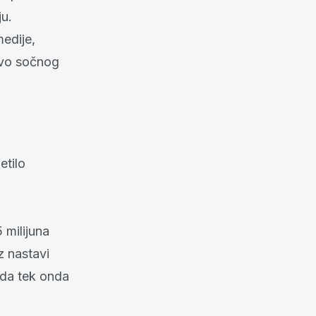
ju.
medije,
tvo sočnog
etilo
milijuna
z nastavi
 da tek onda