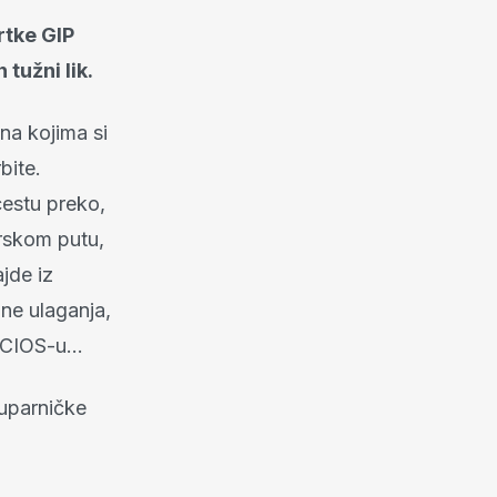
rtke GIP
 tužni lik.
na kojima si
bite.
cestu preko,
arskom putu,
jde iz
ne ulaganja,
u CIOS-u…
suparničke